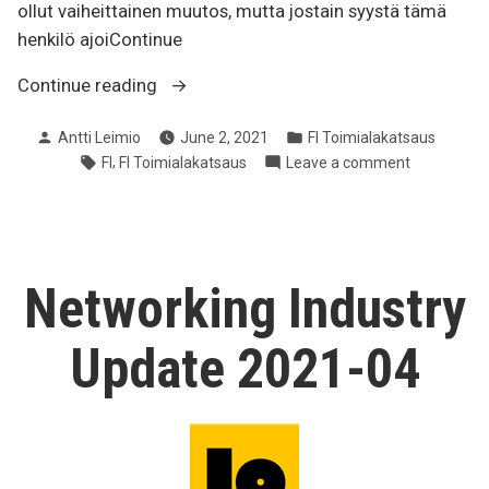
ollut vaiheittainen muutos, mutta jostain syystä tämä
henkilö ajoiContinue
“[FI]
Continue reading
Tietoliikennealan
Posted
Posted
Antti Leimio
June 2, 2021
FI Toimialakatsaus
katsaus
by
in
Tags:
,
on
FI
FI Toimialakatsaus
Leave a comment
2021-
[FI]
05”
Tietoliiken
katsaus
2021-
05
Networking Industry
Update 2021-04