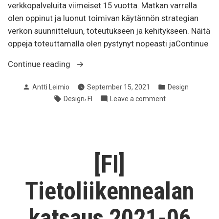
verkkopalveluita viimeiset 15 vuotta. Matkan varrella
olen oppinut ja luonut toimivan käytännön strategian
verkon suunnitteluun, toteutukseen ja kehitykseen. Näitä
oppeja toteuttamalla olen pystynyt nopeasti jaContinue
“[FI]
Continue reading
Suunnittelun
Posted
Posted
Antti Leimio
September 15, 2021
Design
salat”
by
in
Tags:
,
on
Design
FI
Leave a comment
[FI]
Suunnittelun
salat
[FI]
Tietoliikennealan
katsaus 2021-06