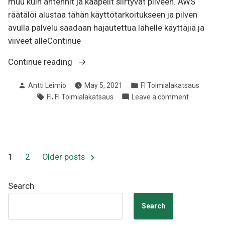
muu kuin antennit ja kaapelit siirtyvät pilveen. AWS
räätälöi alustaa tähän käyttötarkoitukseen ja pilven
avulla palvelu saadaan hajautettua lähelle käyttäjiä ja
viiveet alleContinue
“[FI]
Continue reading
Tietoliikennealan
Posted
Posted
Antti Leimio
May 5, 2021
FI Toimialakatsaus
katsaus
by
in
Tags:
,
on
FI
FI Toimialakatsaus
Leave a comment
2021-
[FI]
04”
Tietoliiken
katsaus
2021-
04
Posts
1
2
Older posts
pagination
Search
Search