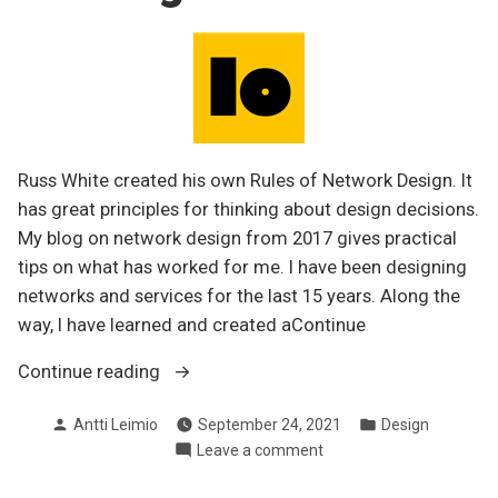
Russ White created his own Rules of Network Design. It
has great principles for thinking about design decisions.
My blog on network design from 2017 gives practical
tips on what has worked for me. I have been designing
networks and services for the last 15 years. Along the
way, I have learned and created aContinue
“Design
Continue reading
Decisions”
Posted
Posted
Antti Leimio
September 24, 2021
Design
by
in
on
Leave a comment
Design