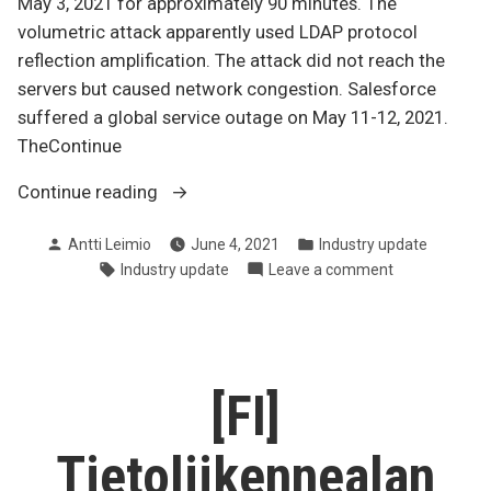
May 3, 2021 for approximately 90 minutes. The
volumetric attack apparently used LDAP protocol
reflection amplification. The attack did not reach the
servers but caused network congestion. Salesforce
suffered a global service outage on May 11-12, 2021.
TheContinue
“Networking
Continue reading
Industry
Posted
Posted
Antti Leimio
June 4, 2021
Industry update
Update
by
in
Tags:
on
Industry update
Leave a comment
2021-
Networking
05”
Industry
Update
2021-
05
[FI]
Tietoliikennealan