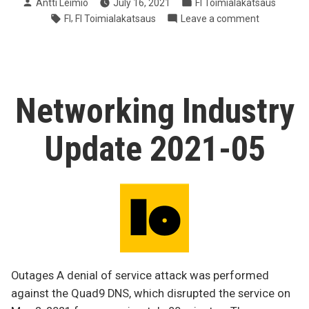
Posted
Posted
Antti Leimio
July 16, 2021
FI Toimialakatsaus
katsaus
by
in
Tags:
,
on
FI
FI Toimialakatsaus
Leave a comment
2021-
[FI]
06”
Tietoliiken
katsaus
2021-
06
Networking Industry
Update 2021-05
Outages A denial of service attack was performed
against the Quad9 DNS, which disrupted the service on