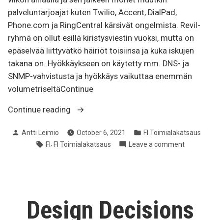
palveluntarjoajat kuten Twilio, Accent, DialPad,
Phone.com ja RingCentral kärsivät ongelmista. Revil-
ryhmä on ollut esillä kiristysviestin vuoksi, mutta on
epäselvää liittyvätkö häiriöt toisiinsa ja kuka iskujen
takana on. Hyökkäykseen on käytetty mm. DNS- ja
SNMP-vahvistusta ja hyökkäys vaikuttaa enemmän
volumetriseltäContinue
“[FI]
Continue reading
Tietoliikennealan
Posted
Posted
Antti Leimio
October 6, 2021
FI Toimialakatsaus
katsaus
by
in
Tags:
,
on
FI
FI Toimialakatsaus
Leave a comment
2021-
[FI]
09”
Tietoliiken
katsaus
2021-
09
Design Decisions