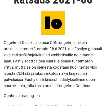
Ongelmat Kesäkuulle osui CDN-ongelmia oikein
urakalla. Internet “romahti” 8.6.2021 kun Fastlyn globaali
vika esti sisällönjakelun eri webbisivuille noin tunnin
ajan. Fastly saattaa olla suurelle osalle tuntematon
yritys, mutta se on pienestä koostaan huolimatta yksi
isoista CDN:stä ja siksi vaikutus näkyi laajasti eri
palveluissa. Fastly on teknisesti edistyksellinen open
source -talo, jolla tosin on ollut ongelmiaContinue
“[FI]
Continue reading
Tietoliikennealan