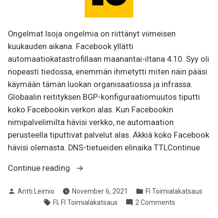
Ongelmat Isoja ongelmia on riittänyt viimeisen
kuukauden aikana. Facebook yllätti
automaatiokatastrofillaan maanantai-iltana 4.10. Syy oli
nopeasti tiedossa, enemmän ihmetytti miten näin pääsi
käymään tämän luokan organisaatiossa ja infrassa.
Globaalin reitityksen BGP-konfiguraatiomuutos tiputti
koko Facebookin verkon alas. Kun Facebookin
nimipalvelimilta hävisi verkko, ne automaation
perusteella tiputtivat palvelut alas. Äkkiä koko Facebook
hävisi olemasta. DNS-tietueiden elinaika TTLContinue
“[FI]
Continue reading
Tietoliikennealan
Posted
Posted
Antti Leimio
November 6, 2021
FI Toimialakatsaus
katsaus
by
in
Tags:
,
on
FI
FI Toimialakatsaus
2 Comments
2021-
[FI]