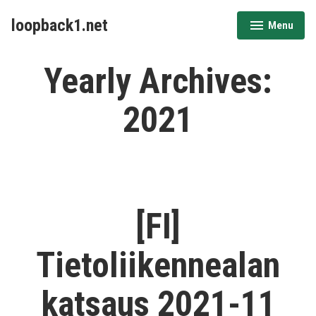
Skip
loopback1.net
Menu
to
expanded
collapsed
content
Yearly Archives:
2021
[FI]
Tietoliikennealan
katsaus 2021-11