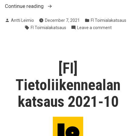
“[FI]
Continue reading
Tietoliikennealan
Posted
Posted
Antti Leimio
December 7, 2021
FI Toimialakatsaus
katsaus
by
in
Tags:
on
FI Toimialakatsaus
Leave a comment
2021-
[FI]
11”
Tietoliikenn
katsaus
2021-
11
[FI]
Tietoliikennealan
katsaus 2021-10