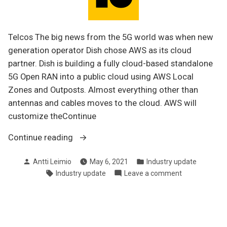
Telcos The big news from the 5G world was when new
generation operator Dish chose AWS as its cloud
partner. Dish is building a fully cloud-based standalone
5G Open RAN into a public cloud using AWS Local
Zones and Outposts. Almost everything other than
antennas and cables moves to the cloud. AWS will
customize theContinue
“Networking
Continue reading
Industry
Posted
Posted
Antti Leimio
May 6, 2021
Industry update
Update
by
in
Tags:
on
Industry update
Leave a comment
2021-
Networking
04”
Industry
Update
2021-