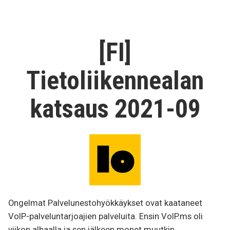
10”
Tietoliikennea
katsaus
2021-
10
[FI]
Tietoliikennealan
katsaus 2021-09
Ongelmat Palvelunestohyökkäykset ovat kaataneet
VoIP-palveluntarjoajien palveluita. Ensin VoIP.ms oli
viikon alhaalla ja sen jälkeen monet muutkin