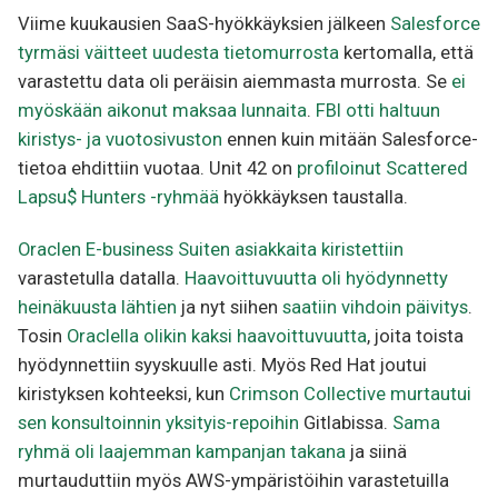
Viime kuukausien SaaS-hyökkäyksien jälkeen
Salesforce
tyrmäsi väitteet uudesta tietomurrosta
kertomalla, että
varastettu data oli peräisin aiemmasta murrosta. Se
ei
myöskään aikonut maksaa lunnaita
.
FBI otti haltuun
kiristys- ja vuotosivuston
ennen kuin mitään Salesforce-
tietoa ehdittiin vuotaa. Unit 42 on
profiloinut Scattered
Lapsu$ Hunters -ryhmää
hyökkäyksen taustalla.
Oraclen E-business Suiten asiakkaita kiristettiin
varastetulla datalla.
Haavoittuvuutta oli hyödynnetty
heinäkuusta lähtien
ja nyt siihen
saatiin vihdoin päivitys
.
Tosin
Oraclella olikin kaksi haavoittuvuutta
, joita toista
hyödynnettiin syyskuulle asti. Myös Red Hat joutui
kiristyksen kohteeksi, kun
Crimson Collective murtautui
sen konsultoinnin yksityis-repoihin
Gitlabissa.
Sama
ryhmä oli laajemman kampanjan takana
ja siinä
murtauduttiin myös AWS-ympäristöihin varastetuilla