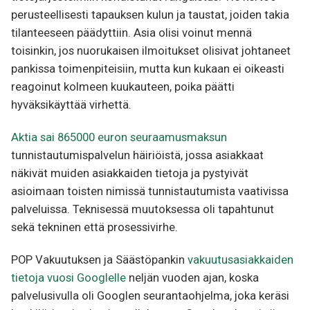
perusteellisesti tapauksen kulun ja taustat, joiden takia
tilanteeseen päädyttiin. Asia olisi voinut mennä
toisinkin, jos nuorukaisen ilmoitukset olisivat johtaneet
pankissa toimenpiteisiin, mutta kun kukaan ei oikeasti
reagoinut kolmeen kuukauteen, poika päätti
hyväksikäyttää virhettä.
Aktia sai 865000 euron seuraamusmaksun
tunnistautumispalvelun häiriöistä, jossa asiakkaat
näkivät muiden asiakkaiden tietoja ja pystyivät
asioimaan toisten nimissä tunnistautumista vaativissa
palveluissa. Teknisessä muutoksessa oli tapahtunut
sekä tekninen että prosessivirhe.
POP Vakuutuksen ja Säästöpankin
vakuutusasiakkaiden
tietoja vuosi Googlelle
neljän vuoden ajan, koska
palvelusivulla oli Googlen seurantaohjelma, joka keräsi