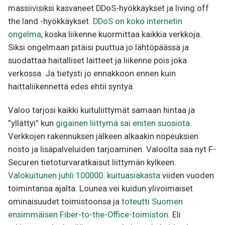
massiivisiksi kasvaneet DDoS-hyökkäykset ja living off
the land -hyökkäykset.
DDoS on koko internetin
ongelma
, koska liikenne kuormittaa kaikkia verkkoja.
Siksi ongelmaan pitäisi puuttua jo lähtöpäässä ja
suodattaa haitalliset laitteet ja liikenne pois joka
verkossa. Ja tietysti jo ennakkoon ennen kuin
haittaliikennettä edes ehtii syntyä.
Valoo tarjosi kaikki kuituliittymät samaan hintaa ja
”yllättyi” kun
gigainen liittymä sai eniten suosiota
.
Verkkojen rakennuksen jälkeen alkaakin nopeuksien
nosto ja lisäpalveluiden tarjoaminen. Valoolta saa nyt F-
Securen tietoturvaratkaisut liittymän kylkeen.
Valokuitunen juhli 100000. kuituasiakasta
viiden vuoden
toimintansa ajalta. Lounea vei kuidun ylivoimaiset
ominaisuudet toimistoonsa ja
toteutti Suomen
ensimmäisen Fiber-to-the-Office-toimiston
. Eli