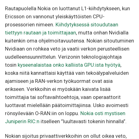
Rautapuolella Nokia on luottanut L1-kiihdytykseen, kun
Ericsson on vannonut yleiskäyttöisten CPU-
prosessorien nimeen.
Kiihdytyksessä sitoudutaan
tiettyyn rautaan ja toimittajaan
, mutta onhan Nvidialla
kuitenkin oma ohjelmoitavuutensa. Nokian sitoutuminen
Nvidiaan on rohkea veto ja vaatii verkon perusteellisen
uudelleensuunnittelun. Verizonin teknologiajohtaja
tosin
kyseenalaistaa onko kalliista GPU:ista hyötyä
,
koska niitä kannattaisi käyttää vain tekoälypalveluiden
ajamiseen ja RAN-verkon työkuormat ovat asia
erikseen. Verkkoihin ei myöskään kaivata lisää
toimittajia tai softavaihtoehtoja, vaan operaattorit
luottavat mielellään päätoimittajiinsa. Usko avoimesti
rönsyilevään O-RAN:iin on loppu.
Nokia osti mystisen
Juniperin RIC:n
itselleen ”luultavasti tokenin hinnalla”.
Nokian sijoitus privaattiverkkoihin on ollut oikea veto,