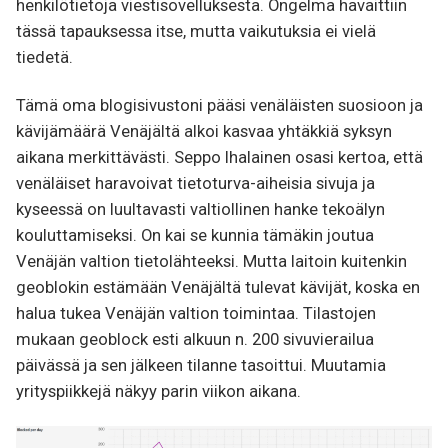
henkilötietoja viestisovelluksesta. Ongelma havaittiin
tässä tapauksessa itse, mutta vaikutuksia ei vielä
tiedetä.
Tämä oma blogisivustoni pääsi venäläisten suosioon ja
kävijämäärä Venäjältä alkoi kasvaa yhtäkkiä syksyn
aikana merkittävästi. Seppo Ihalainen osasi kertoa, että
venäläiset haravoivat tietoturva-aiheisia sivuja ja
kyseessä on luultavasti valtiollinen hanke tekoälyn
kouluttamiseksi. On kai se kunnia tämäkin joutua
Venäjän valtion tietolähteeksi. Mutta laitoin kuitenkin
geoblokin estämään Venäjältä tulevat kävijät, koska en
halua tukea Venäjän valtion toimintaa. Tilastojen
mukaan geoblock esti alkuun n. 200 sivuvierailua
päivässä ja sen jälkeen tilanne tasoittui. Muutamia
yrityspiikkejä näkyy parin viikon aikana.