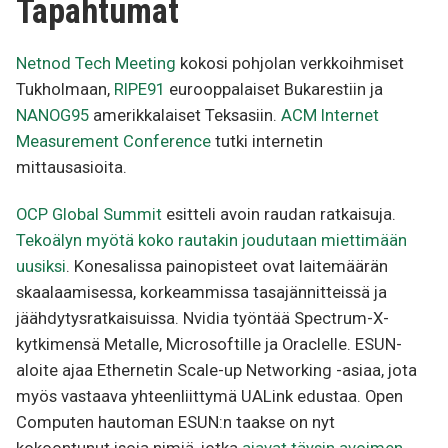
Tapahtumat
Netnod Tech Meeting
kokosi pohjolan verkkoihmiset
Tukholmaan,
RIPE91
eurooppalaiset Bukarestiin ja
NANOG95
amerikkalaiset Teksasiin.
ACM Internet
Measurement Conference
tutki internetin
mittausasioita.
OCP Global Summit
esitteli avoin raudan ratkaisuja.
Tekoälyn myötä koko rautakin joudutaan miettimään
uusiksi
. Konesalissa painopisteet ovat laitemäärän
skaalaamisessa, korkeammissa tasajännitteissä ja
jäähdytysratkaisuissa. Nvidia työntää Spectrum-X-
kytkimensä Metalle, Microsoftille ja Oraclelle. ESUN-
aloite ajaa Ethernetin Scale-up Networking -asiaa, jota
myös vastaava yhteenliittymä UALink edustaa. Open
Computen hautoman ESUN:n taakse on nyt