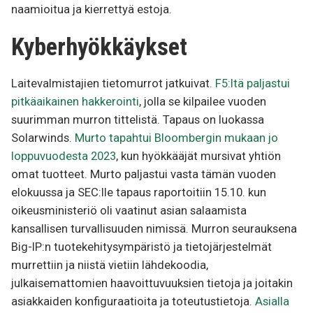
naamioitua ja kierrettyä estoja.
Kyberhyökkäykset
Laitevalmistajien tietomurrot jatkuivat.
F5:ltä paljastui
pitkäaikainen hakkerointi
, jolla se kilpailee vuoden
suurimman murron tittelistä. Tapaus on luokassa
Solarwinds.
Murto tapahtui Bloombergin mukaan jo
loppuvuodesta 2023
, kun hyökkääjät mursivat yhtiön
omat tuotteet. Murto paljastui vasta tämän vuoden
elokuussa ja SEC:lle tapaus raportoitiin 15.10. kun
oikeusministeriö oli vaatinut asian salaamista
kansallisen turvallisuuden nimissä. Murron seurauksena
Big-IP:n tuotekehitysympäristö ja tietojärjestelmät
murrettiin ja niistä vietiin lähdekoodia,
julkaisemattomien haavoittuvuuksien tietoja ja joitakin
asiakkaiden konfiguraatioita ja toteutustietoja.
Asialla