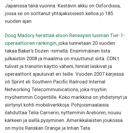
Japanissa tänä vuonna. Kestävin akku on Oxfordissa,
jossa se on soittanut yhtäjaksoisesti kelloa jo 185
vuoden ajan.
Doug Madory herättää eloon Renesysin luoman Tier-1-
operaattorien rankingin
, joka tunnetaan 20 vuoden
takaa Baker’s Dozen -nimellä. Ensimmäinen lista
julkaistiin 2008 ja maailma on muuttunut siitä. CDN:t
tulivat ja transitin käyttö väheni, hinnat laskivat ja
operaattorit ajautuivat eri teille. Vuoden 2007 kärjessä
oli Sprint eli Southern Pacific Railroad Internal
Networking Telecommunications, joka myytiin
myöhemmin Cogentille. Koko markkina on yhdistynyt ja
siirtynyt kohti mobiiliverkkoja. Pohjoismaalaisia
ilahduttaa Telia Carrierin, nyttemmin Arelionin, nousu
kärkeen ja siellä pysyminen. Amerikkalaisten joukossa
on myös Ranskan Orange ja Intian Tata.