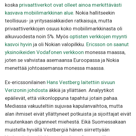
koska
privaattiverkot ovat olleet ainoa merkittävästi
kasvava mobiilimarkkinan alue
. Nokia hallitseekin
teollisuus- ja yritysasiakkaiden ratkaisuja, mutta
privaattiverkkojen osuus koko mobiilimarkkinasta oli
alkuvuodesta noin 5%. Myös
optisten verkkojen myynti
kasvoi hyvin
ja oli Nokian valopilkku.
Ericsson on saanut
yksinoikeiden Vodafonen verkkoon
monessa maassa,
joten se vahvistaa asemaansa Euroopassa ja Nokia
menettää johtoasemansa monessa maassa.
Ex-ericssonilainen
Hans Vestberg laitettiin sivuun
Verizonin johdosta
äkkiä ja yllättäen. Analyytikot
epäilevät, että viikonloppuna tapahtui jotain pahaa.
Mediassa vakuuteltiin sujuvaa kapulanvaihtoa, mutta
alan ihmiset eivät yllättyneet potkuista ja sijoittajat eivät
muutenkaan diganneet miehestä. Eikä Suomessakaan
muistella hyvällä Vestbergiä hänen siirrettyään