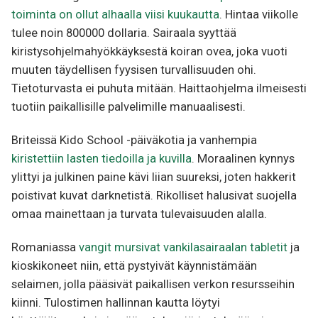
toiminta on ollut alhaalla viisi kuukautta
. Hintaa viikolle
tulee noin 800000 dollaria. Sairaala syyttää
kiristysohjelmahyökkäyksestä koiran ovea, joka vuoti
muuten täydellisen fyysisen turvallisuuden ohi.
Tietoturvasta ei puhuta mitään. Haittaohjelma ilmeisesti
tuotiin paikallisille palvelimille manuaalisesti.
Briteissä Kido School -päiväkotia ja vanhempia
kiristettiin lasten tiedoilla ja kuvilla
. Moraalinen kynnys
ylittyi ja julkinen paine kävi liian suureksi, joten hakkerit
poistivat kuvat darknetistä. Rikolliset halusivat suojella
omaa mainettaan ja turvata tulevaisuuden alalla.
Romaniassa
vangit mursivat vankilasairaalan tabletit
ja
kioskikoneet niin, että pystyivät käynnistämään
selaimen, jolla pääsivät paikallisen verkon resursseihin
kiinni. Tulostimen hallinnan kautta löytyi