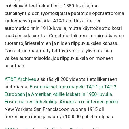
puhelinvaihteet keksittiin jo 1880-luvulla, kun
puhelinyhtiöiden työntekijöistä puolet oli operaattoreina
kytkemässä puheluita. AT&T aloitti vaihteiden
automatisoinnin 1910-luvulla, mutta käyttöönotto kesti
melkein sata vuotta. Ongelmia tuli mm. monimutkaisten
tuotantojärjestelmien ja niiden riippuvuuksien kanssa.
Tarkastikin määritelty tehtävä voi olla ylivoimaisen
vaikea automatisoida, jos riippuvuuksia on moneen
suuntaan.
AT&T Archives
sisältää yli 200 videota tietoliikenteen
historiasta.
Ensimmäiset merikaapelit TAT-1 ja TAT-2
Euroopan ja Amerikan välille laskettiin 1950-luvulla
.
Ensimmäinen puhelinlinja Amerikan mantereen poikki
New Yorkista San Franciscoon vuonna 1915 oli
jonkinlainen ihme ja vaati yli 100000 puhelintolppaa.