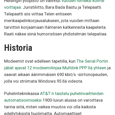
Helsingin yliopisto on valinnut
vuoden nimeksi kolme
voittajaa
: Juristiliitto, Bara Bada Bastu ja Telepaatti.
Telepaatti siis viittaa Telen entiseen
merikaapelinkorjausalukseen, jota vuoden mittaan
tarvittiin korjaamaan Itämeren katkenneita kaapeleita.
Raati näkee siinä humoristisen yhdistelmän telepatiaa.
Historia
Modeemit ovat edelleen tapetilla, kun
The Serial Portin
jäbät ajavat 12 modeemilinjaa Multilink PPP:llä yhteen
ja
saavat aikaan äärimmäisen 690 kbit/s -siirtonopeuden,
jolla voi striimata Windows 95:llä videota.
Puhelintekniikassa
AT&T:n taistelu puhelinvaihteiden
automatisoimiseksi
1900-luvun alussa on varoittava
tarina siitä, miten vaikea muutos voi olla kaikista
edellytyksistä huolimatta. Automaattiset