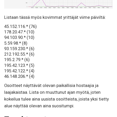
Listaan tässä myös kovimmat yrittäjät viime päiviltä:
45.152.116.* (76)
178.20.47.* (10)
94.103.90.* (10)
5.59.98.* (8)
93.159.230.* (6)
212.192.55.* (6)
195.2.79.* (6)
195.42.123.* (5)
195.42.122.* (4)
46.148.206.* (4)
Osoitteet näyttävät olevan paikallisia hostaajia ja
laajakaistaa. Lista on muuttunut ajan myötä, joten
kokeilua tulee aina uusista osoitteista, joista yksi tietty
alue näyttää olevan aina suositumpi.