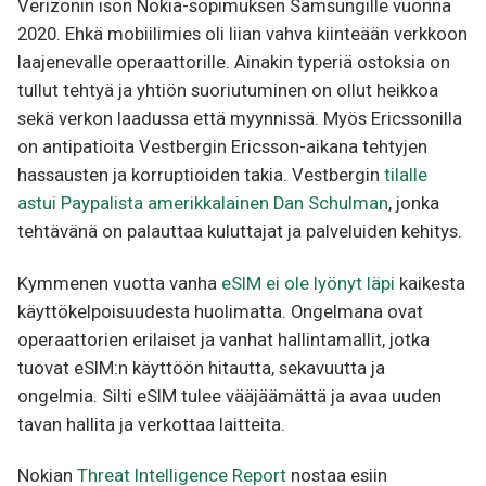
Verizonin ison Nokia-sopimuksen Samsungille vuonna
2020. Ehkä mobiilimies oli liian vahva kiinteään verkkoon
laajenevalle operaattorille. Ainakin typeriä ostoksia on
tullut tehtyä ja yhtiön suoriutuminen on ollut heikkoa
sekä verkon laadussa että myynnissä. Myös Ericssonilla
on antipatioita Vestbergin Ericsson-aikana tehtyjen
hassausten ja korruptioiden takia. Vestbergin
tilalle
astui Paypalista amerikkalainen Dan Schulman
, jonka
tehtävänä on palauttaa kuluttajat ja palveluiden kehitys.
Kymmenen vuotta vanha
eSIM ei ole lyönyt läpi
kaikesta
käyttökelpoisuudesta huolimatta. Ongelmana ovat
operaattorien erilaiset ja vanhat hallintamallit, jotka
tuovat eSIM:n käyttöön hitautta, sekavuutta ja
ongelmia. Silti eSIM tulee vääjäämättä ja avaa uuden
tavan hallita ja verkottaa laitteita.
Nokian
Threat Intelligence Report
nostaa esiin