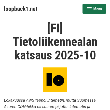
Skip
loopback1.net
Menu
to
expanded
collapsed
content
[FI]
Tietoliikennealan
katsaus 2025-10
Lokakuussa AWS tappoi internetin, mutta Suomessa
Azuren CDN-hikka oli suurempi juttu. Internetin ja