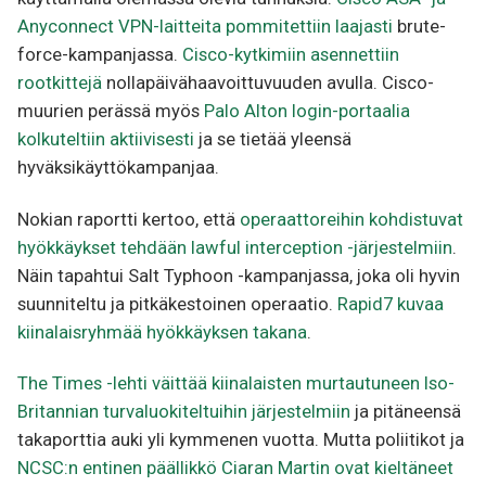
Anyconnect VPN-laitteita pommitettiin laajasti
brute-
force-kampanjassa.
Cisco-kytkimiin asennettiin
rootkittejä
nollapäivähaavoittuvuuden avulla. Cisco-
muurien perässä myös
Palo Alton login-portaalia
kolkuteltiin aktiivisesti
ja se tietää yleensä
hyväksikäyttökampanjaa.
Nokian raportti kertoo, että
operaattoreihin kohdistuvat
hyökkäykset tehdään lawful interception -järjestelmiin
.
Näin tapahtui Salt Typhoon -kampanjassa, joka oli hyvin
suunniteltu ja pitkäkestoinen operaatio.
Rapid7 kuvaa
kiinalaisryhmää hyökkäyksen takana
.
The Times -lehti väittää kiinalaisten murtautuneen Iso-
Britannian turvaluokiteltuihin järjestelmiin
ja pitäneensä
takaporttia auki yli kymmenen vuotta. Mutta poliitikot ja
NCSC:n entinen päällikkö Ciaran Martin ovat kieltäneet