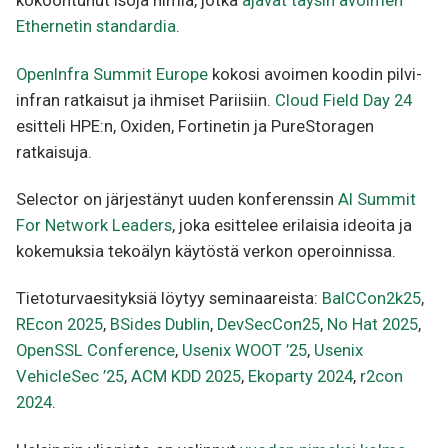
kokoontunut isoja nimiä, jotka
ajavat täysin avoimen
Ethernetin standardia
.
OpenInfra Summit Europe
kokosi avoimen koodin pilvi-
infran ratkaisut ja ihmiset Pariisiin.
Cloud Field Day 24
esitteli HPE:n, Oxiden, Fortinetin ja PureStoragen
ratkaisuja.
Selector on järjestänyt uuden konferenssin
AI Summit
For Network Leaders
, joka esittelee erilaisia ideoita ja
kokemuksia tekoälyn käytöstä verkon operoinnissa.
Tietoturvaesityksiä löytyy seminaareista:
BalCCon2k25
,
REcon 2025
,
BSides Dublin
,
DevSecCon25
,
No Hat 2025
,
OpenSSL Conference
,
Usenix WOOT ’25
,
Usenix
VehicleSec ’25
,
ACM KDD 2025
,
Ekoparty 2024
,
r2con
2024
.