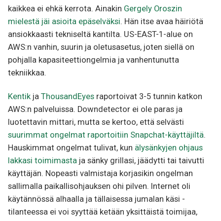
kaikkea ei ehkä kerrota. Ainakin
Gergely Oroszin
mielestä jäi asioita epäselväksi
. Hän itse avaa häiriötä
ansiokkaasti tekniseltä kantilta. US-EAST-1-alue on
AWS:n vanhin, suurin ja oletusasetus, joten siellä on
pohjalla kapasiteettiongelmia ja vanhentunutta
tekniikkaa.
Kentik
ja
ThousandEyes
raportoivat 3-5 tunnin katkon
AWS:n palveluissa. Downdetector ei ole paras ja
luotettavin mittari, mutta se kertoo, että selvästi
suurimmat ongelmat raportoitiin Snapchat-käyttäjiltä
.
Hauskimmat ongelmat tulivat, kun
älysänkyjen ohjaus
lakkasi toimimasta
ja sänky grillasi, jäädytti tai taivutti
käyttäjän. Nopeasti valmistaja korjasikin ongelman
sallimalla paikallisohjauksen ohi pilven. Internet oli
käytännössä alhaalla ja tällaisessa jumalan käsi -
tilanteessa ei voi syyttää ketään yksittäistä toimijaa,