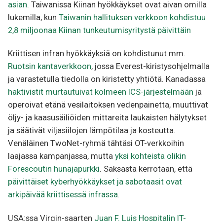
asian
. Taiwanissa Kiinan hyökkäykset ovat aivan omilla
lukemilla, kun
Taiwanin hallituksen verkkoon kohdistuu
2,8 miljoonaa Kiinan tunkeutumisyritystä päivittäin
Kriittisen infran hyökkäyksiä on kohdistunut mm.
Ruotsin kantaverkkoon
, jossa Everest-kiristysohjelmalla
ja varastetulla tiedolla on kiristetty yhtiötä. Kanadassa
haktivistit murtautuivat kolmeen ICS-järjestelmään
ja
operoivat etänä vesilaitoksen vedenpainetta, muuttivat
öljy- ja kaasusäiliöiden mittareita laukaisten hälytykset
ja säätivät viljasiilojen lämpötilaa ja kosteutta.
Venäläinen TwoNet-ryhmä tähtäsi OT-verkkoihin
laajassa kampanjassa, mutta
yksi kohteista olikin
Forescoutin hunajapurkki
. Saksasta kerrotaan, että
päivittäiset kyberhyökkäykset ja sabotaasit ovat
arkipäivää kriittisessä infrassa
.
USA:ssa Virgin-saarten
Juan F. Luis Hospitalin IT-