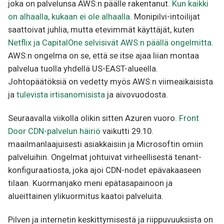
joka on palvelunsa AWS:n päälle rakentanut.
Kun kaikki
on alhaalla, kukaan ei ole alhaalla
. Monipilvi-intoilijat
saattoivat juhlia, mutta etevimmät käyttäjät, kuten
Netflix ja CapitalOne selvisivät AWS:n päällä ongelmitta
.
AWS:n ongelma on se, että se itse ajaa liian montaa
palvelua tuolla yhdellä US-EAST-alueella.
Johtopäätöksiä on vedetty myös AWS:n viimeaikaisista
ja
tulevista irtisanomisista
ja aivovuodosta.
Seuraavalla viikolla olikin sitten Azuren vuoro.
Front
Door CDN-palvelun häiriö
vaikutti 29.10.
maailmanlaajuisesti asiakkaisiin ja Microsoftin omiin
palveluihin. Ongelmat johtuivat virheellisestä tenant-
konfiguraatiosta, joka ajoi CDN-nodet epävakaaseen
tilaan. Kuormanjako meni epätasapainoon ja
alueittainen ylikuormitus kaatoi palveluita.
Pilven ja internetin keskittymisestä ja riippuvuuksista on