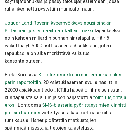
käyttäjätunnuksia ja pääsy talousjärjestelmään, jossa
rahaliikennettä pystyttiin manipuloimaan.
Jaguar Land Roverin kyberhyökkäys nousi ainakin
Britannian, jos ei maailman, kalleimmaksi
tapaukseksi
noin kahden miljardin punnan hintalapulla. Häiriö
vaikuttaa yli 5000 brittiläiseen alihankkijaan, joten
tapauksella on aika merkittävä vaikutus
kansantalouteen.
Etelä-Koreassa
KT:n tietomurto on suurempi kuin alun
perin raportoitiin
. 20 valetukiaseman avulla haalittiin
22000 asiakkaan tiedot. KT:lla häpeä oli ilmeisen suuri,
kun tapausta salailtiin ja sen paljastuttua
toimitusjohtaja
erosi
. Lontoossa
SMS-blasteria pyörittänyt mies kiinnitti
poliisin huomion
vietettyään aikaa metroasemilla
tuntikausia. Hänet pidätettiin matkustajien
spämmäämisestä ja tietojen kalastelusta.