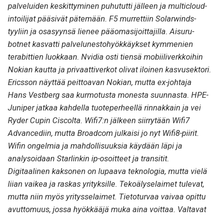
palveluiden keskittyminen puhututti jälleen ja multicloud-
intoilijat pääsivät pätemään. F5 murrettiin Solarwinds-
tyyliin ja osasyynsä lienee pääomasijoittajilla. Aisuru-
botnet kasvatti palvelunestohyökkäykset kymmenien
terabittien luokkaan. Nvidia osti tiensä mobiiliverkkoihin
Nokian kautta ja privaattiverkot olivat iloinen kasvusektori.
Ericsson näyttää peittoavan Nokian, mutta ex-johtaja
Hans Vestberg saa kurmotusta monesta suunnasta. HPE-
Juniper jatkaa kahdella tuoteperheellä rinnakkain ja vei
Ryder Cupin Ciscolta. Wifi7:n jälkeen siirrytään Wifi7
Advancediin, mutta Broadcom julkaisi jo nyt Wifi8-piirit.
Wifin ongelmia ja mahdollisuuksia käydään läpi ja
analysoidaan Starlinkin ip-osoitteet ja transitit.
Digitaalinen kaksonen on lupaava teknologia, mutta vielä
liian vaikea ja raskas yrityksille. Tekoälyselaimet tulevat,
mutta niin myös yritysselaimet. Tietoturvaa vaivaa opittu
avuttomuus, jossa hyökkääjä muka aina voittaa. Valtavat