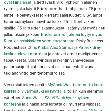
ovat kiinalaiset
ja tiettävästi Silk Typhoonin alainen
ryhmä, joka käytti Brickstorm-haittaohjelmaa. F5 julkaisi
laitteille päivitykset ja kierrätti salaisuudet. CISA antoi
hätämääräyksen päivittää kaikki F5-laitteet viikon
sisällä. F5-laitteiden skannaukset lisääntyivät myös heti
julkistuksen jälkeen.
Brickstorm-ohjelmaa löytyi myös
Rubrikin asiakkaiden varmistusdatasta
. Risky Business
Podcastissa
Chris Krebs, Alex Stamos ja Patrick Gray
keskustelevat murrosta
ja antavat omat mielipiteensä
tapauksesta. Solarwindsin ja Ivantin vanavedessä
pääomasijoittajat nousevat esiin huolestuttavana
tekijänä yhtiöiden tietomurroissa.
Verkkolaitteiden osalta
MySonicWall-tietomurto koski
kaikkia pilvivarmistuksen käyttäjiä
, toisin kuin aiemmin
väitettiin.
SonicWallin SSLVPN oli hyökkäyksen
kohteena
ja ainakin sata laitetta oli murrettu viikossa
käyttämällä olemassa olevia tunnuksia.
Cisco ASA- ja