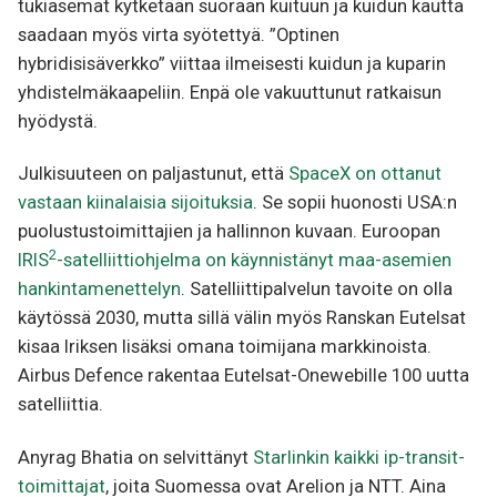
tukiasemat kytketään suoraan kuituun ja kuidun kautta
saadaan myös virta syötettyä. ”Optinen
hybridisisäverkko” viittaa ilmeisesti kuidun ja kuparin
yhdistelmäkaapeliin. Enpä ole vakuuttunut ratkaisun
hyödystä.
Julkisuuteen on paljastunut, että
SpaceX on ottanut
vastaan kiinalaisia sijoituksia
. Se sopii huonosti USA:n
puolustustoimittajien ja hallinnon kuvaan. Euroopan
2
IRIS
-satelliittiohjelma on käynnistänyt maa-asemien
hankintamenettelyn
. Satelliittipalvelun tavoite on olla
käytössä 2030, mutta sillä välin myös Ranskan Eutelsat
kisaa Iriksen lisäksi omana toimijana markkinoista.
Airbus Defence rakentaa Eutelsat-Onewebille 100 uutta
satelliittia.
Anyrag Bhatia on selvittänyt
Starlinkin kaikki ip-transit-
toimittajat
, joita Suomessa ovat Arelion ja NTT. Aina