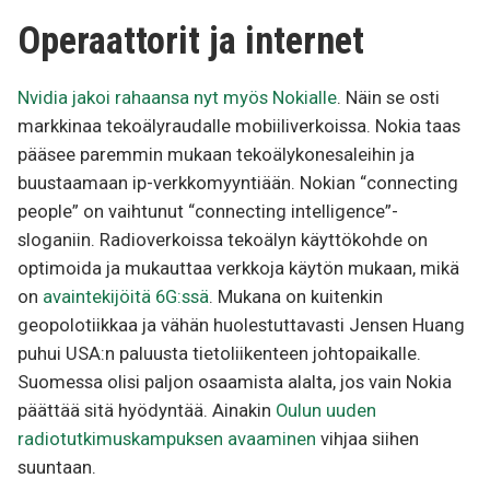
Operaattorit ja internet
Nvidia jakoi rahaansa nyt myös Nokialle
. Näin se osti
markkinaa tekoälyraudalle mobiiliverkoissa. Nokia taas
pääsee paremmin mukaan tekoälykonesaleihin ja
buustaamaan ip-verkkomyyntiään. Nokian “connecting
people” on vaihtunut “connecting intelligence”-
sloganiin. Radioverkoissa tekoälyn käyttökohde on
optimoida ja mukauttaa verkkoja käytön mukaan, mikä
on
avaintekijöitä 6G:ssä
. Mukana on kuitenkin
geopolotiikkaa ja vähän huolestuttavasti Jensen Huang
puhui USA:n paluusta tietoliikenteen johtopaikalle.
Suomessa olisi paljon osaamista alalta, jos vain Nokia
päättää sitä hyödyntää. Ainakin
Oulun uuden
radiotutkimuskampuksen avaaminen
vihjaa siihen
suuntaan.