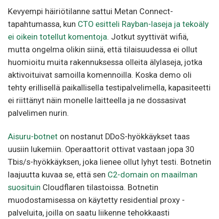
Kevyempi häiriötilanne sattui Metan Connect-
tapahtumassa, kun
CTO esitteli Rayban-laseja ja tekoäly
ei oikein totellut komentoja
. Jotkut syyttivät wifiä,
mutta ongelma olikin siinä, että tilaisuudessa ei ollut
huomioitu muita rakennuksessa olleita älylaseja, jotka
aktivoituivat samoilla komennoilla. Koska demo oli
tehty erillisellä paikallisella testipalvelimella, kapasiteetti
ei riittänyt näin monelle laitteella ja ne dossasivat
palvelimen nurin.
Aisuru-botnet
on nostanut DDoS-hyökkäykset taas
uusiin lukemiin. Operaattorit ottivat vastaan jopa 30
Tbis/s-hyökkäyksen, joka lienee ollut lyhyt testi. Botnetin
laajuutta kuvaa se, että sen
C2-domain on maailman
suosituin
Cloudflaren tilastoissa. Botnetin
muodostamisessa on käytetty residential proxy -
palveluita, joilla on saatu liikenne tehokkaasti