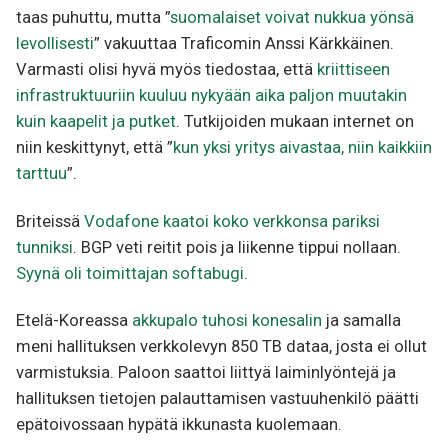
taas puhuttu, mutta ”
suomalaiset voivat nukkua yönsä
levollisesti
” vakuuttaa Traficomin Anssi Kärkkäinen.
Varmasti olisi hyvä myös tiedostaa, että
kriittiseen
infrastruktuuriin kuuluu nykyään aika paljon muutakin
kuin kaapelit ja putket
. Tutkijoiden mukaan internet on
niin keskittynyt, että ”
kun yksi yritys aivastaa, niin kaikkiin
tarttuu
”.
Briteissä
Vodafone kaatoi koko verkkonsa pariksi
tunniksi
. BGP veti reitit pois ja liikenne tippui nollaan.
Syynä oli toimittajan softabugi
.
Etelä-Koreassa
akkupalo tuhosi konesalin
ja samalla
meni hallituksen verkkolevyn 850 TB dataa, josta ei ollut
varmistuksia. Paloon saattoi liittyä laiminlyöntejä ja
hallituksen tietojen palauttamisen vastuuhenkilö päätti
epätoivossaan hypätä ikkunasta kuolemaan.