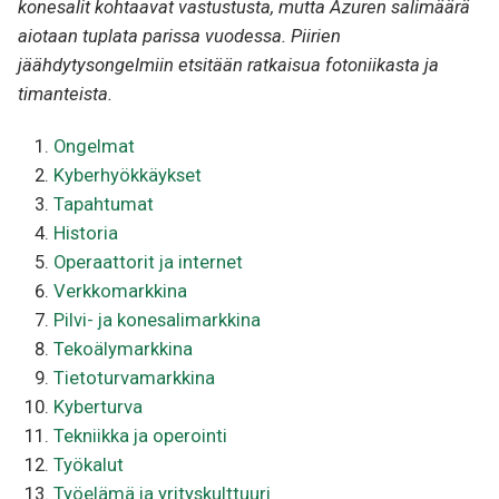
konesalit kohtaavat vastustusta, mutta Azuren salimäärä
aiotaan tuplata parissa vuodessa. Piirien
jäähdytysongelmiin etsitään ratkaisua fotoniikasta ja
timanteista.
Ongelmat
Kyberhyökkäykset
Tapahtumat
Historia
Operaattorit ja internet
Verkkomarkkina
Pilvi- ja konesalimarkkina
Tekoälymarkkina
Tietoturvamarkkina
Kyberturva
Tekniikka ja operointi
Työkalut
Työelämä ja yrityskulttuuri