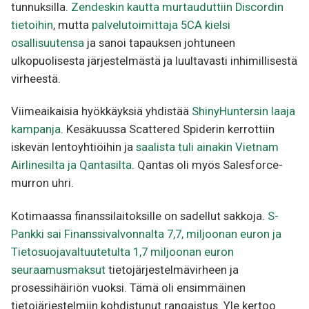
tunnuksilla.
Zendeskin kautta murtauduttiin Discordin
tietoihin
, mutta
palvelutoimittaja 5CA kielsi
osallisuutensa
ja sanoi tapauksen johtuneen
ulkopuolisesta järjestelmästä ja luultavasti inhimillisestä
virheestä.
Viimeaikaisia hyökkäyksiä yhdistää
ShinyHuntersin laaja
kampanja
. Kesäkuussa Scattered Spiderin kerrottiin
iskevän lentoyhtiöihin ja
saalista tuli ainakin Vietnam
Airlinesilta ja Qantasilta
. Qantas oli myös Salesforce-
murron uhri.
Kotimaassa finanssilaitoksille on sadellut sakkoja.
S-
Pankki sai Finanssivalvonnalta 7,7, miljoonan euron ja
Tietosuojavaltuutetulta 1,7 miljoonan euron
seuraamusmaksut
tietojärjestelmävirheen ja
prosessihäiriön vuoksi. Tämä oli ensimmäinen
tietojärjestelmiin kohdistunut rangaistus. Yle kertoo