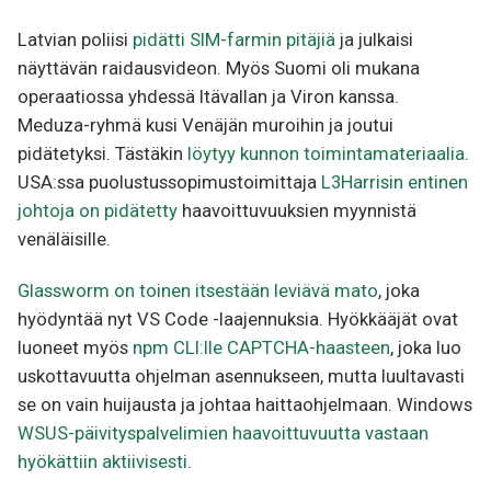
Latvian poliisi
pidätti SIM-farmin pitäjiä
ja julkaisi
näyttävän raidausvideon. Myös Suomi oli mukana
operaatiossa yhdessä Itävallan ja Viron kanssa.
Meduza-ryhmä kusi Venäjän muroihin ja joutui
pidätetyksi. Tästäkin
löytyy kunnon toimintamateriaalia
.
USA:ssa puolustussopimustoimittaja
L3Harrisin entinen
johtoja on pidätetty
haavoittuvuuksien myynnistä
venäläisille.
Glassworm on toinen itsestään leviävä mato
, joka
hyödyntää nyt VS Code -laajennuksia. Hyökkääjät ovat
luoneet myös
npm CLI:lle CAPTCHA-haasteen
, joka luo
uskottavuutta ohjelman asennukseen, mutta luultavasti
se on vain huijausta ja johtaa haittaohjelmaan. Windows
WSUS-päivityspalvelimien haavoittuvuutta vastaan
hyökättiin aktiivisesti
.