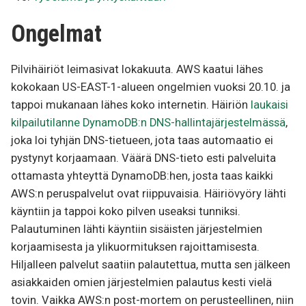
Ongelmat
Pilvihäiriöt leimasivat lokakuuta. AWS kaatui lähes
kokokaan US-EAST-1-alueen ongelmien vuoksi 20.10. ja
tappoi mukanaan lähes koko internetin. Häiriön
laukaisi
kilpailutilanne DynamoDB:n DNS-hallintajärjestelmässä
,
joka loi tyhjän DNS-tietueen, jota taas automaatio ei
pystynyt korjaamaan. Väärä DNS-tieto esti palveluita
ottamasta yhteyttä DynamoDB:hen, josta taas kaikki
AWS:n peruspalvelut ovat riippuvaisia. Häiriövyöry lähti
käyntiin ja tappoi koko pilven useaksi tunniksi.
Palautuminen lähti käyntiin sisäisten järjestelmien
korjaamisesta ja ylikuormituksen rajoittamisesta.
Hiljalleen palvelut saatiin palautettua, mutta sen jälkeen
asiakkaiden omien järjestelmien palautus kesti vielä
tovin. Vaikka AWS:n post-mortem on perusteellinen, niin