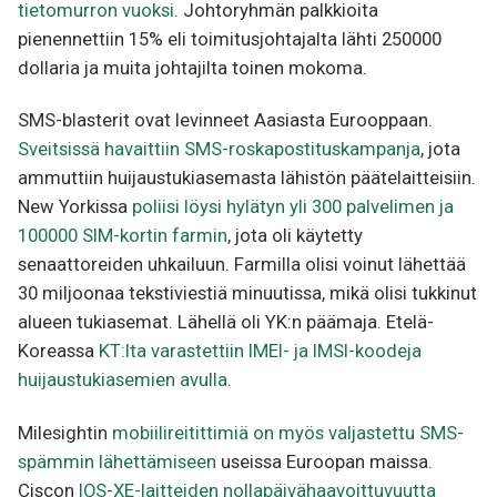
tietomurron vuoksi
. Johtoryhmän palkkioita
pienennettiin 15% eli toimitusjohtajalta lähti 250000
dollaria ja muita johtajilta toinen mokoma.
SMS-blasterit ovat levinneet Aasiasta Eurooppaan.
Sveitsissä havaittiin SMS-roskapostituskampanja
, jota
ammuttiin huijaustukiasemasta lähistön päätelaitteisiin.
New Yorkissa
poliisi löysi hylätyn yli 300 palvelimen ja
100000 SIM-kortin farmin
, jota oli käytetty
senaattoreiden uhkailuun. Farmilla olisi voinut lähettää
30 miljoonaa tekstiviestiä minuutissa, mikä olisi tukkinut
alueen tukiasemat. Lähellä oli YK:n päämaja. Etelä-
Koreassa
KT:lta varastettiin IMEI- ja IMSI-koodeja
huijaustukiasemien avulla
.
Milesightin
mobiilireitittimiä on myös valjastettu SMS-
spämmin lähettämiseen
useissa Euroopan maissa.
Ciscon
IOS-XE-laitteiden nollapäivähaavoittuvuutta