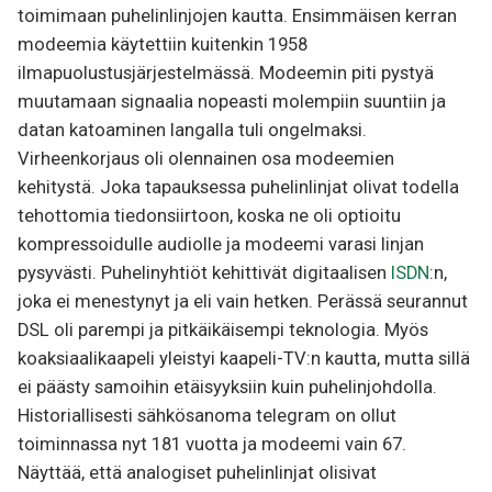
toimimaan puhelinlinjojen kautta. Ensimmäisen kerran
modeemia käytettiin kuitenkin 1958
ilmapuolustusjärjestelmässä. Modeemin piti pystyä
muutamaan signaalia nopeasti molempiin suuntiin ja
datan katoaminen langalla tuli ongelmaksi.
Virheenkorjaus oli olennainen osa modeemien
kehitystä. Joka tapauksessa puhelinlinjat olivat todella
tehottomia tiedonsiirtoon, koska ne oli optioitu
kompressoidulle audiolle ja modeemi varasi linjan
pysyvästi. Puhelinyhtiöt kehittivät digitaalisen
ISDN
:n,
joka ei menestynyt ja eli vain hetken. Perässä seurannut
DSL oli parempi ja pitkäikäisempi teknologia. Myös
koaksiaalikaapeli yleistyi kaapeli-TV:n kautta, mutta sillä
ei päästy samoihin etäisyyksiin kuin puhelinjohdolla.
Historiallisesti sähkösanoma telegram on ollut
toiminnassa nyt 181 vuotta ja modeemi vain 67.
Näyttää, että analogiset puhelinlinjat olisivat