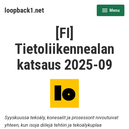
Skip
loopback1.net
Menu
to
expanded
collapsed
content
[FI]
Tietoliikennealan
katsaus 2025-09
Syyskuussa tekoäly, konesalit ja prosessorit nivoutuivat
yhteen, kun isoja diilejä tehtiin ja tekoälykuplaa