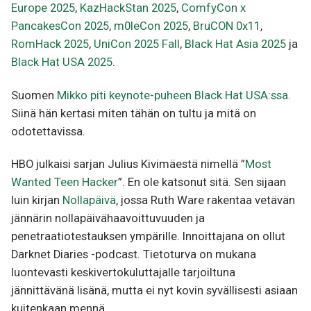
Europe 2025
,
KazHackStan 2025
,
ComfyCon x
PancakesCon 2025
,
m0leCon 2025
,
BruCON 0x11
,
RomHack 2025
,
UniCon 2025 Fall
,
Black Hat Asia 2025
ja
Black Hat USA 2025
.
Suomen
Mikko piti keynote-puheen Black Hat USA:ssa
.
Siinä hän kertasi miten tähän on tultu ja mitä on
odotettavissa.
HBO julkaisi sarjan Julius Kivimäestä nimellä ”
Most
Wanted Teen Hacker
”. En ole katsonut sitä. Sen sijaan
luin kirjan
Nollapäivä
, jossa Ruth Ware rakentaa vetävän
jännärin nollapäivähaavoittuvuuden ja
penetraatiotestauksen ympärille. Innoittajana on ollut
Darknet Diaries -podcast. Tietoturva on mukana
luontevasti keskivertokuluttajalle tarjoiltuna
jännittävänä lisänä, mutta ei nyt kovin syvällisesti asiaan
kuitenkaan mennä.