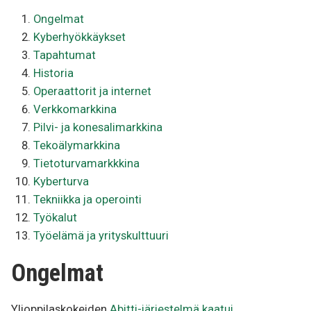
Ongelmat
Kyberhyökkäykset
Tapahtumat
Historia
Operaattorit ja internet
Verkkomarkkina
Pilvi- ja konesalimarkkina
Tekoälymarkkina
Tietoturvamarkkkina
Kyberturva
Tekniikka ja operointi
Työkalut
Työelämä ja yrityskulttuuri
Ongelmat
Ylioppilaskokeiden
Abitti-järjestelmä kaatui