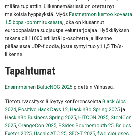
määrä tuplattiin. Liikennemäärissä on otettu nyt
melkoisia hyppäyksiä. Myös
Fastnetmon kertoo kovasta
1,5 bpps -pommituksesta
, joka on kiusannut
eurooppalaista suojauspalveluntarjoajaa. Hyökkäyksen
takana oli 11000 erillistä ip-osoitetta ja liikenne
pääasiassa UDP-floodia, josta syntyi tuo yli 1,5 Tb/s-
liikenne.
Tapahtumat
Ensimmäinen BalticNOG 2025
pidettiin Vilnassa.
Tietoturvaesityksiä löytyy konferensseista
Black Alps
2024
,
Positive Hack Days 12
,
HackInBo Spring 2025
ja
HackInBo Business Spring 2025
,
HITCON 2025
,
SteelCon
2025
,
OrangeCon 2025
,
BSides Bournemouth 25
,
Bsides
Exeter 2025
,
Usenix ATC 25
,
SEC-T 2025
,
fwd:cloudsec