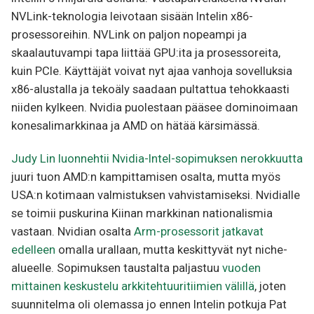
NVLink-teknologia leivotaan sisään Intelin x86-
prosessoreihin. NVLink on paljon nopeampi ja
skaalautuvampi tapa liittää GPU:ita ja prosessoreita,
kuin PCIe. Käyttäjät voivat nyt ajaa vanhoja sovelluksia
x86-alustalla ja tekoäly saadaan pultattua tehokkaasti
niiden kylkeen. Nvidia puolestaan pääsee dominoimaan
konesalimarkkinaa ja AMD on hätää kärsimässä.
Judy Lin luonnehtii Nvidia-Intel-sopimuksen nerokkuutta
juuri tuon AMD:n kampittamisen osalta, mutta myös
USA:n kotimaan valmistuksen vahvistamiseksi. Nvidialle
se toimii puskurina Kiinan markkinan nationalismia
vastaan. Nvidian osalta
Arm-prosessorit jatkavat
edelleen
omalla urallaan, mutta keskittyvät nyt niche-
alueelle. Sopimuksen taustalta paljastuu
vuoden
mittainen keskustelu arkkitehtuuritiimien välillä
, joten
suunnitelma oli olemassa jo ennen Intelin potkuja Pat