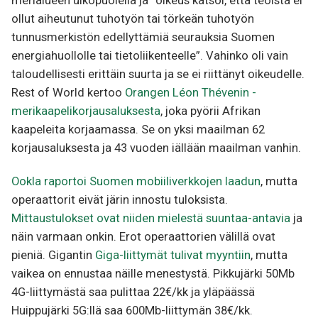
merialueen ulkopuolella ja ”oikeus katsoi, että teoista ei
ollut aiheutunut tuhotyön tai törkeän tuhotyön
tunnusmerkistön edellyttämiä seurauksia Suomen
energiahuollolle tai tietoliikenteelle”. Vahinko oli vain
taloudellisesti erittäin suurta ja se ei riittänyt oikeudelle.
Rest of World kertoo
Orangen Léon Thévenin -
merikaapelikorjausaluksesta
, joka pyörii Afrikan
kaapeleita korjaamassa. Se on yksi maailman 62
korjausaluksesta ja 43 vuoden iällään maailman vanhin.
Ookla raportoi Suomen mobiiliverkkojen laadun
, mutta
operaattorit eivät järin innostu tuloksista.
Mittaustulokset ovat niiden mielestä suuntaa-antavia
ja
näin varmaan onkin. Erot operaattorien välillä ovat
pieniä. Gigantin
Giga-liittymät tulivat myyntiin
, mutta
vaikea on ennustaa näille menestystä. Pikkujärki 50Mb
4G-liittymästä saa pulittaa 22€/kk ja yläpäässä
Huippujärki 5G:llä saa 600Mb-liittymän 38€/kk.