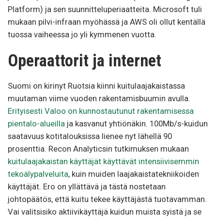
Platform) ja sen suunnitteluperiaatteita. Microsoft tuli
mukaan pilvi-infraan myöhässä ja AWS oli ollut kentällä
tuossa vaiheessa jo yli kymmenen vuotta.
Operaattorit ja internet
Suomi on kirinyt Ruotsia kiinni kuitulaajakaistassa
muutaman viime vuoden rakentamisbuumin avulla.
Erityisesti Valoo on kunnostautunut rakentamisessa
pientalo-alueilla
ja kasvanut yhtiönäkin. 100Mb/s-kuidun
saatavuus kotitalouksissa lienee nyt lähellä 90
prosenttia. Recon Analyticsin tutkimuksen mukaan
kuitulaajakaistan käyttäjät käyttävät intensiivisemmin
tekoälypalveluita
, kuin muiden laajakaistatekniikoiden
käyttäjät. Ero on yllättävä ja tästä nostetaan
johtopäätös, että kuitu tekee käyttäjästä tuotavamman.
Vai valitsisiko aktiivikäyttäjä kuidun muista syistä ja se