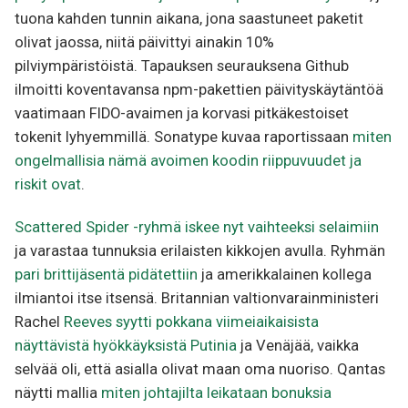
tuona kahden tunnin aikana, jona saastuneet paketit
olivat jaossa, niitä päivittyi ainakin 10%
pilviympäristöistä. Tapauksen seurauksena Github
ilmoitti koventavansa npm-pakettien päivityskäytäntöä
vaatimaan FIDO-avaimen ja korvasi pitkäkestoiset
tokenit lyhyemmillä. Sonatype kuvaa raportissaan
miten
ongelmallisia nämä avoimen koodin riippuvuudet ja
riskit ovat
.
Scattered Spider -ryhmä iskee nyt vaihteeksi selaimiin
ja varastaa tunnuksia erilaisten kikkojen avulla. Ryhmän
pari brittijäsentä pidätettiin
ja amerikkalainen kollega
ilmiantoi itse itsensä. Britannian valtionvarainministeri
Rachel
Reeves syytti pokkana viimeiaikaisista
näyttävistä hyökkäyksistä Putinia
ja Venäjää, vaikka
selvää oli, että asialla olivat maan oma nuoriso. Qantas
näytti mallia
miten johtajilta leikataan bonuksia