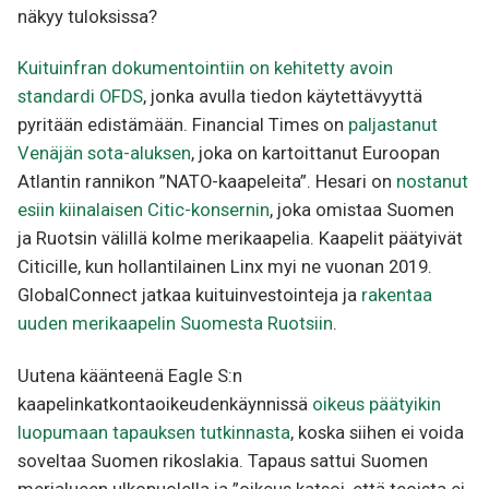
näkyy tuloksissa?
Kuituinfran dokumentointiin on kehitetty avoin
standardi OFDS
, jonka avulla tiedon käytettävyyttä
pyritään edistämään. Financial Times on
paljastanut
Venäjän sota-aluksen
, joka on kartoittanut Euroopan
Atlantin rannikon ”NATO-kaapeleita”. Hesari on
nostanut
esiin kiinalaisen Citic-konsernin
, joka omistaa Suomen
ja Ruotsin välillä kolme merikaapelia. Kaapelit päätyivät
Citicille, kun hollantilainen Linx myi ne vuonan 2019.
GlobalConnect jatkaa kuituinvestointeja ja
rakentaa
uuden merikaapelin Suomesta Ruotsiin
.
Uutena käänteenä Eagle S:n
kaapelinkatkontaoikeudenkäynnissä
oikeus päätyikin
luopumaan tapauksen tutkinnasta
, koska siihen ei voida
soveltaa Suomen rikoslakia. Tapaus sattui Suomen