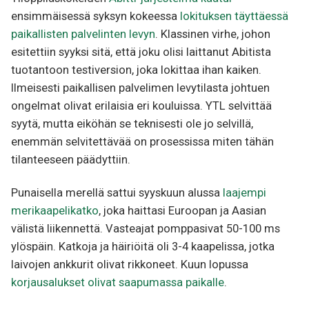
ensimmäisessä syksyn kokeessa
lokituksen täyttäessä
paikallisten palvelinten levyn
. Klassinen virhe, johon
esitettiin syyksi sitä, että joku olisi laittanut Abitista
tuotantoon testiversion, joka lokittaa ihan kaiken.
Ilmeisesti paikallisen palvelimen levytilasta johtuen
ongelmat olivat erilaisia eri kouluissa. YTL selvittää
syytä, mutta eiköhän se teknisesti ole jo selvillä,
enemmän selvitettävää on prosessissa miten tähän
tilanteeseen päädyttiin.
Punaisella merellä sattui syyskuun alussa
laajempi
merikaapelikatko
, joka haittasi Euroopan ja Aasian
välistä liikennettä. Vasteajat pomppasivat 50-100 ms
ylöspäin. Katkoja ja häiriöitä oli 3-4 kaapelissa, jotka
laivojen ankkurit olivat rikkoneet. Kuun lopussa
korjausalukset olivat saapumassa paikalle
.