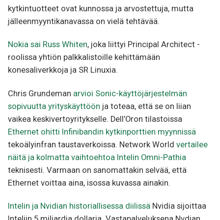
kytkintuotteet ovat kunnossa ja arvostettuja, mutta
jälleenmyyntikanavassa on vielä tehtävää.
Nokia sai Russ Whiten
, joka liittyi Principal Architect -
roolissa yhtiön palkkalistoille kehittämään
konesaliverkkoja ja SR Linuxia.
Chris Grundeman
arvioi Sonic-käyttöjärjestelmän
sopivuutta yrityskäyttöön
ja toteaa, että se on liian
vaikea keskivertoyritykselle. Dell’Oron tilastoissa
Ethernet ohitti Infinibandin kytkinporttien myynnissä
tekoälyinfran taustaverkoissa. Network World
vertailee
näitä ja kolmatta vaihtoehtoa Intelin Omni-Pathia
teknisesti. Varmaan on sanomattakin selvää, että
Ethernet voittaa aina, isossa kuvassa ainakin.
Intelin ja Nvidian historiallisessa diilissä
Nvidia sijoittaa
Inteliin 5 miljardia dollaria. Vastapalveluksena Nvdian