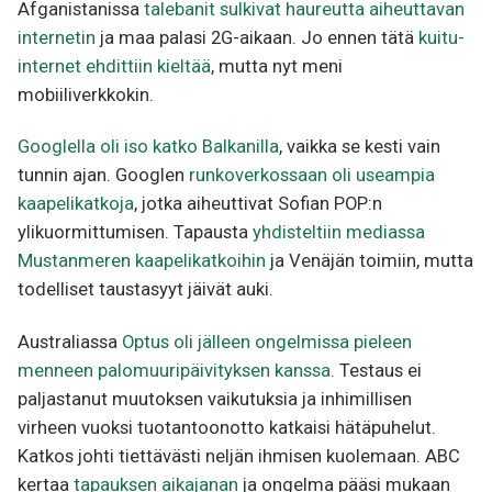
Afganistanissa
talebanit sulkivat haureutta aiheuttavan
internetin
ja maa palasi 2G-aikaan. Jo ennen tätä
kuitu-
internet ehdittiin kieltää
, mutta nyt meni
mobiiliverkkokin.
Googlella oli iso katko Balkanilla
, vaikka se kesti vain
tunnin ajan. Googlen
runkoverkossaan oli useampia
kaapelikatkoja
, jotka aiheuttivat Sofian POP:n
ylikuormittumisen. Tapausta
yhdisteltiin mediassa
Mustanmeren kaapelikatkoihin
ja Venäjän toimiin, mutta
todelliset taustasyyt jäivät auki.
Australiassa
Optus oli jälleen ongelmissa pieleen
menneen palomuuripäivityksen kanssa
. Testaus ei
paljastanut muutoksen vaikutuksia ja inhimillisen
virheen vuoksi tuotantoonotto katkaisi hätäpuhelut.
Katkos johti tiettävästi neljän ihmisen kuolemaan. ABC
kertaa
tapauksen aikajanan
ja ongelma pääsi mukaan