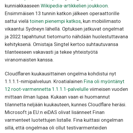
kunniakkaaseen
Wikipedia-artikkelien joukkoon
.
Ensimmäisen 13 tunnin katkon jälkeen operaattorille
sattui vielä
toinen pienempi katkos
, kun mobiilimasto
vikaantui Sydneyn lähellä. Optuksen jatkuvat ongelmat
ja 2022 tapahtunut tietomurto nähdään huolestuttavana
kehityksenä. Omistaja Singtel kertoo suhtautuvansa
tilanteeseen vakavasti ja tekee yhteistyötä
viranomaisten kanssa.
Cloudflaren kuukausittainen ongelma kohdistui nyt
1.1.1.1-nimipalveluun. Kroatialainen
Fina oli myöntänyt
12 root-varmennetta 1.1.1.1-palvelulle
viimeisen vuoden
mittaan ilman lupaa. Kukaan vaan ei huomannut
tilannetta neljään kuukauteen, kunnes Cloudflare heräsi.
Microsoft ja EU:n eiDAS olivat lisänneet Finan
varmenteet luotettujen listalle. Fina kuittasi ongelman
sillä, että ongelmaa oli ollut testivarmenteiden