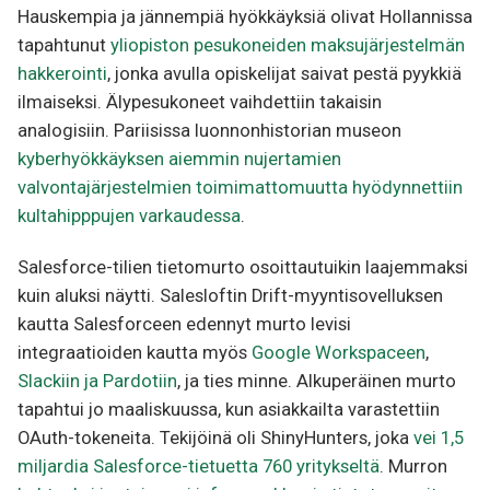
Hauskempia ja jännempiä hyökkäyksiä olivat Hollannissa
tapahtunut
yliopiston pesukoneiden maksujärjestelmän
hakkerointi
, jonka avulla opiskelijat saivat pestä pyykkiä
ilmaiseksi. Älypesukoneet vaihdettiin takaisin
analogisiin. Pariisissa luonnonhistorian museon
kyberhyökkäyksen aiemmin nujertamien
valvontajärjestelmien toimimattomuutta hyödynnettiin
kultahipppujen varkaudessa
.
Salesforce-tilien tietomurto osoittautuikin laajemmaksi
kuin aluksi näytti. Salesloftin Drift-myyntisovelluksen
kautta Salesforceen edennyt murto levisi
integraatioiden kautta myös
Google Workspaceen
,
Slackiin ja Pardotiin
, ja ties minne. Alkuperäinen murto
tapahtui jo maaliskuussa, kun asiakkailta varastettiin
OAuth-tokeneita. Tekijöinä oli ShinyHunters, joka
vei 1,5
miljardia Salesforce-tietuetta 760 yritykseltä
. Murron