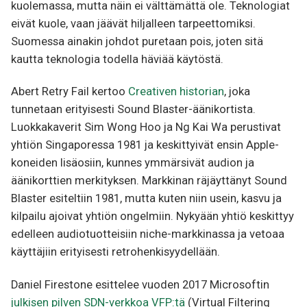
kuolemassa, mutta näin ei välttämättä ole. Teknologiat
eivät kuole, vaan jäävät hiljalleen tarpeettomiksi.
Suomessa ainakin johdot puretaan pois, joten sitä
kautta teknologia todella häviää käytöstä.
Abert Retry Fail kertoo
Creativen historian
, joka
tunnetaan erityisesti Sound Blaster-äänikortista.
Luokkakaverit Sim Wong Hoo ja Ng Kai Wa perustivat
yhtiön Singaporessa 1981 ja keskittyivät ensin Apple-
koneiden lisäosiin, kunnes ymmärsivät audion ja
äänikorttien merkityksen. Markkinan räjäyttänyt Sound
Blaster esiteltiin 1981, mutta kuten niin usein, kasvu ja
kilpailu ajoivat yhtiön ongelmiin. Nykyään yhtiö keskittyy
edelleen audiotuotteisiin niche-markkinassa ja vetoaa
käyttäjiin erityisesti retrohenkisyydellään.
Daniel Firestone esittelee vuoden 2017 Microsoftin
julkisen pilven SDN-verkkoa VFP:tä
(Virtual Filtering