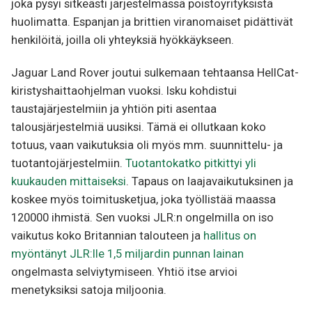
joka pysyi sitkeästi järjestelmässä poistoyrityksistä
huolimatta. Espanjan ja brittien viranomaiset pidättivät
henkilöitä, joilla oli yhteyksiä hyökkäykseen.
Jaguar Land Rover joutui sulkemaan tehtaansa HellCat-
kiristyshaittaohjelman vuoksi. Isku kohdistui
taustajärjestelmiin ja yhtiön piti asentaa
talousjärjestelmiä uusiksi. Tämä ei ollutkaan koko
totuus, vaan vaikutuksia oli myös mm. suunnittelu- ja
tuotantojärjestelmiin.
Tuotantokatko pitkittyi yli
kuukauden mittaiseksi
. Tapaus on laajavaikutuksinen ja
koskee myös toimitusketjua, joka työllistää maassa
120000 ihmistä. Sen vuoksi JLR:n ongelmilla on iso
vaikutus koko Britannian talouteen ja
hallitus on
myöntänyt JLR:lle 1,5 miljardin punnan lainan
ongelmasta selviytymiseen. Yhtiö itse arvioi
menetyksiksi satoja miljoonia.