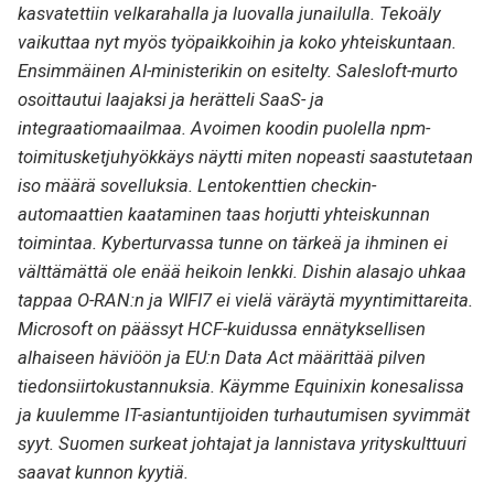
kasvatettiin velkarahalla ja luovalla junailulla. Tekoäly
vaikuttaa nyt myös työpaikkoihin ja koko yhteiskuntaan.
Ensimmäinen AI-ministerikin on esitelty. Salesloft-murto
osoittautui laajaksi ja herätteli SaaS- ja
integraatiomaailmaa. Avoimen koodin puolella npm-
toimitusketjuhyökkäys näytti miten nopeasti saastutetaan
iso määrä sovelluksia. Lentokenttien checkin-
automaattien kaataminen taas horjutti yhteiskunnan
toimintaa. Kyberturvassa tunne on tärkeä ja ihminen ei
välttämättä ole enää heikoin lenkki. Dishin alasajo uhkaa
tappaa O-RAN:n ja WIFI7 ei vielä väräytä myyntimittareita.
Microsoft on päässyt HCF-kuidussa ennätyksellisen
alhaiseen häviöön ja EU:n Data Act määrittää pilven
tiedonsiirtokustannuksia. Käymme Equinixin konesalissa
ja kuulemme IT-asiantuntijoiden turhautumisen syvimmät
syyt. Suomen surkeat johtajat ja lannistava yrityskulttuuri
saavat kunnon kyytiä.