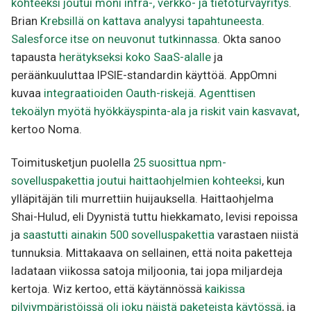
kohteeksi joutui moni infra-, verkko- ja tietoturvayritys
.
Brian
Krebsillä on kattava analyysi tapahtuneesta
.
Salesforce itse on neuvonut tutkinnassa
. Okta sanoo
tapausta
herätykseksi koko SaaS-alalle
ja
peräänkuuluttaa IPSIE-standardin käyttöä. AppOmni
kuvaa
integraatioiden Oauth-riskejä
.
Agenttisen
tekoälyn myötä hyökkäyspinta-ala ja riskit vain kasvavat
,
kertoo Noma.
Toimitusketjun puolella
25 suosittua npm-
sovelluspakettia joutui haittaohjelmien kohteeksi
, kun
ylläpitäjän tili murrettiin huijauksella. Haittaohjelma
Shai-Hulud, eli Dyynistä tuttu hiekkamato, levisi repoissa
ja
saastutti ainakin 500 sovelluspakettia
varastaen niistä
tunnuksia. Mittakaava on sellainen, että noita paketteja
ladataan viikossa satoja miljoonia, tai jopa miljardeja
kertoja. Wiz kertoo, että käytännössä
kaikissa
pilviympäristöissä oli joku näistä paketeista käytössä
, ja