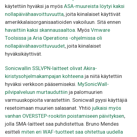
käytettiin hyväksi ja myös
ASA-muureista löytyi kaksi
nollapäivähaavoittuvuutta
, joita kiinalaiset käyttivät
amerikkalaisorganisaatioiden vakoiluun. Sitä ennen
havaittiin kaksi skannausaaltoa
. Myös
Vmware
Toolsissa ja Aria Operations -ohjelmissa oli
nollapäivähaavoittuvuudet
, joita kiinalaiset
hyväksikäyttivät.
Sonicwallin SSLVPN-laitteet olivat Akira-
kiristysohjelmakampajan kohteena
ja niitä käytettiin
hyväksi verkkoon pääsemiseksi.
MySonicWall-
pilvipalveluun murtauduttiin
ja palomuurien
varmuuskopioita varastettiin. Sonicwall pyysi käyttäjiä
resetoimaan muurien salasanat. Yhtiö
julkaisi myös
vanhan OVERSTEP-rookitin poistamiseen päivityksen
,
jolla SMA-laitteet saa puhdistettua. Bruno Mendes
esitteli
miten eri WAF-tuotteet saa ohitettua uudella