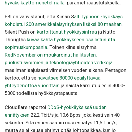
hyväksikäyttömenetelmällä
parametrisaastutuksella.
FBI on vahvistanut, että Kiinan S
alt Typhoon -hyökkäys
kohdistui 200 amerikkalaisyrityksen lisäksi 80 maahan
.
Silent Push on
kartoittanut hyökkäysinfraa
ja Natto
Thougths
kuvaa kahta hyökkäykseen osallistunutta
sopimuskumppania
. Toinen kiinalaisryhmä
RedNovember on moukaroinut hallitusten,
puolustusvoimien ja teknologiayhtiöiden verkkoja
maailmanlaajuisesti viimeisen vuoden aikana. Pentagon
kertoo, että se
havaitsee 30000 epäilyttävää
yhteydenottoa vuosittain
ja näistä karsiutuu esiin 4000-
5000 todellista hyökkäystapausta.
Cloudflare raportoi
DDoS-hyökkäyksissä uuden
ennätyksen
22,2 Tbit/s ja 10,6 Bpps, joka kesti vain 40
sekuntia. Sitä ennen saatiin uusi ennätys 11,5 Tbit/s,
mutta se ei kauaa ehtinyt pitää johtopaikkaa, kun jo