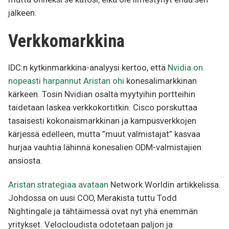
jälkeen.
Verkkomarkkina
IDC:n kytkinmarkkina-analyysi kertoo, että
Nvidia on
nopeasti harpannut Aristan ohi
konesalimarkkinan
kärkeen. Tosin Nvidian osalta myytyihin portteihin
taidetaan laskea verkkokortitkin. Cisco porskuttaa
tasaisesti kokonaismarkkinan ja kampusverkkojen
kärjessä edelleen, mutta ”muut valmistajat” kasvaa
hurjaa vauhtia lähinnä konesalien ODM-valmistajien
ansiosta.
Aristan strategiaa avataan
Network Worldin artikkelissa.
Johdossa on uusi COO, Merakista tuttu Todd
Nightingale ja tähtäimessä ovat nyt yhä enemmän
yritykset. Velocloudista odotetaan paljon ja