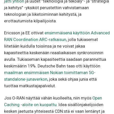
jätti yhtiön
ja uudet ”teknologia ja tekoäly”- ja ”strategia
ja kehitys” -yksiköt perustettiin vahvistamaan
teknologian ja liiketoiminnan kehitystä, ja
erottautumista kilpailijoista.
Ericsson ja EE ottivat
ensimmäisenä käyttöön Advanced
RAN Coordination ARC-ratkaisun
, jolla tukiasemat
liitetään kuidulla toisiinsa ja ne voivat jakaa
kapasiteettia keskenään reaaliaikaisen synkronoinnin
avulla. Tukiaseman kapasiteettia saadaan parannettua
keskimäärin 19%. Deutsche Bahn taas otti käyttöön
maailman ensimmäisen Nokian toimittaman 5G-
standalone-junaverkon
, joka sekä ohjaa junia että
tuottaa matkustajapalvelut.
Jos O-RAN näyttää vähän kuolleelta, niin myös
Open
Caching -aloite on kuopattu
. Idea sisällönjakelijoiden
kesken jaetusta yhteisestä CDN:stä ei vaan lentänyt ja