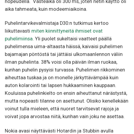
nopeudella. Vasteaika oli 300 ms, joten netin käyttö oli
aika tahmeata, kuin modeemiaikoina.
Puhelintarvikevalmistaja D30:n tutkimus kertoo
liikuttavasti
miten kiinnittyneitä ihmiset ovat
puhelimiinsa
. Yli puolet sukeltaisi vaatteet päällä
puhelimensa uima-altaasta häissä, kaivaisi puhelimen
bajamajan pöntöstä tai jättäisi ulkomaanlennon väliin
ilman puhelinta. 38% voisi olla päivän ilman ruokaa,
kunhan puhelin pysyisi turvassa. Puhelimen rikkominen
aiheuttaa tuskaa ja on monelle järkyttävämpää kuin
auton kolarointi tai lapsen hukkaaminen kauppaan.
Kouluissa puhelinkielto on ensin aiheuttanut närästystä,
mutta nopeasti tilanne on asettunut. Olisiko kenellekään
voinut tulla mieleen, että nuoret tarvitsevat rajoja ja
voivat jopa arvostaa niitä, kunhan vain joku ne asettaa.
Nokia avasi näyttävästi Hotardin ja Stubbin avulla