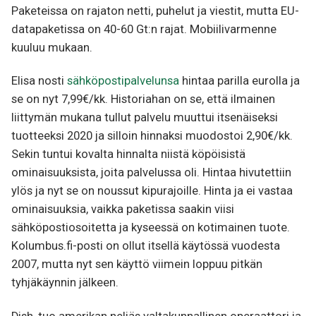
Paketeissa on rajaton netti, puhelut ja viestit, mutta EU-
datapaketissa on 40-60 Gt:n rajat. Mobiilivarmenne
kuuluu mukaan.
Elisa nosti
sähköpostipalvelunsa
hintaa parilla eurolla ja
se on nyt 7,99€/kk. Historiahan on se, että ilmainen
liittymän mukana tullut palvelu muuttui itsenäiseksi
tuotteeksi 2020 ja silloin hinnaksi muodostoi 2,90€/kk.
Sekin tuntui kovalta hinnalta niistä köpöisistä
ominaisuuksista, joita palvelussa oli. Hintaa hivutettiin
ylös ja nyt se on noussut kipurajoille. Hinta ja ei vastaa
ominaisuuksia, vaikka paketissa saakin viisi
sähköpostiosoitetta ja kyseessä on kotimainen tuote.
Kolumbus.fi-posti on ollut itsellä käytössä vuodesta
2007, mutta nyt sen käyttö viimein loppuu pitkän
tyhjäkäynnin jälkeen.