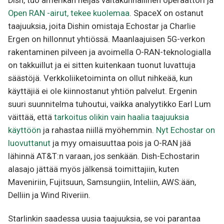
Dish, tuo amerikan neljäs valtakunnallinen operaattori ja
Open RAN -airut, tekee kuolemaa
. SpaceX on ostanut
taajuuksia, joita Dishin omistaja Echostar ja Charlie
Ergen on hillonnut yhtiössä. Maanlaajuisen 5G-verkon
rakentaminen pilveen ja avoimella O-RAN-teknologialla
on takkuillut ja ei sitten kuitenkaan tuonut luvattuja
säästöjä. Verkkoliiketoiminta on ollut nihkeää, kun
käyttäjiä ei ole kiinnostanut yhtiön palvelut. Ergenin
suuri suunnitelma tuhoutui, vaikka analyytikko Earl Lum
väittää, että
tarkoitus olikin vain haalia taajuuksia
käyttöön
ja rahastaa niillä myöhemmin.
Nyt Echostar on
luovuttanut
ja myy omaisuuttaa pois ja O-RAN jää
lähinnä AT&T:n varaan, jos senkään. Dish-Echostarin
alasajo jättää myös jälkensä toimittajiin, kuten
Maveniriin, Fujitsuun, Samsungiin, Inteliin, AWS:ään,
Delliin ja Wind Riveriin.
Starlinkin saadessa uusia taajuuksia, se voi parantaa