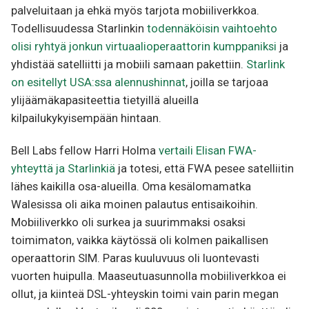
palveluitaan ja ehkä myös tarjota mobiiliverkkoa.
Todellisuudessa Starlinkin
todennäköisin vaihtoehto
olisi ryhtyä jonkun virtuaalioperaattorin kumppaniksi
ja
yhdistää satelliitti ja mobiili samaan pakettiin.
Starlink
on esitellyt USA:ssa alennushinnat
, joilla se tarjoaa
ylijäämäkapasiteettia tietyillä alueilla
kilpailukykyisempään hintaan.
Bell Labs fellow Harri Holma
vertaili Elisan FWA-
yhteyttä ja Starlinkiä
ja totesi, että FWA pesee satelliitin
lähes kaikilla osa-alueilla. Oma kesälomamatka
Walesissa oli aika moinen palautus entisaikoihin.
Mobiiliverkko oli surkea ja suurimmaksi osaksi
toimimaton, vaikka käytössä oli kolmen paikallisen
operaattorin SIM. Paras kuuluvuus oli luontevasti
vuorten huipulla. Maaseutuasunnolla mobiiliverkkoa ei
ollut, ja kiinteä DSL-yhteyskin toimi vain parin megan