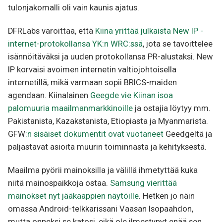
tulonjakomalli oli vain kaunis ajatus.
DFRLabs varoittaa, että
Kiina yrittää julkaista New IP -
internet-protokollansa YK:n WRC:ssä
, jota se tavoittelee
isännöitäväksi ja uuden protokollansa PR-alustaksi. New
IP korvaisi avoimen internetin valtiojohtoisella
internetillä, mikä varmaan sopii BRICS-maiden
agendaan. Kiinalainen
Geegde vie Kiinan isoa
palomuuria maailmanmarkkinoille
ja ostajia löytyy mm.
Pakistanista, Kazakstanista, Etiopiasta ja Myanmarista.
GFW
:n sisäiset dokumentit ovat vuotaneet
Geedgeltä ja
paljastavat asioita muurin toiminnasta ja kehityksestä.
Maailma pyörii mainoksilla ja välillä ihmetyttää kuka
niitä mainospaikkoja ostaa.
Samsung vierittää
mainokset nyt jääkaappien näytöille
. Hetken jo näin
omassa Android-telkkarissani Vaasan Isopaahdon,
mutta onneksi se katosi, eikä ole ilmestynyt enää sen