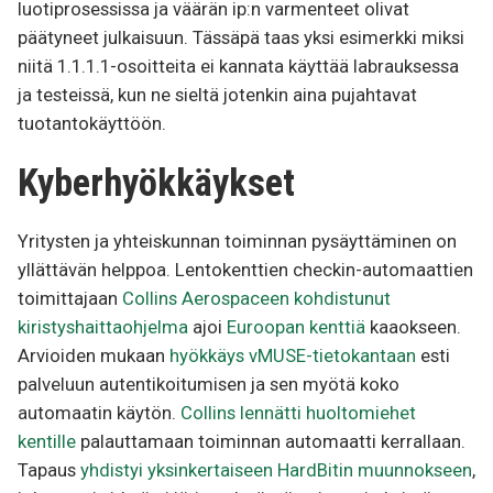
luotiprosessissa ja väärän ip:n varmenteet olivat
päätyneet julkaisuun. Tässäpä taas yksi esimerkki miksi
niitä 1.1.1.1-osoitteita ei kannata käyttää labrauksessa
ja testeissä, kun ne sieltä jotenkin aina pujahtavat
tuotantokäyttöön.
Kyberhyökkäykset
Yritysten ja yhteiskunnan toiminnan pysäyttäminen on
yllättävän helppoa. Lentokenttien checkin-automaattien
toimittajaan
Collins Aerospaceen kohdistunut
kiristyshaittaohjelma
ajoi
Euroopan kenttiä
kaaokseen.
Arvioiden mukaan
hyökkäys vMUSE-tietokantaan
esti
palveluun autentikoitumisen ja sen myötä koko
automaatin käytön.
Collins lennätti huoltomiehet
kentille
palauttamaan toiminnan automaatti kerrallaan.
Tapaus
yhdistyi yksinkertaiseen HardBitin muunnokseen
,