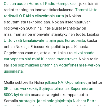
Ouluun uuden Home of Radio -kampuksen
, joka toimii
radioteknologian innovaatiokeskuksena.
Tommi Uitto
todisteli O-RAN:n elinvoimaisuutta
ja Nokian
sitoutumista teknologiaan. Nokian itseohjautuvan
radioverkon SON:n hallinta-alusta MantaRay on
maailman ainoa monivalmistajakykyinen tuote. Lisäksi
Uitto vaati kiinalaisvalmistajia pois Euroopasta
, koska
onhan Nokia ja Ericssonkin potkittu pois Kiinasta.
Ongelmana vaan on, että euro-kaksikko
ei voi saada
euroopasta sitä mitä Kiinassa menettävät
. Nokia tosin
sai
ison sopimuksen Britannian VodafoneThree-verkon
uusinnasta
.
Muilla sektoreilla Nokia
julkaisi NATO-puhelimet
ja laittoi
SR Linux -verkkokäyttöjärjestelmänsä Supermicron
800G-kytkimiin
osana strategista kumppanuutta.
Samalla
strategia- ja teknologiajohtaja Nishant Batra