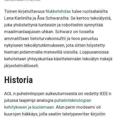
Toinen kirjatuttavuus
Nukketehdas
tulee ruotsalaisilta
Lena Karlinilta ja Åsa Schwarzilta. Se kertoo tekoälystä,
joka yhdistettynä tunteisiin ja robotteihin synnyttää
maailmanlaajuisen uhkan. Schwarz on toiselta
ammatiltaan tietoturvakonsultti ja teos perustuu
nykyiseen tekoälytutkimukseen, jota sitten höystetty
hieman pidemmälle menevillä visioilla. Loppusanoissa
kehotetaan yhteyskuntaa käsittelemään tekoälyn riskejä
järjestelmällisesti.
Historia
AOL:n puhelinlinjojen sulkeutumisesta on vedetty IEEE:n
jutussa laajempi analogia
puhelinteknologian
kehitykseen ja kuolemaan
. Alun perin modeemi oli
kuurojen häkkäys, jolla saatiin teletypewriter-kirjoitin