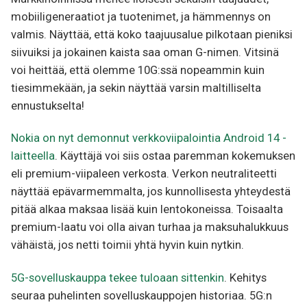
mobiiligeneraatiot ja tuotenimet, ja hämmennys on
valmis. Näyttää, että koko taajuusalue pilkotaan pieniksi
siivuiksi ja jokainen kaista saa oman G-nimen. Vitsinä
voi heittää, että olemme 10G:ssä nopeammin kuin
tiesimmekään, ja sekin näyttää varsin maltilliselta
ennustukselta!
Nokia on nyt demonnut verkkoviipalointia Android 14 -
laitteella
. Käyttäjä voi siis ostaa paremman kokemuksen
eli premium-viipaleen verkosta. Verkon neutraliteetti
näyttää epävarmemmalta, jos kunnollisesta yhteydestä
pitää alkaa maksaa lisää kuin lentokoneissa. Toisaalta
premium-laatu voi olla aivan turhaa ja maksuhalukkuus
vähäistä, jos netti toimii yhtä hyvin kuin nytkin.
5G-sovelluskauppa tekee tuloaan sittenkin
. Kehitys
seuraa puhelinten sovelluskauppojen historiaa. 5G:n