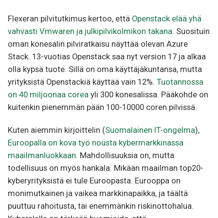
Flexeran pilvitutkimus kertoo, että
Openstack elää yhä
vahvasti Vmwaren ja julkipilvikolmikon takana
. Suosituin
oman konesalin pilviratkaisu näyttää olevan Azure
Stack. 13-vuotias Openstack saa nyt version 17 ja alkaa
olla kypsä tuote. Sillä on oma käyttäjäkuntansa, mutta
yrityksistä Openstackiä käyttää vain 12%.
Tuotannossa
on 40 miljoonaa corea
yli 300 konesalissa. Pääkohde on
kuitenkin pienemmän pään 100-10000 coren pilvissä.
Kuten aiemmin kirjoittelin (
Suomalainen IT-ongelma
),
Euroopalla on kova työ nousta kybermarkkinassa
maailmanluokkaan
. Mahdollisuuksia on, mutta
todellisuus on myös hankala. Mikään maailman top20-
kyberyrityksistä ei tule Euroopasta. Eurooppa on
monimutkainen ja vaikea markkinapaikka, ja täältä
puuttuu rahoitusta, tai enemmänkin riskinottohalua.