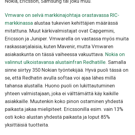
Nokia, Ericsson, Samsung tai joku muu.
Vmware on selvä markkinajohtaja orastavassa RIC-
markkinassa
alustaa tukevien kehittäjien määrässä
mitattuna. Muut kärkivalmistajat ovat Capgemini,
Ericsson ja Juniper. Vmwarella on vastassa myös muita
raskassarjalaisia, kuten Mavenir, mutta Vmwaren
asiakaskunta on tässä vaiheessa vakuuttava.
Nokia on
valinnut ulkoistavansa alustainfran Redhatille
. Samalla
sinne siirtyy 350 Nokian työntekijää. Hyvä puoli tässä on
se, että Redhatin avulla softaa voi ajaa lähes millä
tahansa alustalla. Huono puoli on lukittautuminen
yhteen valmistajaan, joka ei välttämättä käy kaikille
asiakkaille. Muutenkin koko pinon ostaminen yhdestä
paikasta jakaa mielipiteet. Ericssonilla esim. vain 13%
osti koko alustan yhdestä paikasta ja loput 85%
yksittäisiä tuotteita.