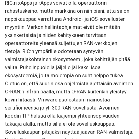
RIC:n xApps ja rApps voivat olla operaattorin
rahastuskeino, mutta markkina on niin pieni, että se on
nappikauppaa verrattuna Android- ja iOS-sovellusten
myyntiin. Verkon hallintaohjelmat eivät ole mitään
yksinkertaisia ja niiden kehitykseen tarvitaan
operaattoreita yleensä suljettujen RAN-verkkojen
tietoja. RIC:n ympärille odotetaan syntyvän
valmistajakohtainen ekosysteemi, joka kehittäjän pitää
valita. Puhelinpuolella jäljelle jäi kaksi isoa
ekosysteemiä, joita molempia on suht helppo tukea.
Oletus on, että suurin osa ohjelmista ajettaisiin avoimen
O-RAN:n infran päällä, mutta O-RAN kuitenkin yleistyy
kovin hitaasti. Vmware puolestaan mainostaa
sertifioineensa jo yli 300 RAN-sovellusta. Avoimen
koodin TIP haluaa olla laajempi yhteensopivuuden
takaaja alalla, mutta sillä ei ole sovelluskauppaa.
Sovelluskaupan pitäjäksi näyttää jäävän RAN-valmistaja: