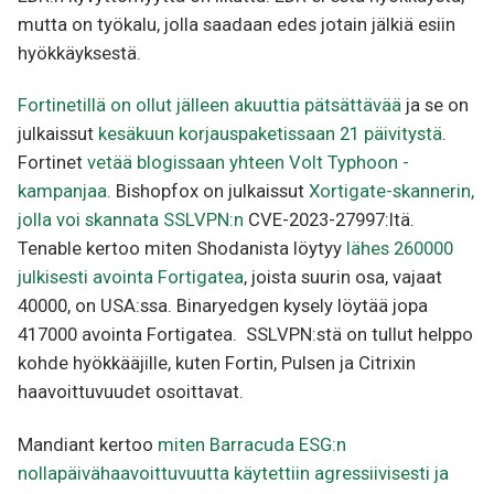
mutta on työkalu, jolla saadaan edes jotain jälkiä esiin
hyökkäyksestä.
Fortinetillä on ollut jälleen akuuttia pätsättävää
ja se on
julkaissut
kesäkuun korjauspaketissaan 21 päivitystä
.
Fortinet
vetää blogissaan yhteen Volt Typhoon -
kampanjaa
. Bishopfox on julkaissut
Xortigate-skannerin,
jolla voi skannata SSLVPN:n
CVE-2023-27997:ltä.
Tenable kertoo miten Shodanista löytyy
lähes 260000
julkisesti avointa Fortigatea
, joista suurin osa, vajaat
40000, on USA:ssa. Binaryedgen kysely löytää jopa
417000 avointa Fortigatea. SSLVPN:stä on tullut helppo
kohde hyökkääjille, kuten Fortin, Pulsen ja Citrixin
haavoittuvuudet osoittavat.
Mandiant kertoo
miten Barracuda ESG:n
nollapäivähaavoittuvuutta käytettiin agressiivisesti ja