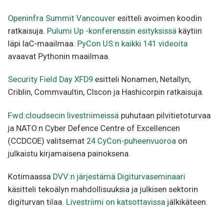
Openinfra Summit Vancouver
esitteli avoimen koodin
ratkaisuja.
Pulumi Up -konferenssin esityksissä
käytiin
läpi IaC-maailmaa.
PyCon US:n kaikki 141 videoita
avaavat Pythonin maailmaa.
Security Field Day XFD9
esitteli Nonamen, Netallyn,
Criblin, Commvaultin, CIscon ja Hashicorpin ratkaisuja.
Fwd:cloudsecin livestriimeissä
puhutaan pilvitietoturvaa
ja NATO:n Cyber Defence Centre of Excellencen
(CCDCOE) valitsemat
24 CyCon-puheenvuoroa
on
julkaistu kirjamaisena painoksena.
Kotimaassa
DVV:n järjestämä Digiturvaseminaari
käsitteli tekoälyn mahdollisuuksia ja julkisen sektorin
digiturvan tilaa.
Livestriimi on katsottavissa
jälkikäteen.