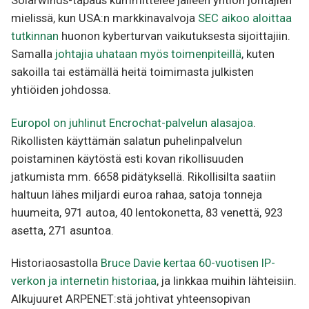
Solarwinds-tapaus kummittelee jälleen yhtiön johtajien
mielissä, kun USA:n markkinavalvoja
SEC aikoo aloittaa
tutkinnan
huonon kyberturvan vaikutuksesta sijoittajiin.
Samalla
johtajia uhataan myös toimenpiteillä
, kuten
sakoilla tai estämällä heitä toimimasta julkisten
yhtiöiden johdossa.
Europol on juhlinut Encrochat-palvelun alasajoa
.
Rikollisten käyttämän salatun puhelinpalvelun
poistaminen käytöstä esti kovan rikollisuuden
jatkumista mm. 6658 pidätyksellä. Rikollisilta saatiin
haltuun lähes miljardi euroa rahaa, satoja tonneja
huumeita, 971 autoa, 40 lentokonetta, 83 venettä, 923
asetta, 271 asuntoa.
Historiaosastolla
Bruce Davie kertaa 60-vuotisen IP-
verkon ja internetin historiaa
, ja linkkaa muihin lähteisiin.
Alkujuuret ARPENET:stä johtivat yhteensopivan