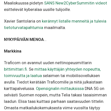
Maaliskuussa pidetyn
SANS New2CyberSummitin videot
esittelevät kyberalaa uusille tulijoille.
Xavier Santolaria on
kerännyt listalle menneitä ja tulevia
tietoturvatapahtumia
maailmalta.
NYKYPÄIVÄN MENOA
…
Markkina
Traficom on avannut uuden nettinopeusmittarin
bittimittari.fi
. Se
mittaa käyttäjän yhteyden nopeutta,
toimivuutta ja laatua
selaimen tai mobiilisovelluksen
avulla. Tiedot kerätään Traficomille ja niitä julkaistaan
karttapalvelussa.
Opensignalin mittauksissa
DNA 5G on
selvästi Suomen nopein, mutta Telia takasi tasaisimman
laadun. Elisa taas kuittasi parhaan saatavuuden tittelin.
Omasta matkailukokemuksesta viime vuosilta täytyy