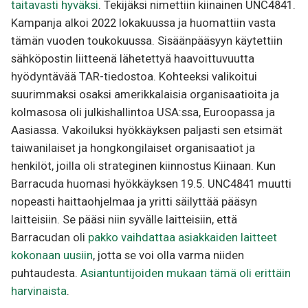
taitavasti hyväksi
. Tekijäksi nimettiin kiinainen UNC4841.
Kampanja alkoi 2022 lokakuussa ja huomattiin vasta
tämän vuoden toukokuussa. Sisäänpääsyyn käytettiin
sähköpostin liitteenä lähetettyä haavoittuvuutta
hyödyntävää TAR-tiedostoa. Kohteeksi valikoitui
suurimmaksi osaksi amerikkalaisia organisaatioita ja
kolmasosa oli julkishallintoa USA:ssa, Euroopassa ja
Aasiassa. Vakoiluksi hyökkäyksen paljasti sen etsimät
taiwanilaiset ja hongkongilaiset organisaatiot ja
henkilöt, joilla oli strateginen kiinnostus Kiinaan. Kun
Barracuda huomasi hyökkäyksen 19.5. UNC4841 muutti
nopeasti haittaohjelmaa ja yritti säilyttää pääsyn
laitteisiin. Se pääsi niin syvälle laitteisiin, että
Barracudan oli
pakko vaihdattaa asiakkaiden laitteet
kokonaan uusiin
, jotta se voi olla varma niiden
puhtaudesta.
Asiantuntijoiden mukaan tämä oli erittäin
harvinaista
.