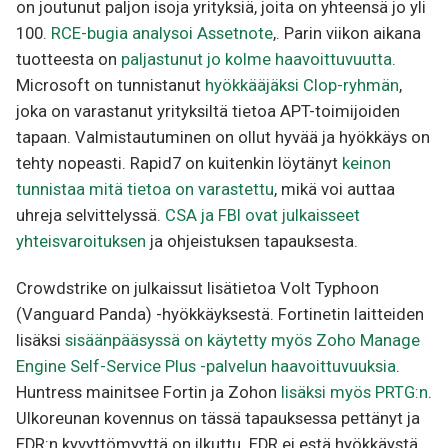
on joutunut paljon isoja yrityksiä, joita on yhteensä jo yli
100.
RCE-bugia analysoi Assetnote
,. Parin viikon aikana
tuotteesta on
paljastunut jo kolme haavoittuvuutta
.
Microsoft on tunnistanut
hyökkääjäksi Clop-ryhmän
,
joka on varastanut yrityksiltä tietoa APT-toimijoiden
tapaan. Valmistautuminen on ollut hyvää ja hyökkäys on
tehty nopeasti. Rapid7 on kuitenkin löytänyt
keinon
tunnistaa mitä tietoa on varastettu
, mikä voi auttaa
uhreja selvittelyssä.
CSA ja FBI ovat julkaisseet
yhteisvaroituksen
ja ohjeistuksen tapauksesta.
Crowdstrike on julkaissut lisätietoa Volt Typhoon
(Vanguard Panda) -hyökkäyksestä. Fortinetin laitteiden
lisäksi
sisäänpääsyssä on käytetty myös Zoho Manage
Engine Self-Service Plus -palvelun haavoittuvuuksia
.
Huntress mainitsee Fortin ja Zohon
lisäksi myös PRTG:n
.
Ulkoreunan kovennus on tässä tapauksessa pettänyt ja
EDR:n kyvyttömyyttä on ilkuttu. EDR ei estä hyökkäystä,