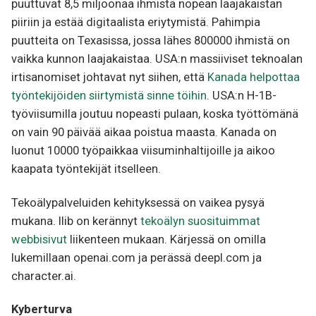
puuttuvat 8,5 miljoonaa ihmistä nopean laajakaistan
piiriin ja estää digitaalista eriytymistä. Pahimpia
puutteita on Texasissa, jossa lähes 800000 ihmistä on
vaikka kunnon laajakaistaa. USA:n massiiviset teknoalan
irtisanomiset johtavat nyt siihen, että
Kanada helpottaa
työntekijöiden siirtymistä sinne töihin
. USA:n H-1B-
työviisumilla joutuu nopeasti pulaan, koska työttömänä
on vain 90 päivää aikaa poistua maasta. Kanada on
luonut 10000 työpaikkaa viisuminhaltijoille ja aikoo
kaapata työntekijät itselleen.
Tekoälypalveluiden kehityksessä on vaikea pysyä
mukana. Ilib on kerännyt
tekoälyn suosituimmat
webbisivut
liikenteen mukaan. Kärjessä on omilla
lukemillaan openai.com ja perässä deepl.com ja
character.ai.
Kyberturva