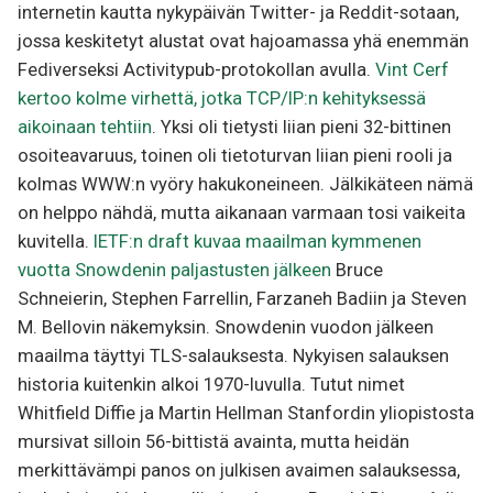
internetin kautta nykypäivän Twitter- ja Reddit-sotaan,
jossa keskitetyt alustat ovat hajoamassa yhä enemmän
Fediverseksi Activitypub-protokollan avulla.
Vint Cerf
kertoo kolme virhettä, jotka TCP/IP:n kehityksessä
aikoinaan tehtiin
. Yksi oli tietysti liian pieni 32-bittinen
osoiteavaruus, toinen oli tietoturvan liian pieni rooli ja
kolmas WWW:n vyöry hakukoneineen. Jälkikäteen nämä
on helppo nähdä, mutta aikanaan varmaan tosi vaikeita
kuvitella.
IETF:n draft kuvaa maailman kymmenen
vuotta Snowdenin paljastusten jälkeen
Bruce
Schneierin, Stephen Farrellin, Farzaneh Badiin ja Steven
M. Bellovin näkemyksin. Snowdenin vuodon jälkeen
maailma täyttyi TLS-salauksesta. Nykyisen salauksen
historia kuitenkin alkoi 1970-luvulla. Tutut nimet
Whitfield Diffie ja Martin Hellman Stanfordin yliopistosta
mursivat silloin 56-bittistä avainta, mutta heidän
merkittävämpi panos on julkisen avaimen salauksessa,