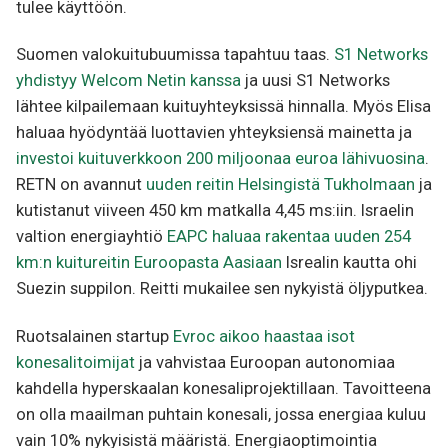
tulee käyttöön.
Suomen valokuitubuumissa tapahtuu taas.
S1 Networks
yhdistyy Welcom Netin kanssa
ja uusi S1 Networks
lähtee kilpailemaan kuituyhteyksissä hinnalla. Myös Elisa
haluaa hyödyntää luottavien yhteyksiensä mainetta ja
investoi kuituverkkoon 200 miljoonaa euroa lähivuosina
.
RETN on avannut
uuden reitin Helsingistä Tukholmaan
ja
kutistanut viiveen 450 km matkalla 4,45 ms:iin. Israelin
valtion energiayhtiö
EAPC haluaa rakentaa uuden 254
km:n kuitureitin Euroopasta Aasiaan
Isrealin kautta ohi
Suezin suppilon. Reitti mukailee sen nykyistä öljyputkea.
Ruotsalainen startup
Evroc aikoo haastaa isot
konesalitoimijat
ja vahvistaa Euroopan autonomiaa
kahdella hyperskaalan konesaliprojektillaan. Tavoitteena
on olla maailman puhtain konesali, jossa energiaa kuluu
vain 10% nykyisistä määristä. Energiaoptimointia