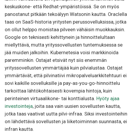
keskuskone- että Redhat-ympäristöissä. Se on myös
panostanut pitkään tekoälyyn Watsonin kautta. Oraclella
taas on SaaS-historia yritysten perussovelluksissa, jotka
on ollut helppo monistaa pilveen vähäisin muokkauksin.
Google on teknisesti kehittynein ja hinnoittelultaan
miellyttävä, mutta yrityssovellusten tuntemuksessa se
jää muiden jalkoihin. Kubernetesia voisi markkinoida
paremminkin. Ostajat etsivät nyt siis enemmän
yrityssovellusten ymmärtäjää kuin pilvialustaa. Ostajat
ymmärtävät, että pilvinatiivi mikropalveluarkkitehtuuri ei
sovi kaikille sovelluksille ja pay-as-you-go-hinnoittelu
tarkoittaa lähtökohtaisesti kovempia hintoja, kuin
perinteinen virtuaalikone- tai konttialusta.
Hyöty ajaa
investointeja
, joita saa vain uusien sovellusten kautta,
jotka taas vaativat uutta pilvi-infraa. Siksi investointeihin
on lähdettävä sovellusten ja liiketoiminnan suunnasta, ei
infran kautta.