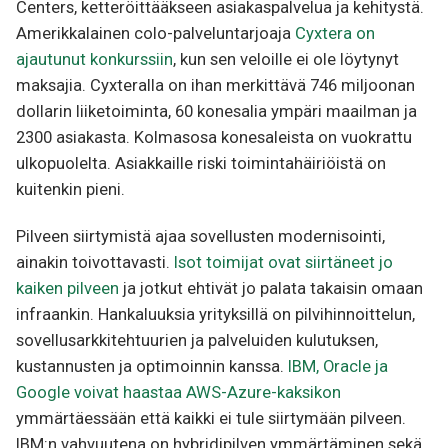
Centers, ketteröittääkseen asiakaspalvelua ja kehitystä.
Amerikkalainen colo-palveluntarjoaja
Cyxtera on
ajautunut konkurssiin
, kun sen veloille ei ole löytynyt
maksajia. Cyxteralla on ihan merkittävä 746 miljoonan
dollarin liiketoiminta, 60 konesalia ympäri maailman ja
2300 asiakasta. Kolmasosa konesaleista on vuokrattu
ulkopuolelta. Asiakkaille riski toimintahäiriöistä on
kuitenkin pieni.
Pilveen siirtymistä ajaa sovellusten modernisointi,
ainakin toivottavasti.
Isot toimijat ovat siirtäneet jo
kaiken pilveen
ja jotkut ehtivät jo palata takaisin omaan
infraankin. Hankaluuksia yrityksillä on pilvihinnoittelun,
sovellusarkkitehtuurien ja palveluiden kulutuksen,
kustannusten ja optimoinnin kanssa.
IBM, Oracle ja
Google voivat haastaa AWS-Azure-kaksikon
ymmärtäessään että kaikki ei tule siirtymään pilveen.
IBM:n vahvuutena on hybridipilven ymmärtäminen sekä