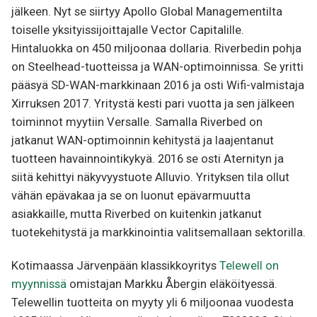
jälkeen. Nyt se siirtyy Apollo Global Managementilta
toiselle yksityissijoittajalle Vector Capitalille.
Hintaluokka on 450 miljoonaa dollaria. Riverbedin pohja
on Steelhead-tuotteissa ja WAN-optimoinnissa. Se yritti
pääsyä SD-WAN-markkinaan 2016 ja osti Wifi-valmistaja
Xirruksen 2017. Yritystä kesti pari vuotta ja sen jälkeen
toiminnot myytiin Versalle. Samalla Riverbed on
jatkanut WAN-optimoinnin kehitystä ja laajentanut
tuotteen havainnointikykyä. 2016 se osti Aternityn ja
siitä kehittyi näkyvyystuote Alluvio. Yrityksen tila ollut
vähän epävakaa ja se on luonut epävarmuutta
asiakkaille, mutta Riverbed on kuitenkin jatkanut
tuotekehitystä ja markkinointia valitsemallaan sektorilla.
Kotimaassa Järvenpään klassikkoyritys
Telewell on
myynnissä
omistajan Markku Åbergin eläköityessä.
Telewellin tuotteita on myyty yli 6 miljoonaa vuodesta