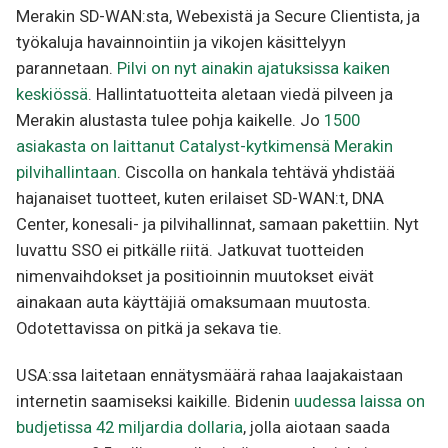
Merakin SD-WAN:sta, Webexistä ja Secure Clientista, ja
työkaluja havainnointiin ja vikojen käsittelyyn
parannetaan.
Pilvi on nyt ainakin ajatuksissa kaiken
keskiössä
. Hallintatuotteita aletaan viedä pilveen ja
Merakin alustasta tulee pohja kaikelle. Jo
1500
asiakasta on laittanut Catalyst-kytkimensä Merakin
pilvihallintaan
. Ciscolla on hankala tehtävä yhdistää
hajanaiset tuotteet, kuten erilaiset SD-WAN:t, DNA
Center, konesali- ja pilvihallinnat, samaan pakettiin. Nyt
luvattu SSO ei pitkälle riitä. Jatkuvat tuotteiden
nimenvaihdokset ja positioinnin muutokset eivät
ainakaan auta käyttäjiä omaksumaan muutosta.
Odotettavissa on pitkä ja sekava tie.
USA:ssa laitetaan ennätysmäärä rahaa laajakaistaan
internetin saamiseksi kaikille. Bidenin
uudessa laissa on
budjetissa 42 miljardia dollaria
, jolla aiotaan saada