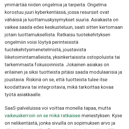
ymmärtää niiden ongelmia ja tarpeita. Ongelma
korostuu juuri kyberkentässä, jossa resurssit ovat
vähäisiä ja luottamuskysymykset suuria. Asiakasta on
vaikea saada edes keskusteluun, saati sitten kertomaan
jotain luottamuksellista. Ratkaisu tuotekehityksen
ongelmiin voisi löytyä perinteisistä
tuotekehitysmenetelmistä, joustavista
liiketoimintamalleista, yksinkertaisista ostopoluista tai
tarkemmasta fokusoinnista. Jokainen asiakas on
erilainen ja siksi tuotteista pitäisi saada modulaarisia ja
joustavia. Riskinä on se, että tuotteista tulee itse
koodattavia tai integroitavia, mikä tarkoittaa kovaa
työtä asiakkaalle.
SaaS-palveluissa voi voittaa monella tapaa, mutta
vaikeuskerroin on se mikä ratkaisee
menestyksen. Kyse
on nelikentästä, jonka sivuilla on sopimuksen arvo ja