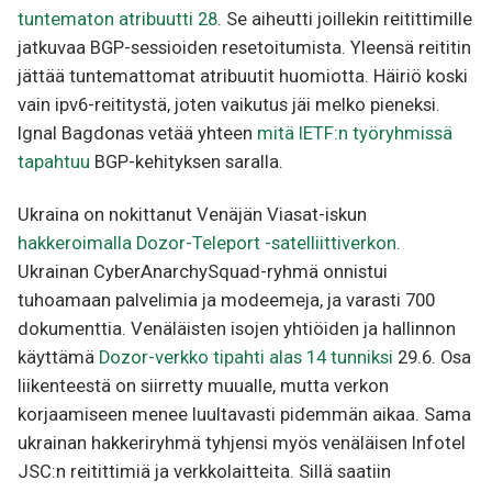
tuntematon atribuutti 28
. Se aiheutti joillekin reitittimille
jatkuvaa BGP-sessioiden resetoitumista. Yleensä reititin
jättää tuntemattomat atribuutit huomiotta. Häiriö koski
vain ipv6-reititystä, joten vaikutus jäi melko pieneksi.
Ignal Bagdonas vetää yhteen
mitä IETF:n työryhmissä
tapahtuu
BGP-kehityksen saralla.
Ukraina on nokittanut Venäjän Viasat-iskun
hakkeroimalla Dozor-Teleport -satelliittiverkon
.
Ukrainan CyberAnarchySquad-ryhmä onnistui
tuhoamaan palvelimia ja modeemeja, ja varasti 700
dokumenttia. Venäläisten isojen yhtiöiden ja hallinnon
käyttämä
Dozor-verkko tipahti alas 14 tunniksi
29.6. Osa
liikenteestä on siirretty muualle, mutta verkon
korjaamiseen menee luultavasti pidemmän aikaa. Sama
ukrainan hakkeriryhmä tyhjensi myös venäläisen Infotel
JSC:n reitittimiä ja verkkolaitteita. Sillä saatiin