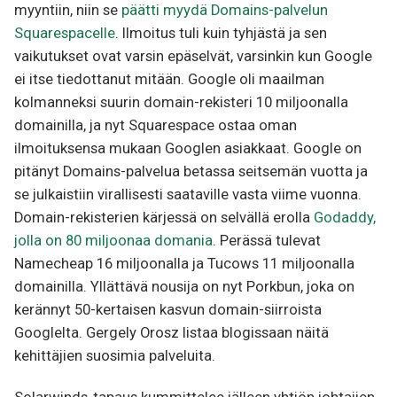
myyntiin, niin se
päätti myydä Domains-palvelun
Squarespacelle
. Ilmoitus tuli kuin tyhjästä ja sen
vaikutukset ovat varsin epäselvät, varsinkin kun Google
ei itse tiedottanut mitään. Google oli maailman
kolmanneksi suurin domain-rekisteri 10 miljoonalla
domainilla, ja nyt Squarespace ostaa oman
ilmoituksensa mukaan Googlen asiakkaat. Google on
pitänyt Domains-palvelua betassa seitsemän vuotta ja
se julkaistiin virallisesti saataville vasta viime vuonna.
Domain-rekisterien kärjessä on selvällä erolla
Godaddy,
jolla on 80 miljoonaa domania
. Perässä tulevat
Namecheap 16 miljoonalla ja Tucows 11 miljoonalla
domainilla. Yllättävä nousija on nyt Porkbun, joka on
kerännyt 50-kertaisen kasvun domain-siirroista
Googlelta. Gergely Orosz listaa blogissaan näitä
kehittäjien suosimia palveluita.