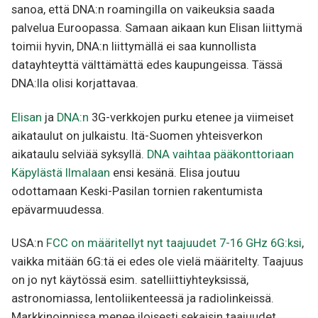
sanoa, että DNA:n roamingilla on vaikeuksia saada
palvelua Euroopassa. Samaan aikaan kun Elisan liittymä
toimii hyvin, DNA:n liittymällä ei saa kunnollista
datayhteyttä välttämättä edes kaupungeissa. Tässä
DNA:lla olisi korjattavaa.
Elisan
ja
DNA:n
3G-verkkojen purku etenee ja viimeiset
aikataulut on julkaistu. Itä-Suomen yhteisverkon
aikataulu selviää syksyllä.
DNA vaihtaa pääkonttoriaan
Käpylästä Ilmalaan
ensi kesänä. Elisa joutuu
odottamaan Keski-Pasilan tornien rakentumista
epävarmuudessa.
USA:n
FCC on määritellyt nyt taajuudet 7-16 GHz 6G:ksi
,
vaikka mitään 6G:tä ei edes ole vielä määritelty. Taajuus
on jo nyt käytössä esim. satelliittiyhteyksissä,
astronomiassa, lentoliikenteessä ja radiolinkeissä.
Markkinoinnissa menee iloisesti sekaisin taajuudet,