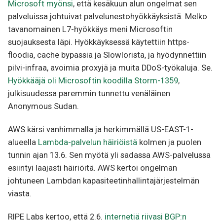
Microsoft myönsi
, että kesäkuun alun ongelmat sen
palveluissa johtuivat palvelunestohyökkäyksistä. Melko
tavanomainen L7-hyökkäys meni Microsoftin
suojauksesta läpi. Hyökkäyksessä käytettiin https-
floodia, cache bypassia ja Slowlorista, ja hyödynnettiin
pilvi-infraa, avoimia proxyjä ja muita DDoS-työkaluja. Se.
Hyökkääjä oli Microsoftin koodilla Storm-1359
,
julkisuudessa paremmin tunnettu venäläinen
Anonymous Sudan.
AWS kärsi vanhimmalla ja herkimmällä US-EAST-1-
alueella
Lambda-palvelun häiriöistä
kolmen ja puolen
tunnin ajan 13.6. Sen myötä yli sadassa AWS-palvelussa
esiintyi laajasti häiriöitä. AWS kertoi ongelman
johtuneen Lambdan kapasiteetinhallintajärjestelmän
viasta.
RIPE Labs kertoo, että 2.6.
internetiä riivasi BGP:n