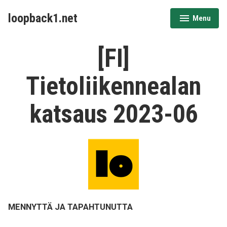
Skip
loopback1.net
Menu
to
expanded
collapsed
content
[FI]
Tietoliikennealan
katsaus 2023-06
MENNYTTÄ JA TAPAHTUNUTTA