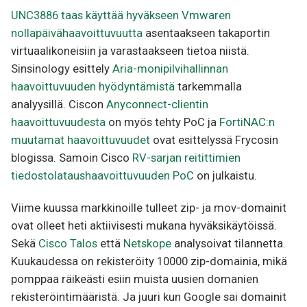
UNC3886 taas käyttää hyväkseen
Vmwaren
nollapäivähaavoittuvuutta
asentaakseen takaportin
virtuaalikoneisiin ja varastaakseen tietoa niistä.
Sinsinology esittely
Aria-monipilvihallinnan
haavoittuvuuden hyödyntämistä
tarkemmalla
analyysillä. Ciscon
Anyconnect-clientin
haavoittuvuudesta
on myös tehty PoC ja
FortiNAC:n
muutamat haavoittuvuudet
ovat esittelyssä Frycosin
blogissa. Samoin Cisco
RV-sarjan reitittimien
tiedostolataushaavoittuvuuden PoC
on julkaistu.
Viime kuussa markkinoille tulleet zip- ja mov-domainit
ovat olleet heti aktiivisesti mukana hyväksikäytöissä.
Sekä
Cisco Talos
että
Netskope
analysoivat tilannetta.
Kuukaudessa on rekisteröity 10000 zip-domainia, mikä
pomppaa räikeästi esiin muista uusien domanien
rekisteröintimääristä. Ja juuri kun Google sai domainit