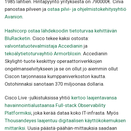
1985 lähtien. Hintapyyntö yrityksestä on 790000€. Cinia
panostaa pilveen ja
ostaa pilvi- ja ohjelmistokehitysyhtiö
Avanion
.
Hashicorp ostaa lähdekoodin tietoturvaa kehittävän
BluRacketin
. Cisco tekee kaksi ostosta:
valvontatuotevalmistaja Accedianin
ja
tekoälytietoturvayhtiö Armorbloxin
. Accedianin
Skylight-tuote keskittyy operaattoriverkkojen
ongelmanselvitykseen ja se on ollut jo aiemmin ollut
Ciscon tarjonnassa kumppaniverkoston kautta.
Ostohinnaksi sanotaan 370 miljoonaa dollaria.
Cisco Live -julkistuksissa yhtiö
kertoo laajentavansa
havainnointialustaansa Full-stack Observability
Platformiksi
, joka kerää dataa koko IT-infrasta. Myös
Thousandeyes laajentuu digitaalisen käyttökokemuksen
mittariksi
. Uusia päästä-päähän-mittauksia saadaan