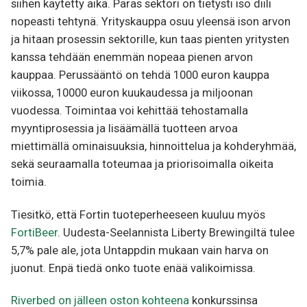
siihen käytetty aika. Paras sektori on tietysti iso diili
nopeasti tehtynä. Yrityskauppa osuu yleensä ison arvon
ja hitaan prosessin sektorille, kun taas pienten yritysten
kanssa tehdään enemmän nopeaa pienen arvon
kauppaa. Perussääntö on tehdä 1000 euron kauppa
viikossa, 10000 euron kuukaudessa ja miljoonan
vuodessa. Toimintaa voi kehittää tehostamalla
myyntiprosessia ja lisäämällä tuotteen arvoa
miettimällä ominaisuuksia, hinnoittelua ja kohderyhmää,
sekä seuraamalla toteumaa ja priorisoimalla oikeita
toimia.
Tiesitkö, että Fortin tuoteperheeseen kuuluu myös
FortiBeer
. Uudesta-Seelannista Liberty Brewingiltä tulee
5,7% pale ale, jota Untappdin mukaan vain harva on
juonut. Enpä tiedä onko tuote enää valikoimissa.
Riverbed on jälleen oston kohteena
konkurssinsa