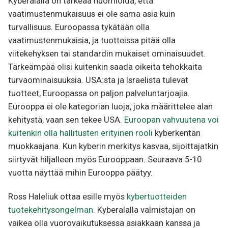
Kyberalalla on tärkeää huomioida, että
vaatimustenmukaisuus ei ole sama asia kuin
turvallisuus. Euroopassa tykätään olla
vaatimustenmukaisia, ja tuotteissa pitää olla
viitekehyksen tai standardin mukaiset ominaisuudet.
Tärkeämpää olisi kuitenkin saada oikeita tehokkaita
turvaominaisuuksia. USA:sta ja Israelista tulevat
tuotteet, Euroopassa on paljon palveluntarjoajia.
Eurooppa ei ole kategorian luoja, joka määrittelee alan
kehitystä, vaan sen tekee USA.
Euroopan vahvuutena voi
kuitenkin olla hallitusten erityinen rooli
kyberkentän
muokkaajana. Kun kyberin merkitys kasvaa, sijoittajatkin
siirtyvät hiljalleen myös Eurooppaan. Seuraava 5-10
vuotta näyttää mihin Eurooppa päätyy.
Ross Haleliuk ottaa esille myös
kybertuotteiden
tuotekehitysongelman
. Kyberalalla valmistajan on
vaikea olla vuorovaikutuksessa asiakkaan kanssa ja