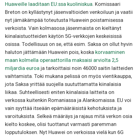
Huaweille laaditaan EU:ssa kuoliniskua
. Komissaari
Breton on kyllästynyt jäsenvaltioiden venkoiluun ja vaatii
nyt jämäkämpää toteutusta Huawein poistamisessa
verkoista. Vain kolmasosa jäsenmaista on kieltänyt
kiinalaistuotteiden käytön 5G-verkkojen keskeisissä
osissa. Todellisuus on se, että esim. Saksa on ollut hyvin
haluton jättämään Huawein pois, koska
korvaaminen
maan kolmella operaattorilla maksaisi arviolta 2,5
miljardia euroa
ja tarkoittaisi noin 46000 saitin laitteiden
vaihtamista. Toki mukana pelissä on myös vientikauppa,
jota Saksa yrittää suojella suututtamatta kiinalaisia
liikaa. Suhteellisesti eniten kiinalaisia laitteita on
verkossa kuitenkin Romaniassa ja Alankomaissa. EU voi
vain syyttää itseään epämääräisistä kehotuksista ja
varoituksista. Selkeä määräys ja rajaus mitä verkon osia
kielto koskee, olisi tuottanut varmasti paremman
lopputuloksen. Nyt Huawei on verkoissa vielä kun 6G