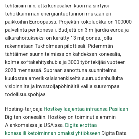
tehtäisiin niin, että konesalien kuorma siirtyisi
tehokkaimman energiantuotannon mukaan eri
paikkoihin Euroopassa. Projektin kokoluokka on 100000
palvelinta per konesali. Budjetti on 3 miljardia euroa ja
alkurahoitukseksi on kerätty 13 miljoonaa, jolla
rakennetaan Tukholmaan pilottisali. Pidemmän
tähtäimen suunnitelmissa on kahdeksan konesalia,
kolme softakehityshubia ja 3000 työntekijää vuoteen
2028 mennessä. Suoraan sanottuna suunnitelma
kuulostaa amerikkalaishenkiseltä suuruudenhullulta
visioinnilta ja investoijapöhinältä vailla suurempaa
todellisuuspohjaa.
Hosting-tarjoaja
Hostkey laajentaa infraansa Pasilaan
Digitan konesaliin. Hostkey on toiminut aiemmin
Alankomaissa ja USA:ssa.
Digita erottaa
konesaliliiketoiminnan omaksi yhtiökseen
Digita Data