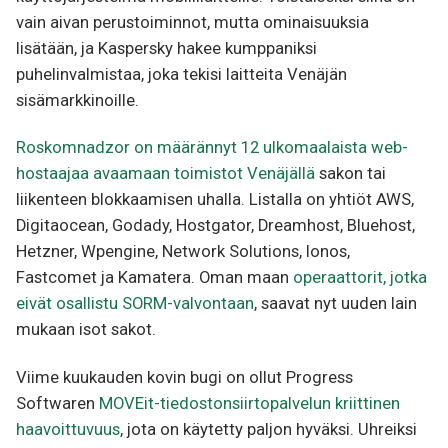
vain aivan perustoiminnot, mutta ominaisuuksia
lisätään, ja Kaspersky hakee kumppaniksi
puhelinvalmistaa, joka tekisi laitteita Venäjän
sisämarkkinoille.
Roskomnadzor on määrännyt 12 ulkomaalaista web-
hostaajaa avaamaan toimistot Venäjällä
sakon tai
liikenteen blokkaamisen uhalla. Listalla on yhtiöt AWS,
Digitaocean, Godady, Hostgator, Dreamhost, Bluehost,
Hetzner, Wpengine, Network Solutions, Ionos,
Fastcomet ja Kamatera. Oman maan
operaattorit, jotka
eivät osallistu SORM-valvontaan
, saavat nyt uuden lain
mukaan isot sakot.
Viime kuukauden kovin bugi on ollut Progress
Softwaren
MOVEit-tiedostonsiirtopalvelun kriittinen
haavoittuvuus
, jota on käytetty paljon hyväksi. Uhreiksi