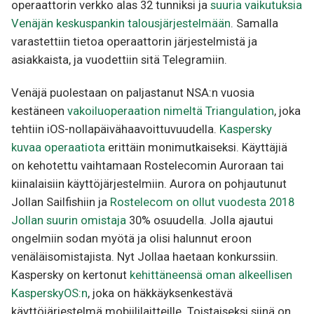
operaattorin verkko alas 32 tunniksi ja
suuria vaikutuksia
Venäjän keskuspankin talousjärjestelmään
. Samalla
varastettiin tietoa operaattorin järjestelmistä ja
asiakkaista, ja vuodettiin sitä Telegramiin.
Venäjä puolestaan on paljastanut NSA:n vuosia
kestäneen
vakoiluoperaation nimeltä Triangulation
, joka
tehtiin iOS-nollapäivähaavoittuvuudella.
Kaspersky
kuvaa operaatiota
erittäin monimutkaiseksi. Käyttäjiä
on kehotettu vaihtamaan Rostelecomin Auroraan tai
kiinalaisiin käyttöjärjestelmiin. Aurora on pohjautunut
Jollan Sailfishiin ja
Rostelecom on ollut vuodesta 2018
Jollan suurin omistaja
30% osuudella. Jolla ajautui
ongelmiin sodan myötä ja olisi halunnut eroon
venäläisomistajista. Nyt Jollaa haetaan konkurssiin.
Kaspersky on kertonut
kehittäneensä oman alkeellisen
KasperskyOS:n
, joka on häkkäyksenkestävä
käyttöjärjestelmä mobiililaitteille. Toistaiseksi siinä on