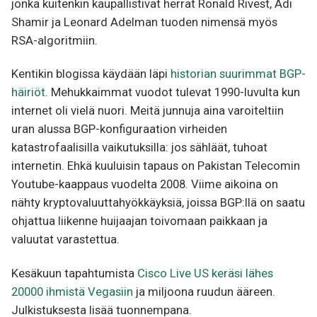
jonka kuitenkin kaupallistivat herrat Ronald Rivest, Adi
Shamir ja Leonard Adelman tuoden nimensä myös
RSA-algoritmiin.
Kentikin blogissa käydään läpi
historian suurimmat BGP-
häiriöt
. Mehukkaimmat vuodot tulevat 1990-luvulta kun
internet oli vielä nuori. Meitä junnuja aina varoiteltiin
uran alussa BGP-konfiguraation virheiden
katastrofaalisilla vaikutuksilla: jos sähläät, tuhoat
internetin. Ehkä kuuluisin tapaus on Pakistan Telecomin
Youtube-kaappaus vuodelta 2008. Viime aikoina on
nähty kryptovaluuttahyökkäyksiä, joissa BGP:llä on saatu
ohjattua liikenne huijaajan toivomaan paikkaan ja
valuutat varastettua.
Kesäkuun tapahtumista
Cisco Live US keräsi lähes
20000 ihmistä Vegasiin
ja miljoona ruudun ääreen.
Julkistuksesta lisää tuonnempana.