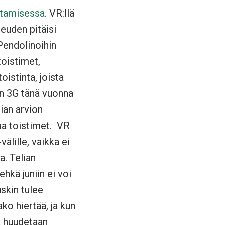
ntamisessa
. VR:llä
euden pitäisi
 Pendolinoihin
oistimet,
istinta, joista
un 3G tänä vuonna
ian arvion
aa toistimet. VR
älille, vaikka ei
a. Telian
hkä juniin ei voi
skin tulee
ko hiertää, ja kun
ua huudetaan