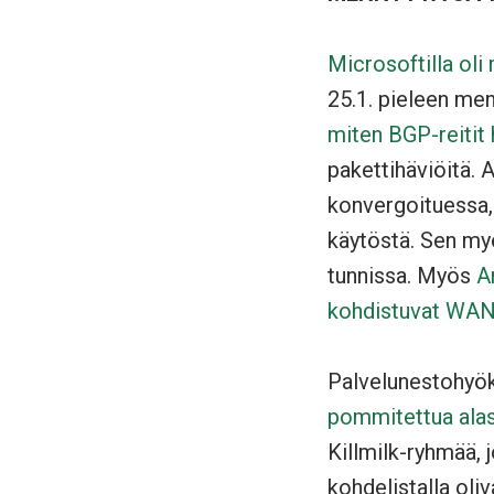
Microsoftilla oli
25.1. pieleen me
miten BGP-reitit 
pakettihäviöitä. 
konvergoituessa,
käytöstä. Sen myöt
tunnissa. Myös
A
kohdistuvat WA
Palvelunestohyök
pommitettua ala
Killmilk-ryhmää, 
kohdelistalla oli