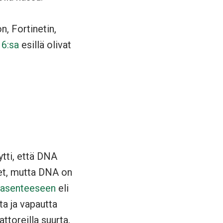
n, Fortinetin,
6:sa
esillä olivat
ytti, että DNA
det, mutta DNA on
 asenteeseen
eli
ta ja vapautta
ttoreilla suurta,