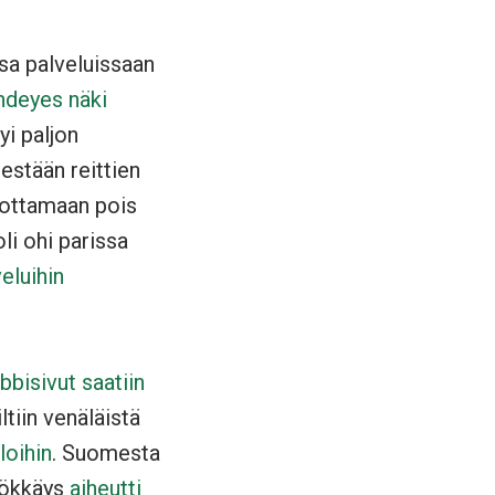
sa palveluissaan
deyes näki
yi paljon
estään reittien
 ottamaan pois
li ohi parissa
eluihin
bisivut saatiin
iltiin venäläistä
loihin
. Suomesta
hyökkäys
aiheutti