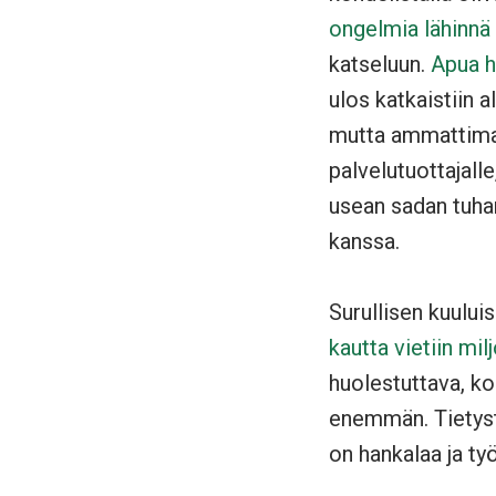
ongelmia lähinnä
katseluun.
Apua h
ulos katkaistiin 
mutta ammattimain
palvelutuottajall
usean sadan tuhan
kanssa.
Surullisen kuulu
kautta vietiin mi
huolestuttava, ko
enemmän. Tietysti
on hankalaa ja työ