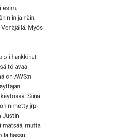
ä esim.
 niin ja näin.
Venäjällä. Myös
u oli hankkinut
isältö avaa
lmä on AWS:n
äyttäjän
käytössä. Siinä
on nimetty jrp-
 Justin
ei mätsää, mutta
lla hassu.