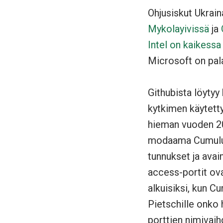
Ohjusiskut Ukrain
Mykolayivissä
ja
Intel on kaikessa 
Microsoft on pal
Githubista löyty
kytkimen käytetty
hieman vuoden 20
modaama Cumulus 
tunnukset ja ava
access-portit ova
alkuisiksi, kun 
Pietschille onko 
porttien nimivaih