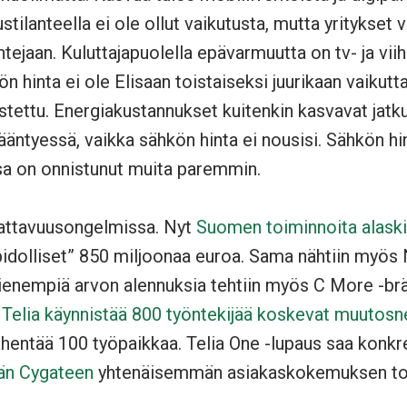
stilanteella ei ole ollut vaikutusta, mutta yritykset 
intejaan. Kuluttajapuolella epävarmuutta on tv- ja vi
n hinta ei ole Elisaan toistaiseksi juurikaan vaikutt
nostettu. Energiakustannukset kuitenkin kasvavat jatk
isääntyessä, vaikka sähkön hinta ei nousisi. Sähkön h
sa on onnistunut muita paremmin.
nattavuusongelmissa. Nyt
Suomen toiminnoita alaski
npidolliset” 850 miljoonaa euroa. Sama nähtiin myös
ienempiä arvon alennuksia tehtiin myös C More -brä
.
Telia käynnistää 800 työntekijää koskevat muutosn
ähentää 100 työpaikkaa. Telia One -lupaus saa konkr
än Cygateen
yhtenäisemmän asiakaskokemuksen to