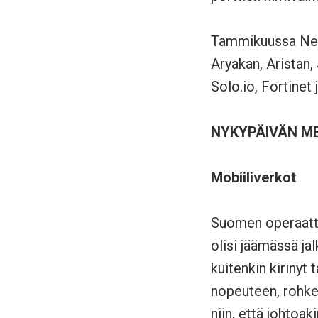
Tammikuussa Net
Aryakan, Aristan,
Solo.io, Fortinet
NYKYPÄIVÄN M
Mobiiliverkot
Suomen operaattor
olisi jäämässä ja
kuitenkin kirinyt 
nopeuteen, rohkeu
niin, että johtoa