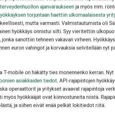
 terveydenhuollon ajanvaraukseen
ja myös mm. rönt
yökkäyksen torjuntaan haettiin ulkomaalaisesta yrit
alkeellisesti, mutta varmasti. Valmistautumista oli Sä
en hyökkäys onnistui silti. Syy vieritettiin ulkopuol
e, jonka sanottiin tehneen vakavan virheen. Hyökkäys
nen euron vahingot ja korvauksia selvitellään nyt p
isa T-mobile on häkätty ties monennenko kerran. Nyt
ljoonien asiakkaiden tiedot
. API-rajapintojen hyökkä
ska operaattorit ja yritykset avaavat rajapintoja ver
 myös hyökkääjät ovat kiinnostuneita niistä. Rajapi
lästä, ja siihen eivät enää pelkät lokitiedot riitä.