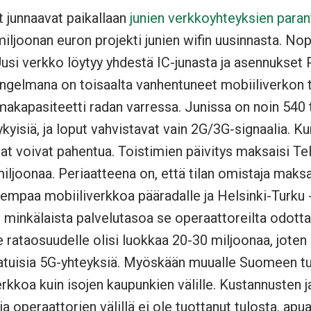
t junnaavat paikallaan
junien verkkoyhteyksien para
ljoonan euron projekti junien wifin uusinnasta. Nop
 Uusi verkko löytyy yhdestä IC-junasta ja asennukset
Ongelmana on toisaalta vanhentuneet mobiiliverkon t
makapasiteetti radan varressa. Junissa on noin 540 to
kyisiä, ja loput vahvistavat vain 2G/3G-signaalia. K
at voivat pahentua. Toistimien päivitys maksaisi Tel
iljoonaa. Periaatteena on, että tilan omistaja maks
empaa mobiiliverkkoa pääradalle ja Helsinki-Turku -v
 minkälaista palvelutasoa se operaattoreilta odotta
e rataosuudelle olisi luokkaa 20-30 miljoonaa, joten e
atuisia 5G-yhteyksiä. Myöskään muualle Suomeen tu
kkoa kuin isojen kaupunkien välille. Kustannusten ja
ja operaattorien välillä ei ole tuottanut tulosta, ap