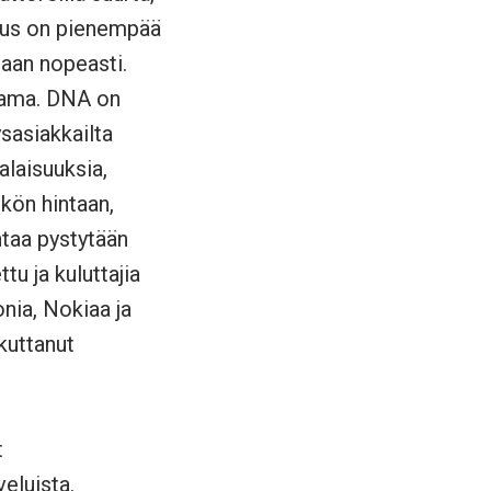
vuus on pienempää
taan nopeasti.
 sama. DNA on
ysasiakkailta
alaisuuksia,
kön hintaan,
ntaa pystytään
tu ja kuluttajia
nia, Nokiaa ja
kuttanut
t
veluista.