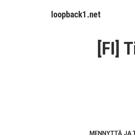
Skip
loopback1.net
to
content
[FI] 
MENNYTTÄ JA 