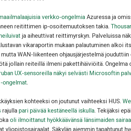
 maailmalaajuisia verkko-ongelmia
Azuressa ja omis
nneen reitittimen ip-osoitemuutoksen takia.
Thousan
heiluivat
ja aiheuttivat reittimyrskyn. Palveluissa näk
Alustavan vikaraportin mukaan palautuminen alkoi its
 mutta WAN-liikenteen ohjausjärjestelmä jouduttiin
ä jollain reiteillä ilmeni pakettihäiviöitä. Ongelma o
ruban UX-sensoreilla näkyi selvästi Microsoftin palv
N-ongelmat
.
käyksien kohteeksi on joutunut vaihteeksi HUS.
Web
s
rajulla
pari päivää kestäneellä iskulla
. Tekijäksi epä
joka
oli ilmoittanut hyökkäävänsä länsimaiden sairaa
vat yliopistosairaalat. Säkylän aiemmin tapahtunut 