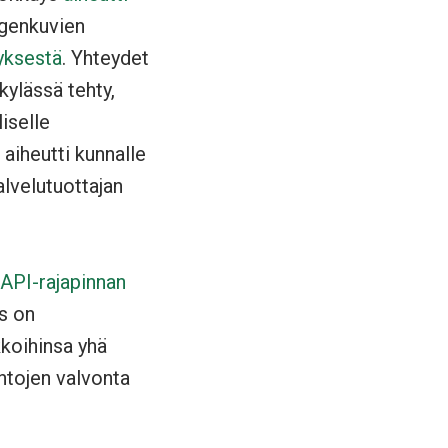
genkuvien
yksestä
. Yhteydet
kylässä tehty,
iselle
 aiheutti kunnalle
alvelutuottajan
API-rajapinnan
ys on
kkoihinsa yhä
ntojen valvonta