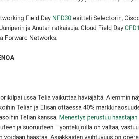
working Field Day
NFD30
esitteli Selectorin, Cisco
 Juniperin ja Anutan ratkaisuja. Cloud Field Day
CFD1
 ja Forward Networks.
ENOA
ikilpailussa Telia vaikuttaa häviäjältä. Aiemmin nä
lkoihin Telian ja Elisan ottaessa 40% markkinaosuu
tasoihin Telian kanssa.
Menestys perustuu haastajan
teen ja suoruuteen. Työntekijöillä on valtaa, vastuu
kin voidaan haastaa. Asiakkaiden vaihtuvuus on operaa