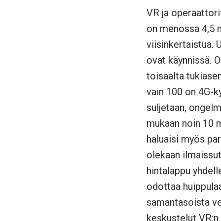
VR ja operaattori
on menossa 4,5 mi
viisinkertaistua.
ovat käynnissä. 
toisaalta tukiase
vain 100 on 4G-ky
suljetaan, ongelm
mukaan noin 10 m
haluaisi myös par
olekaan ilmaissut
hintalappu yhdell
odottaa huippula
samantasoista ver
keskustelut VR:n 