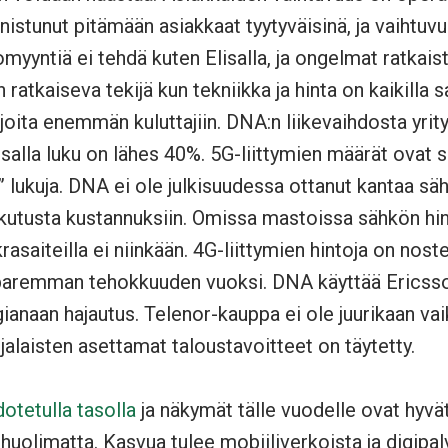
istunut pitämään asiakkaat tyytyväisinä, ja vaihtu
omyyntiä ei tehdä kuten Elisalla, ja ongelmat ratkais
 ratkaiseva tekijä kun tekniikka ja hinta on kaikilla
ijoita enemmän kuluttajiin. DNA:n liikevaihdosta yrit
isalla luku on lähes 40%. 5G-liittymien määrät ovat s
 lukuja. DNA ei ole julkisuudessa ottanut kantaa säh
ikutusta kustannuksiin. Omissa mastoissa sähkön hi
saiteilla ei niinkään. 4G-liittymien hintoja on nostet
paremman tehokkuuden vuoksi. DNA käyttää Ericsso
ianaan hajautus. Telenor-kauppa ei ole juurikaan vai
laisten asettamat taloustavoitteet on täytetty.
dotetulla tasolla
ja näkymät tälle vuodelle ovat hyvä
 huolimatta. Kasvua tulee mobiiliverkoista ja digipal