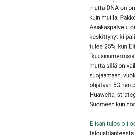
mutta DNA on onn
kuin muilla. Pakk
Asiakaspalvelu on
keskittynyt kilpal
tulee 25%, kun El
“kuusinumeroisia”
mutta sillä on va
suojaamaan, vuokra
ohjataan 5G:hen 
Huaweita, strateg
Suomeen kun norja
Elisan tulos oli o
taloustilanteesta