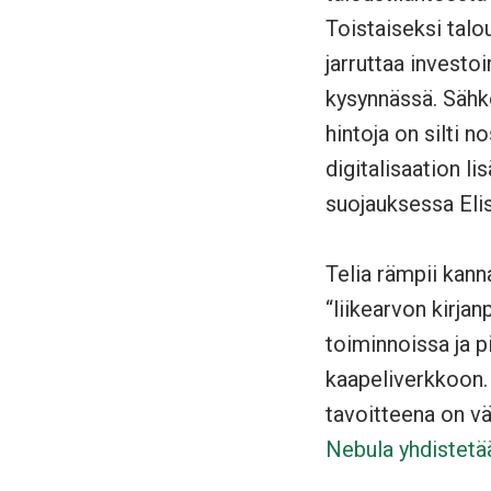
Toistaiseksi talou
jarruttaa investo
kysynnässä. Sähkö
hintoja on silti 
digitalisaation l
suojauksessa Eli
Telia rämpii kan
“liikearvon kirja
toiminnoissa ja p
kaapeliverkkoon
tavoitteena on v
Nebula yhdistetä