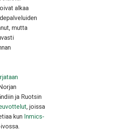
voivat alkaa
ihdepalveluiden
anut, mutta
uvasti
innan
rjataan
 Norjan
ndiin ja Ruotsin
euvottelut
, joissa
etiaa kun
Inmics-
ivossa.