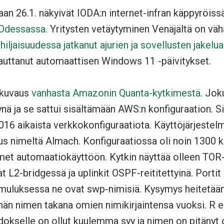
aan 26.1. näkyivät IODA:n internet-infran käppyröiss
Odessassa
. Yritysten vetäytyminen Venäjältä on vähän
hiljaisuudessa jatkanut ajurien ja sovellusten jakelua
auttanut automaattisen Windows 11 -päivitykset.
y kuvaus
vanhasta Amazonin Quanta-kytkimestä
. Jok
nä ja se sattui sisältämään AWS:n konfiguraation. S
16 aikaista verkkokonfiguraatiota. Käyttöjärjeste
nimeltä Almach. Konfiguraatiossa oli noin 1300 k
imet automaatiokäyttöön. Kytkin näyttää olleen TOR-
t L2-bridgessä ja uplinkit OSPF-reititettyinä. Portit 
Cumuluksessa ne ovat swp-nimisiä. Kysymys heitetään
hän nimen takana omien nimikirjaintensa vuoksi. R 
dokselle on ollut kuulemma syy ja nimen on pitänyt o