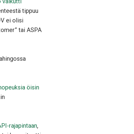
 vaikutti
enteestä tippuu
 ei olisi
stomer” tai ASPA
vahingossa
 nopeuksia öisin
in
API-rajapintaan
,