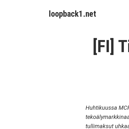
Skip
loopback1.net
to
content
[FI] 
Huhtikuussa MCP 
tekoälymarkkinaa 
tullimaksut uhka