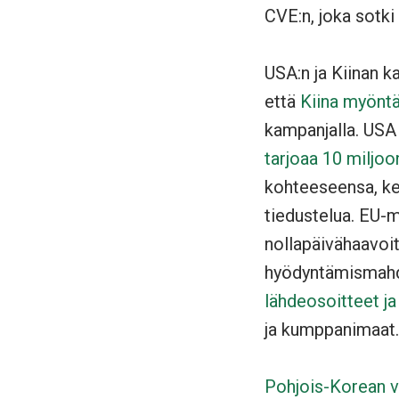
CVE:n, joka sotki
USA:n ja Kiinan k
että
Kiina myöntä
kampanjalla. US
tarjoaa 10 miljoo
kohteeseensa, k
tiedustelua. EU-m
nollapäivähaavoit
hyödyntämismahd
lähdeosoitteet ja
ja kumppanimaat.
Pohjois-Korean va