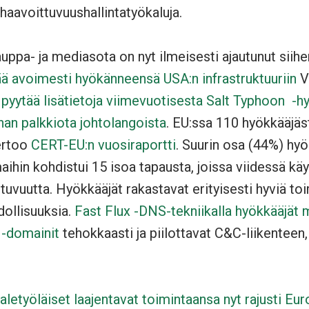
 haavoittuvuushallintatyökaluja.
auppa- ja mediasota on nyt ilmeisesti ajautunut siih
ä avoimesti hyökänneensä USA:n infrastruktuuriin
V
A
pyytää lisätietoja viimevuotisesta Salt Typhoon -
nan palkkiota johtolangoista
. EU:ssa 110 hyökkääjäs
ertoo
CERT-EU:n vuosiraportti
. Suurin osa (44%) hyö
aihin kohdistui 15 isoa tapausta, joissa viidessä käy
tuvuutta. Hyökkääjät rakastavat erityisesti hyviä to
ollisuuksia.
Fast Flux -DNS-tekniikalla hyökkääjät 
 -domainit
tehokkaasti ja piilottavat C&C-liikenteen
letyöläiset laajentavat toimintaansa nyt rajusti Eu