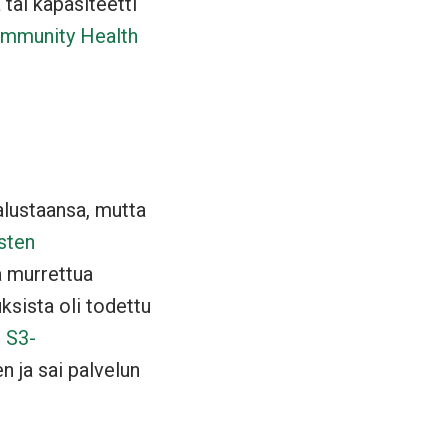
 tai kapasiteetti
ommunity Health
alustaansa, mutta
usten
a murrettua
ksista oli todettu
 S3-
n ja sai palvelun