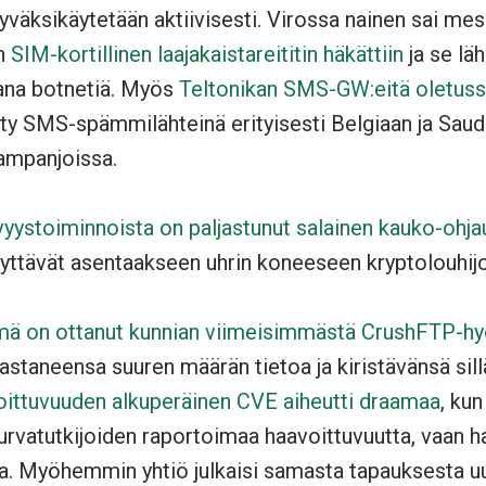
yväksikäytetään aktiivisesti. Virossa nainen sai me
un
SIM-kortillinen laajakaistareititin häkättiin
ja se läh
sana botnetiä. Myös
Teltonikan SMS-GW:eitä oletuss
tty SMS-spämmilähteinä erityisesti Belgiaan ja Saud
ampanjoissa.
yystoiminnoista on paljastunut salainen kauko-ohj
yttävät asentaakseen uhrin koneeseen kryptolouhijo
yhmä on ottanut kunnian viimeisimmästä CrushFTP-h
taneensa suuren määrän tietoa ja kiristävänsä sillä
ittuvuuden alkuperäinen CVE aiheutti draamaa
, kun
urvatutkijoiden raportoimaa haavoittuvuutta, vaan ha
a. Myöhemmin yhtiö julkaisi samasta tapauksesta 