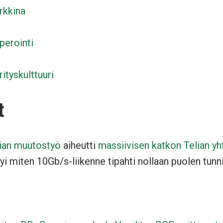
rkkina
perointi
ityskulttuuri
t
ian muutostyö
aiheutti
massiivisen katkon Telian yh
yi miten 10Gb/s-liikenne tipahti nollaan puolen tunni