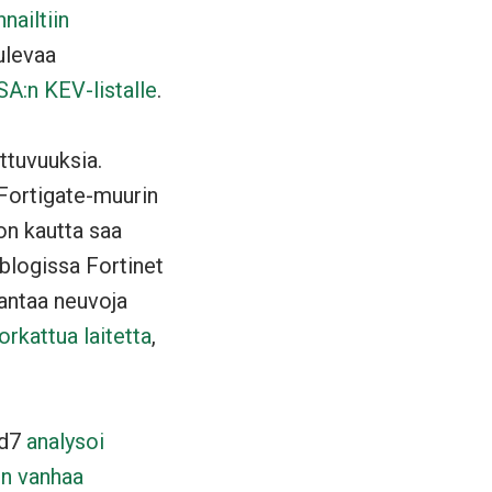
nailtiin
ulevaa
SA:n KEV-listalle
.
ttuvuuksia.
 Fortigate-muurin
on kautta saa
 blogissa Fortinet
 antaa neuvoja
orkattua laitetta
,
id7
analysoi
en vanhaa