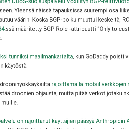
iten DDoS-suojauspalvelu Voxilityn BGP-reittivuoto
eseen. Yleensä näissä tapauksissa suurempi osa liik
jautuu väärin. Koska BGP-polku muuttui keskeltä, ROV
34
:ssä määritetty BGP Role -attribuutti ”Only to cu
ut.
ksi tunniksi maailmankartalta
, kun GoDaddy poisti 
n käytöstä.
 droonihyökkäyksiltä
rajoittamalla mobiiliverkkojen
estää droonien ohjausta, mutta pitää verkot jotakuink
 muille.
velu on rajoittanut käyttäjien pääsyä Anthropicin 