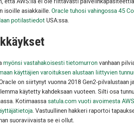
n, että AWS:llä ei ole riittävästi palvelinkapasiteettia
n isoille asiakkaille.
Oracle tuhosi vahingossa 45 C
aan potilastiedot
USA:ssa.
kkäykset
ta
myönsi vastahakoisesti tietomurron
vanhaan pilvi
maan käyttäjien varoituksen alustaan liittyvien tunn
 Oracle on siirtynyt vuonna 2018 Gen2-pilvalustaan j
ulemma käytetty kahdeksaan vuoteen. Silti osa tunnu
massa. Kotimaassa
satula.com vuoti avoimesta AWS
äyttäjätietoja
. Vastuullinen hakkeri raportoi tapaukse
ihan suoraviivaista se ei ollut.