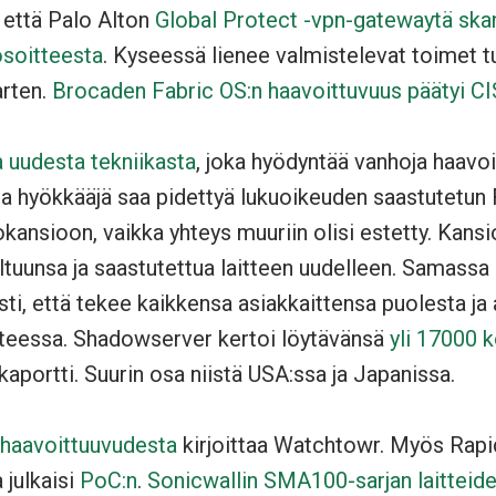
 että Palo Alton
Global Protect -vpn-gatewaytä skan
osoitteesta
. Kyseessä lienee valmistelevat toimet t
arten.
Brocaden Fabric OS:n haavoittuvuus päätyi CI
a uudesta tekniikasta
, joka hyödyntää vanhoja haavoi
la hyökkääjä saa pidettyä lukuoikeuden saastutetun
okansioon, vaikka yhteys muuriin olisi estetty. Kansi
ltuunsa ja saastutettua laitteen uudelleen. Samassa
ti, että tekee kaikkensa asiakkaittensa puolesta ja
anteessa. Shadowserver kertoi löytävänsä
yli 17000 k
kaportti. Suurin osa niistä USA:ssa ja Japanissa.
vähaavoittuuvudesta
kirjoittaa Watchtowr. Myös Rap
 julkaisi
PoC:n
.
Sonicwallin SMA100-sarjan laitteid