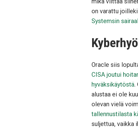
mikä viittaa siihe
on varattu joilleki
Systemsin sairaal
Kyberhyö
Oracle siis lopul
CISA joutui hoita
hyväksikäytöstä
.
alustaa ei ole ku
olevan vielä voi
tallennustilasta k
suljettua, vaikka 