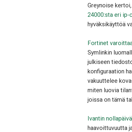
Greynoise kertoi,
24000:sta eri ip-
hyväksikäyttöä v
Fortinet varoitta
Symlinkin luomal
julkiseen tiedost
konfiguraation ha
vakuuttelee kovas
miten luovia til
joissa on tämä ta
Ivantin nollapäi
haavoittuvuutta ja