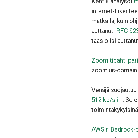
Kentik analysoi
m
internet-liikente
matkalla, kuin oh
auttanut.
RFC 92
taas olisi auttan
Zoom tipahti pari
zoom.us-domaini
Venäjä suojautuu
512 kb/s:iin
. Se 
toimintakykyisinä
AWS:n Bedrock-pal