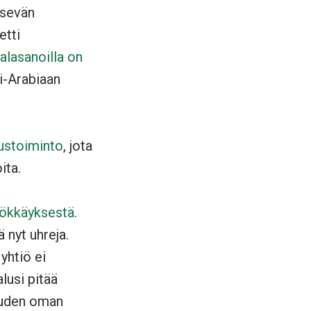
ssevän
etti
alasanoilla on
i-Arabiaan
austoiminto
, jota
ita.
yökkäyksestä
.
 nyt uhreja.
 yhtiö ei
lusi pitää
uuden oman