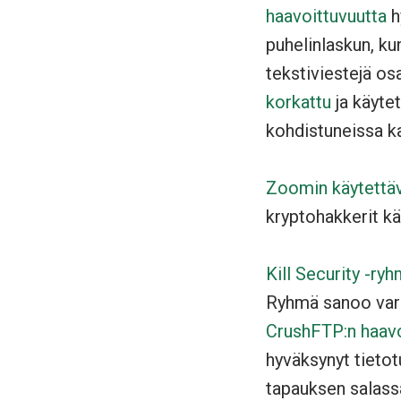
haavoittuvuutta
h
puhelinlaskun, k
tekstiviestejä o
korkattu
ja käyte
kohdistuneissa k
Zoomin käytettäv
kryptohakkerit kä
Kill Security -r
Ryhmä sanoo varas
CrushFTP:n haavo
hyväksynyt tietot
tapauksen salass