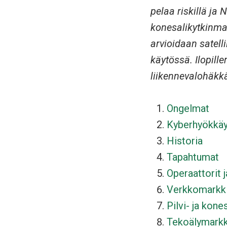
pelaa riskillä ja
konesalikytkinma
arvioidaan satell
käytössä. Ilopill
liikennevalohäkk
Ongelmat
Kyberhyökkä
Historia
Tapahtumat
Operaattorit j
Verkkomarkk
Pilvi- ja kone
Tekoälymarkk