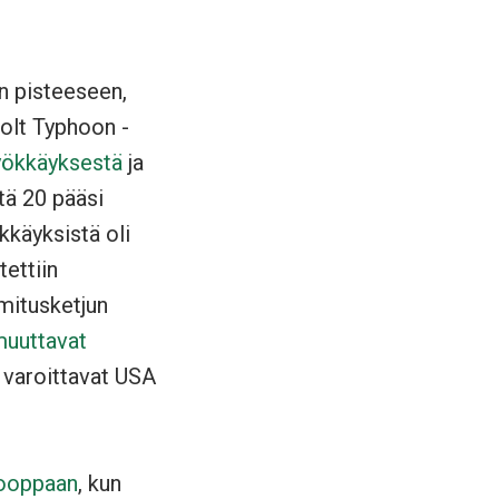
en pisteeseen,
olt Typhoon -
hyökkäyksestä
ja
tä 20 pääsi
kkäyksistä oli
tettiin
imitusketjun
muuttavat
, varoittavat USA
rooppaan
, kun