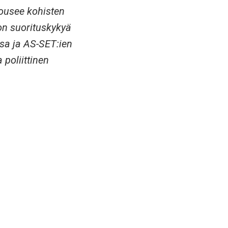
 nousee kohisten
on suorituskykyä
ssa ja AS-SET:ien
 poliittinen