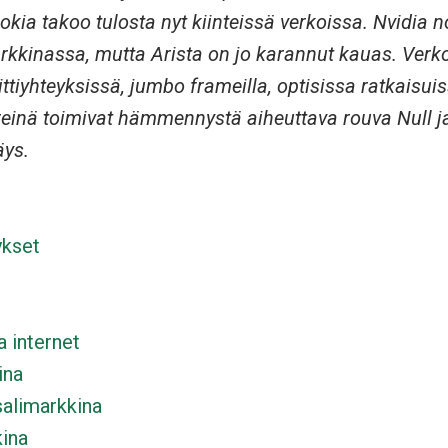
 Nokia takoo tulosta nyt kiinteissä verkoissa. Nvidia
rkkinassa, mutta Arista on jo karannut kauas. Verk
iittiyhteyksissä, jumbo frameilla, optisissa ratkaisui
ereinä toimivat hämmennystä aiheuttava rouva Null ja
äys.
ykset
a internet
ina
salimarkkina
ina