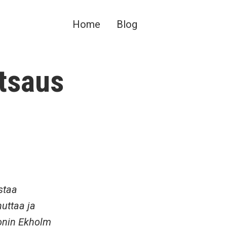
Home
Blog
atsaus
staa
uttaa ja
sonin Ekholm