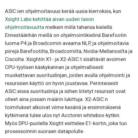
ASIC:ien ohjelmoitavuus kerää uusia kierroksia, kun
Xsight Labs kehittää aivan uuden tason
ohjelmoitavuutta
melkein millä tahansa kielellä.
Ennestäänhän meillä on ohjelmointikielinä Barefootin
luoma P4 ja Broadcomin avaama NLP, ja ohjelmoitavia
piirejä Barefootilta, Broadcomilta, Nvidia-Mellanoxilta ja
Ciscolta. Xsightin X1- ja X2-ASIC:t sisältävät avoimen
CPU-tyylisen käskykannan ja ohjelmallisesti
muokattavan suorituslinjan, joiden avulla ohjelmointi ja
resurssien käyttö on hyvin joustavaa. Perinteisesti
ASIC:eissa suorituslinja ja siihen liitetyt resurssit ovat
olleet aina jossain määrin lukittuja. X2-ASIC:n
toimitukset alkoivat viime kesänä ja ensimmäisenä
kytkimenä tulee ulos nyt Acctonin whitebox-kytkin.
Myös DPU-puolella Xsight esittelee E1-kortin, joka tuo
prosessoinnin suoraan datapolulle.