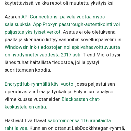
käytettävissä, vaikka repot oli muutettu yksityisiksi.
Azuren
API Connections -palvelu vuotaa myös
salaisuuksia
.
App Proxyn passtrough-autentikointi voi
paljastaa yksityiset verkot
. Asetus ei ole oletuksena
päällä ja skenaario liittyy vanhoihin sovelluspalvelimiin.
Windowsin lnk-tiedostojen nollapäivähaavoittuvuutta
on hyödynnetty vuodesta 2017 asti
. Trend Micro löysi
lähes tuhat haitallista tiedostoa, joilla pystyi
suorittamaan koodia.
EncryptHub-ryhmällä kävi vuoto
, jossa paljastui sen
operatiivista infraa ja työkaluja. Eclypsium analysoi
viime kuussa vuotaneiden
Blackbastan chat-
keskustelujen antia
.
Haktivistit väittävät
sabotoineensa 116 iranilaista
rahtilaivaa
. Kunnian on ottanut LabDookkhtegan-ryhmä,