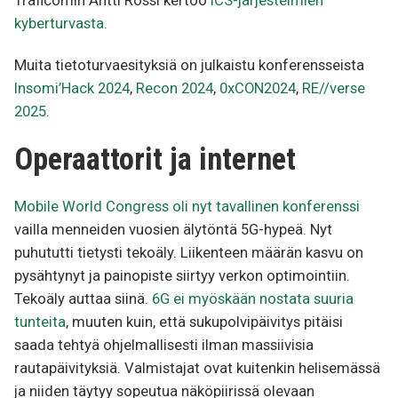
Traficomin Antti Rössi kertoo
ICS-järjestelmien
kyberturvasta
.
Muita tietoturvaesityksiä on julkaistu konferensseista
Insomi’Hack 2024
,
Recon 2024
,
0xCON2024
,
RE//verse
2025
.
Operaattorit ja internet
Mobile World Congress oli nyt tavallinen konferenssi
vailla menneiden vuosien älytöntä 5G-hypeä. Nyt
puhututti tietysti tekoäly. Liikenteen määrän kasvu on
pysähtynyt ja painopiste siirtyy verkon optimointiin.
Tekoäly auttaa siinä.
6G ei myöskään nostata suuria
tunteita
, muuten kuin, että sukupolvipäivitys pitäisi
saada tehtyä ohjelmallisesti ilman massiivisia
rautapäivityksiä. Valmistajat ovat kuitenkin helisemässä
ja niiden täytyy sopeutua näköpiirissä olevaan