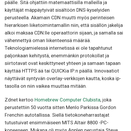
päälle. Sitä ohjattiin matemaattisilla malleilla ja
käyttäjät mäppäytyivät sisältöön DNS-kyselyiden
perusteella. Akamain CDN muutti myös perinteisen
hierarkisen liiketoimintamallin niin, että sisällön jakelija
alkoi maksaa CDN:lle operaattorin sijaan, ja samalla sai
vähennettyä oman liikenteensä määrää.
Teknologiamielessä internetissä ei ole tapahtunut
paljonkaan kehitystä, enemmänkin protokollat ja
siirtotavat ovat keskittyneet yhteen ja samaan tapaan
käyttää HTTPS:ää tai QUICKia IP:n päällä. Innovaatiot
näyttävät syntyvän overlay-verkkojen kautta, koska ip-
tasolla on niin vaikea muuttaa mitään.
Zdnet kertoo
Homebrew Computer Clubista
, joka
perustettiin 50 vuotta sitten Menlo Parkissa Gordon
Frenchin autotallissa. Siellä tietokoneharrastajat
tutustuivat ensimmäiseen MITS Altair 8800 -PC-
koneeseen. Mukana oli myös Applen perustaja Steve