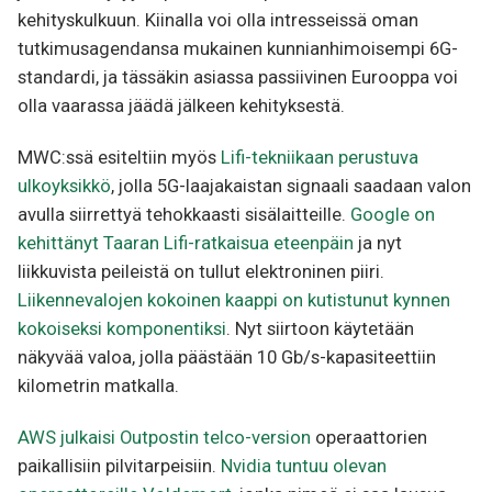
kehityskulkuun. Kiinalla voi olla intresseissä oman
tutkimusagendansa mukainen kunnianhimoisempi 6G-
standardi, ja tässäkin asiassa passiivinen Eurooppa voi
olla vaarassa jäädä jälkeen kehityksestä.
MWC:ssä esiteltiin myös
Lifi-tekniikaan perustuva
ulkoyksikkö
, jolla 5G-laajakaistan signaali saadaan valon
avulla siirrettyä tehokkaasti sisälaitteille.
Google on
kehittänyt Taaran Lifi-ratkaisua eteenpäin
ja nyt
liikkuvista peileistä on tullut elektroninen piiri.
Liikennevalojen kokoinen kaappi on kutistunut kynnen
kokoiseksi komponentiksi
. Nyt siirtoon käytetään
näkyvää valoa, jolla päästään 10 Gb/s-kapasiteettiin
kilometrin matkalla.
AWS julkaisi Outpostin telco-version
operaattorien
paikallisiin pilvitarpeisiin.
Nvidia tuntuu olevan