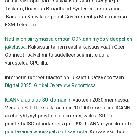
on nyt viisi operaattoriasiakasta Naurun Cenpac ja
Telikom, Ruandan Broadband Systems Corporation,
Kanadan Kativik Regional Government ja Micronesian
FSM Telecom.
Netflix on siirtymässä omaan CDN:ään myös videopelien
jakelussa
. Kaksisuuntainen reaaliaikaisuus vaatii Open
Connect -palvelimilta uudelleensuunnittelua ja
varustelua GPU:illa.
Internetin tuoreet tilastot on julkaistu DataReportalin
Digital 2025: Global Overview Reportissa
.
ICANN ajaa alas SU-domainin
vuoteen 2030 mennessä.
Venäjän SU-TLD:n alla on noin 100000 domainia. ICANN
ei ole ryhtynyt poistoihin aiemmin, vaikka SU on
poistettu ISO-standardista jo 1992. ICANN myös ilmoitti
poistavansa whois-palvelut käytöstä
. Korvaajaksi tulee