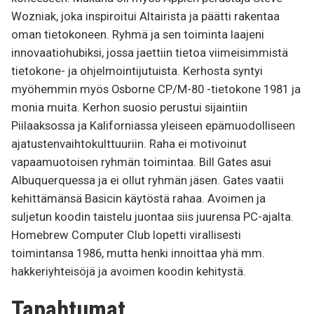
Wozniak, joka inspiroitui Altairista ja päätti rakentaa
oman tietokoneen. Ryhmä ja sen toiminta laajeni
innovaatiohubiksi, jossa jaettiin tietoa viimeisimmistä
tietokone- ja ohjelmointijutuista. Kerhosta syntyi
myöhemmin myös Osborne CP/M-80 -tietokone 1981 ja
monia muita. Kerhon suosio perustui sijaintiin
Piilaaksossa ja Kaliforniassa yleiseen epämuodolliseen
ajatustenvaihtokulttuuriin. Raha ei motivoinut
vapaamuotoisen ryhmän toimintaa. Bill Gates asui
Albuquerquessa ja ei ollut ryhmän jäsen. Gates vaatii
kehittämänsä Basicin käytöstä rahaa. Avoimen ja
suljetun koodin taistelu juontaa siis juurensa PC-ajalta.
Homebrew Computer Club lopetti virallisesti
toimintansa 1986, mutta henki innoittaa yhä mm.
hakkeriyhteisöjä ja avoimen koodin kehitystä.
Tapahtumat