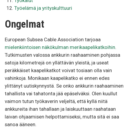
Työkalut
Työelämä ja yrityskulttuuri
Ongelmat
European Subsea Cable Association tarjoaa
mielenkiintoisen näkökulman merikaapelikatkoihin
.
Tutkimusten valossa ankkurin raahaaminen pohjassa
satoja kilometrejä on yllättävän yleistä, ja useat
peräkkäiset kaapelikatkot voivat tosiaan olla vain
vahinkoja. Monikaan kaapelikatko ei ennen edes
ylittänyt uutiskynnystä. Se onko ankkurin raahaaminen
tahallista vai tahatonta jää epäselväksi. Olen kuullut
vaimon tutun työkaverin veljeltä, että kyllä niitä
ankkureita ihan tahallaan ja laiskuuttaan raahataan
laivan ohjaamisen helpottamiseksi, mutta sitä ei saa
sanoa ääneen.