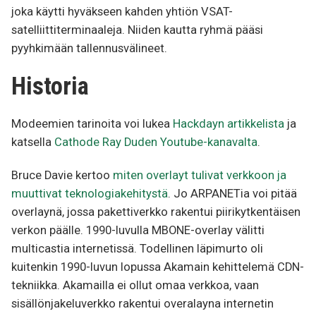
joka käytti hyväkseen kahden yhtiön VSAT-
satelliittiterminaaleja. Niiden kautta ryhmä pääsi
pyyhkimään tallennusvälineet.
Historia
Modeemien tarinoita voi lukea
Hackdayn artikkelista
ja
katsella
Cathode Ray Duden Youtube-kanavalta
.
Bruce Davie kertoo
miten overlayt tulivat verkkoon ja
muuttivat teknologiakehitystä
. Jo ARPANETia voi pitää
overlaynä, jossa pakettiverkko rakentui piirikytkentäisen
verkon päälle. 1990-luvulla MBONE-overlay välitti
multicastia internetissä. Todellinen läpimurto oli
kuitenkin 1990-luvun lopussa Akamain kehittelemä CDN-
tekniikka. Akamailla ei ollut omaa verkkoa, vaan
sisällönjakeluverkko rakentui overalayna internetin