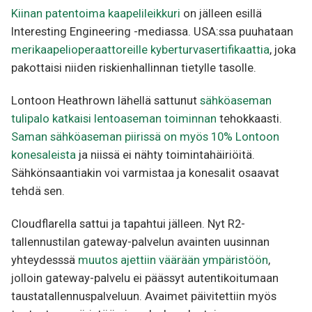
Kiinan patentoima kaapelileikkuri
on jälleen esillä
Interesting Engineering -mediassa. USA:ssa puuhataan
merikaapelioperaattoreille kyberturvasertifikaattia
, joka
pakottaisi niiden riskienhallinnan tietylle tasolle.
Lontoon Heathrown lähellä sattunut
sähköaseman
tulipalo katkaisi lentoaseman toiminnan
tehokkaasti.
Saman sähköaseman piirissä on myös 10% Lontoon
konesaleista
ja niissä ei nähty toimintahäiriöitä.
Sähkönsaantiakin voi varmistaa ja konesalit osaavat
tehdä sen.
Cloudflarella sattui ja tapahtui jälleen. Nyt R2-
tallennustilan gateway-palvelun avainten uusinnan
yhteydesssä
muutos ajettiin väärään ympäristöön
,
jolloin gateway-palvelu ei päässyt autentikoitumaan
taustatallennuspalveluun. Avaimet päivitettiin myös