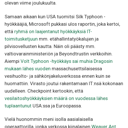
olevan viime joulukuulta.
Samaan aikaan kun USA tuomitsi Silk Typhoon -
hyökkääjiä, Microsoft pukkasi ulos raportin, joka kertoi,
että
ryhmä on laajentanut hyökkäyksiä IT-
toimitusketjuun
mm. etähallintatyökalujen ja
pilvisovellusten kautta. Näin oli päästy mm.
valtiovarainministeriön ja Beyondtrustin verkkoihin.
Aiempi
Volt Typhoon -hyökkäys sai muhia Dragosin
mukaan lähes vuoden
massachusettsilaisessa
vesihuolto- ja sähkönjakeluverkossa ennen kuin se
huomattiin. Virasto joutui rakentamaan IT:nsä kokonaan
uudelleen. Checkpoint kertookin, että
vesilaitoshyökkäyksien määrä on vuodessa lähes
tuplaantunut
USA:ssa ja Euroopassa.
Vielä huonommin meni isolla aasialaisella
operaattorilla, jonka verkossa kiinalainen
Weaver Ant