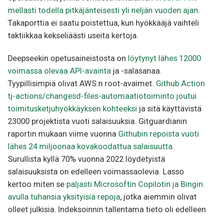
mellasti todella pitkäjänteisesti yli neljän vuoden ajan
.
Takaporttia ei saatu poistettua, kun hyökkääjä vaihteli
taktiikkaa kekseliäästi useita kertoja.
Deepseekin opetusaineistosta on
löytynyt lähes 12000
voimassa olevaa API-avainta
ja -salasanaa.
Tyypillisimpiä olivat AWS:n root-avaimet.
Github Action
tj-actions/changesd-files-automaatiotoiminto joutui
toimitusketjuhyökkäyksen kohteeksi
ja sitä käyttävistä
23000 projektista vuoti salaisuuksia. Gitguardianin
raportin mukaan viime vuonna
Githubin repoista vuoti
lähes 24 miljoonaa kovakoodattua salaisuutta
.
Surullista kyllä 70% vuonna 2022 löydetyistä
salaisuuksista on edelleen voimassaolevia. Lasso
kertoo miten se
paljasti Microsoftin Copilotin ja Bingin
avulla tuhansia yksityisiä repoja
, jotka aiemmin olivat
olleet julkisia. Indeksoinnin tallentama tieto oli edelleen