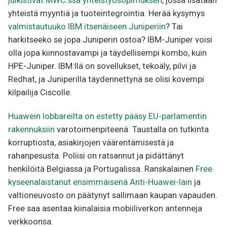
julkistivat MWC:ssä yhteistyösopimuksen
, jossa lisätään
yhteistä myyntiä ja tuoteintegrointia. Herää kysymys
valmistautuuko IBM itsenäiseen Juniperiin
? Tai
harkitseeko se jopa Juniperin ostoa? IBM-Juniper voisi
olla jopa kiinnostavampi ja täydellisempi kombo, kuin
HPE-Juniper. IBM:llä on sovellukset, tekoäly, pilvi ja
Redhat, ja Juniperilla täydennettynä se olisi kovempi
kilpailija Ciscolle.
Huawein lobbareilta on estetty pääsy EU-parlamentin
rakennuksiin
varotoimenpiteenä. Taustalla on tutkinta
korruptiosta, asiakirjojen väärentämisestä ja
rahanpesusta. Poliisi on ratsannut ja pidättänyt
henkilöitä Belgiassa ja Portugalissa. Ranskalainen
Free
kyseenalaistanut ensimmäisenä Anti-Huawei-lain
ja
valtioneuvosto on päätynyt sallimaan kaupan vapauden.
Free saa asentaa kiinalaisia mobiiliverkon antenneja
verkkoonsa.