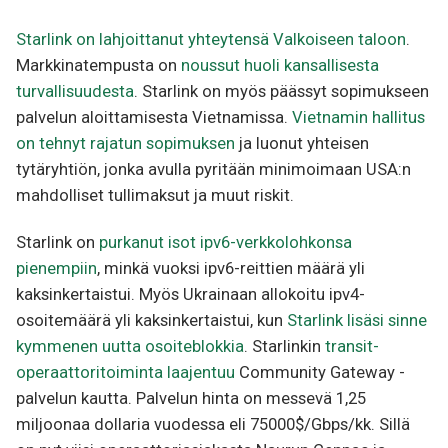
Starlink on lahjoittanut yhteytensä Valkoiseen taloon
.
Markkinatempusta on
noussut huoli kansallisesta
turvallisuudesta
. Starlink on myös päässyt sopimukseen
palvelun aloittamisesta Vietnamissa.
Vietnamin hallitus
on tehnyt rajatun sopimuksen
ja luonut yhteisen
tytäryhtiön, jonka avulla pyritään minimoimaan USA:n
mahdolliset tullimaksut ja muut riskit.
Starlink on
purkanut isot ipv6-verkkolohkonsa
pienempiin
, minkä vuoksi ipv6-reittien määrä yli
kaksinkertaistui. Myös Ukrainaan allokoitu ipv4-
osoitemäärä yli kaksinkertaistui, kun
Starlink lisäsi sinne
kymmenen uutta osoiteblokkia
. Starlinkin
transit-
operaattoritoiminta laajentuu
Community Gateway -
palvelun kautta. Palvelun hinta on messevä 1,25
miljoonaa dollaria vuodessa eli 75000$/Gbps/kk. Sillä