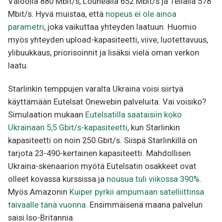
Valoolla 880 Mbit/s, Lounealla 652 Mbit/s ja Telialla 578
Mbit/s. Hyvä muistaa, että
nopeus ei ole ainoa
parametri
, joka vaikuttaa yhteyden laatuun. Huomio
myös yhteyden upload-kapasiteetti, viive, luotettavuus,
ylibuukkaus, priorisoinnit ja lisäksi vielä oman verkon
laatu.
Starlinkin temppujen varalta Ukraina voisi siirtyä
käyttämään Eutelsat Onewebin palveluita. Vai voisiko?
Simulaation mukaan
Eutelsatilla saataisiin koko
Ukrainaan 5,5 Gbit/s-kapasiteetti
, kun Starlinkin
kapasiteetti on noin 250 Gbit/s. Siispä Starlinkillä on
tarjota 23-490-kertainen kapasiteetti. Mahdollisen
Ukraina-skenaarion myötä Eutelsatin osakkeet ovat
olleet kovassa kurssissa ja
nousua tuli viikossa 390%.
Myös Amazonin
Kuiper pyrkii ampumaan satelliittinsa
taivaalle tänä vuonna
. Ensimmäisenä maana palvelun
saisi Iso-Britannia.