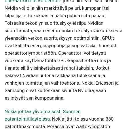
operaattoreille Voldemort
, jonka nimeä ei saa lausua.
Nvidia voi olla niin merkittävä peluri, kumppani tai
kilpailija, että kukaan ei halua puhua siitä pahaa.
Toisaalta tekoälyn suorituskyky ei riipu Nvidian
suorittimista, vaan enemmänkin tekoälyn vaikutuksesta
yleensäkin verkon suorituskyvyn optimointiin. GPU:t
ovat kalliita energiasyöppöjä ja sopivat siksi huonosti
operaattoriympäristöön. Operaattori voi tietysti
vuokrata käyttämätöntä GPU-kapasiteettia ulos ja
tienata sillä viisinkertaisesti rahat takaisin. Jotkut
näkevät Nvidian uutena raikkaana tulokkaana ja
vanhojen toimittajien vaihtoehtona. Nokia, Ericsson ja
Samsung eivät kuitenkaan sivuuta Nvidiaa, vaan
esiintyvät sen kumppaneina.
Nokia johtaa ylivoimaisesti Suomen
patentointitilastoissa
. Nokia jätti toissa vuonna 380
patenttihakemusta. Perässä ovat Aalto-yliopiston