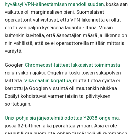
hyväksyi VPN-äänestämisen mahdollisuuden
, koska sen
vaikutus oli marginaalisen pieni. Suomalaiset
operaattorit vahvistavat, että VPN-liikennettä ei ollut
erottuvan paljon kyseisenä lauantai-iltana. Voisin
kuitenkin kuvitella, että äänestäjien määrä ja liikenne on
niin vähäistä, että se ei operaattoreilla mitään mittaria
väräytä.
Googlen
Chromecast-laitteet lakkasivat toimimasta
reilun viikon ajaksi. Ongelma koski toisen sukupolven
laitteita.
Vika saatiin korjattua
, mutta tietoa syistä ei
kerrottu ja Googlen viestintä oli muutenkin niukkaa.
Epäilyt kohdistuvat varmenteisiin tai päivityksen
softabugiin.
Unix-pohjaisia järjestelmiä odottaa Y2038-ongelma
,
jossa 32-bittinen aika pyörähtää ympäri. Asia ei ole
saanut liikaa huomiota, onhan tässä vielä yli kymmenen