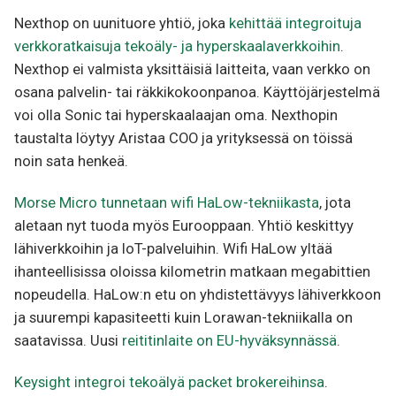
Nexthop on uunituore yhtiö, joka
kehittää integroituja
verkkoratkaisuja tekoäly- ja hyperskaalaverkkoihin
.
Nexthop ei valmista yksittäisiä laitteita, vaan verkko on
osana palvelin- tai räkkikokoonpanoa. Käyttöjärjestelmä
voi olla Sonic tai hyperskaalaajan oma. Nexthopin
taustalta löytyy Aristaa COO ja yrityksessä on töissä
noin sata henkeä.
Morse Micro tunnetaan wifi HaLow-tekniikasta
, jota
aletaan nyt tuoda myös Eurooppaan. Yhtiö keskittyy
lähiverkkoihin ja IoT-palveluihin. Wifi HaLow yltää
ihanteellisissa oloissa kilometrin matkaan megabittien
nopeudella. HaLow:n etu on yhdistettävyys lähiverkkoon
ja suurempi kapasiteetti kuin Lorawan-tekniikalla on
saatavissa. Uusi
reititinlaite on EU-hyväksynnässä
.
Keysight integroi tekoälyä packet brokereihinsa
.