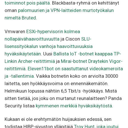
toiminnot pois päältä
. Blackbasta-ryhmä on kehittänyt
oman
palomuurien ja VPN-laitteiden murtotyökalun
nimeltä Bruted
.
Vmwaren
ESXi-hypervisorin kolmea
nollapäivähaavoittuvuutta
ja Ciscon
SLU-
lisenssityökalun vanhoja haavoittuvuuksia
hyväksikäytetään
. Uusi
Ballista IoT -botnet kaappaa TP-
Linkin Archer-reitittimiä
ja
Mirai-botnet Draytekin Vigor-
reitittimiä
.
Eleven11bot on saastuttanut videokameroita
ja -tallentimia
. Vaikka botnetin koko on arviolta 30000
laitetta, sen hyökkäysvoima on ennennäkemätön.
Helmikuun lopussa nähtiin 6,5 Tbit/s -hyökkäys. Mistä
sitten tietää, jos joku on murtanut reunalaitteen? Panda
Security listaa
kymmenen merkkiä hyväksikäytöstä
.
Kukaan ei ole erehtymätön huijauksien edessä, sen
todistaa HIBP-sivuston ylläpitäjä
Troy Hunt, joka joutui