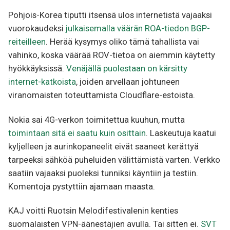
Pohjois-Korea tiputti itsensä ulos internetistä vajaaksi
vuorokaudeksi
julkaisemalla väärän ROA-tiedon BGP-
reiteilleen
. Herää kysymys oliko tämä tahallista vai
vahinko, koska väärää ROV-tietoa on aiemmin käytetty
hyökkäyksissä.
Venäjällä puolestaan on kärsitty
internet-katkoista
, joiden arvellaan johtuneen
viranomaisten toteuttamista Cloudflare-estoista.
Nokia sai 4G-verkon toimitettua kuuhun, mutta
toimintaan sitä ei saatu kuin osittain
. Laskeutuja kaatui
kyljelleen ja aurinkopaneelit eivät saaneet kerättyä
tarpeeksi sähköä puheluiden välittämistä varten. Verkko
saatiin vajaaksi puoleksi tunniksi käyntiin ja testiin.
Komentoja pystyttiin ajamaan maasta.
KAJ voitti Ruotsin Melodifestivalenin kenties
suomalaisten VPN-äänestäjien avulla. Tai sitten ei.
SVT