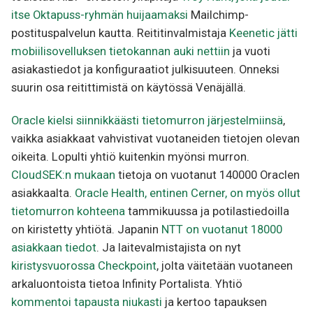
itse Oktapuss-ryhmän huijaamaksi
Mailchimp-
postituspalvelun kautta. Reititinvalmistaja
Keenetic jätti
mobiilisovelluksen tietokannan auki nettiin
ja vuoti
asiakastiedot ja konfiguraatiot julkisuuteen. Onneksi
suurin osa reitittimistä on käytössä Venäjällä.
Oracle kielsi siinnikkäästi tietomurron järjestelmiinsä
,
vaikka asiakkaat vahvistivat vuotaneiden tietojen olevan
oikeita. Lopulti yhtiö kuitenkin myönsi murron.
CloudSEK:n mukaan
tietoja on vuotanut 140000 Oraclen
asiakkaalta.
Oracle Health, entinen Cerner, on myös ollut
tietomurron kohteena
tammikuussa ja potilastiedoilla
on kiristetty yhtiötä. Japanin
NTT on vuotanut 18000
asiakkaan tiedot
. Ja laitevalmistajista on nyt
kiristysvuorossa Checkpoint
, jolta väitetään vuotaneen
arkaluontoista tietoa Infinity Portalista. Yhtiö
kommentoi tapausta niukasti
ja kertoo tapauksen