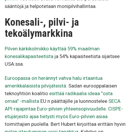
sääntöjä ja helpotetaan monipilvihallintaa.
Konesali-, pilvi- ja
tekoälymarkkina
Pilven kärkikolmikko käyttää 59% maailman
konesalikapasiteetista
ja 54% kapasiteetista sijaitsee
USA:ssa.
Euroopassa on herännyt vahva halu irtaantua
amerikkalaisista pilvijäteistä
. Sadan eurooppalaisen
teknoyhtiön koalitio
esittää radikaalia ideaa ”osta
omaa” -mallista
EU:n päättäjille ja luonnostelee
SECA
API-rajapintaa Euro-pilvien yhteensopivuudelle
.
CISPE-
etujärjestö ajaa tietysti myös Euro-pilvien asiaa
toimittajien puolella. Bert Hubert kirjoittaa erittäin hyvin
miten irtautuminen voisi tapahtua
. Kehitys on