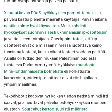
tuotantoympäristöön ja palvelu palautui.
X joutui kovan DDoS-hyökkäyksen pommittamaksi
ja
palvelu kaatui pieneltä määrältä käyttäjiä. Päivän aikana
nähtiin kolme hyökkäysaaltoa
. Musk
kohdisti
hyökkäykset suoraviivaisesti ukrainalaisiin ip-osoitteisiin
ja valtiolliseen toimijaan. Checkpoint totesi, että ip-
osoitteet eivät ole missään nimessä luotettava keino
tunnistaa lähteitä, koska oikeat lähteet voidaan peittää.
Asialla oli tutkijoiden mukaan Palestiinan puolesta
taisteleva Darkstorm-ryhmä. Hyökkäys
muodostui
Mirai-johdannaisesta botnetistä
eli korkatuista
kameroista, joiden ip-osoitteet olivat siis hajallaan
ympäri maailmaa.
Tekoälybotit kaapivat nyt kaiken tiedon netistä minkä irti
saavat, ja aiheuttavat palvelunestohyökkäyksiä moneen
alustaan.
Sourcehut kertoo suuristä määristä