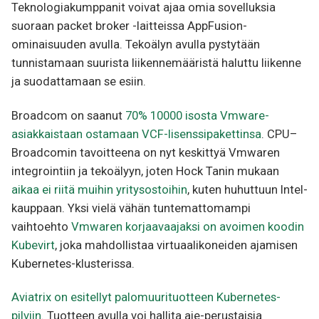
Teknologiakumppanit voivat ajaa omia sovelluksia
suoraan packet broker -laitteissa AppFusion-
ominaisuuden avulla. Tekoälyn avulla pystytään
tunnistamaan suurista liikennemääristä haluttu liikenne
ja suodattamaan se esiin.
Broadcom on saanut
70% 10000 isosta Vmware-
asiakkaistaan ostamaan VCF-lisenssipakettinsa
. CPU–
Broadcomin tavoitteena on nyt keskittyä Vmwaren
integrointiin ja tekoälyyn, joten Hock Tanin mukaan
aikaa ei riitä muihin yritysostoihin
, kuten huhuttuun Intel-
kauppaan. Yksi vielä vähän tuntemattomampi
vaihtoehto
Vmwaren korjaavaajaksi on avoimen koodin
Kubevirt
, joka mahdollistaa virtuaalikoneiden ajamisen
Kubernetes-klusterissa.
Aviatrix on esitellyt palomuurituotteen Kubernetes-
pilviin
. Tuotteen avulla voi hallita aie-perustaisia