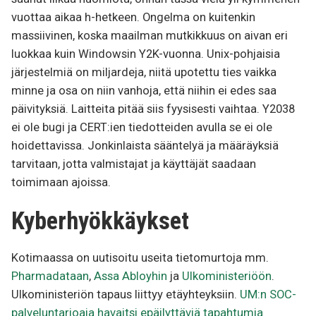
vuottaa aikaa h-hetkeen. Ongelma on kuitenkin
massiivinen, koska maailman mutkikkuus on aivan eri
luokkaa kuin Windowsin Y2K-vuonna. Unix-pohjaisia
järjestelmiä on miljardeja, niitä upotettu ties vaikka
minne ja osa on niin vanhoja, että niihin ei edes saa
päivityksiä. Laitteita pitää siis fyysisesti vaihtaa. Y2038
ei ole bugi ja CERT:ien tiedotteiden avulla se ei ole
hoidettavissa. Jonkinlaista sääntelyä ja määräyksiä
tarvitaan, jotta valmistajat ja käyttäjät saadaan
toimimaan ajoissa.
Kyberhyökkäykset
Kotimaassa on uutisoitu useita tietomurtoja mm.
Pharmadataan
,
Assa Abloyhin
ja
Ulkoministeriöön
.
Ulkoministeriön tapaus liittyy etäyhteyksiin.
UM:n SOC-
palveluntarjoaja havaitsi epäilyttäviä tapahtumia