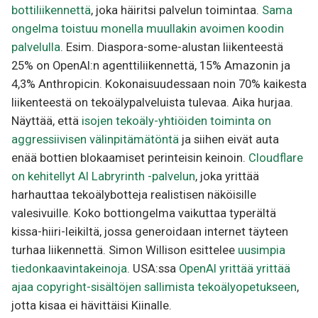
bottiliikennettä
, joka häiritsi palvelun toimintaa.
Sama
ongelma toistuu monella muullakin avoimen koodin
palvelulla
. Esim. Diaspora-some-alustan liikenteestä
25% on OpenAI:n agenttiliikennettä, 15% Amazonin ja
4,3% Anthropicin. Kokonaisuudessaan noin 70% kaikesta
liikenteestä on tekoälypalveluista tulevaa. Aika hurjaa.
Näyttää, että
isojen tekoäly-yhtiöiden toiminta on
aggressiivisen välinpitämätöntä
ja siihen eivät auta
enää bottien blokaamiset perinteisin keinoin.
Cloudflare
on kehitellyt AI Labryrinth -palvelun
, joka yrittää
harhauttaa tekoälybotteja realistisen näköisille
valesivuille. Koko bottiongelma vaikuttaa typerältä
kissa-hiiri-leikiltä, jossa generoidaan internet täyteen
turhaa liikennettä. Simon Willison esittelee
uusimpia
tiedonkaavintakeinoja
. USA:ssa
OpenAI yrittää yrittää
ajaa copyright-sisältöjen sallimista tekoälyopetukseen
,
jotta kisaa ei hävittäisi Kiinalle.