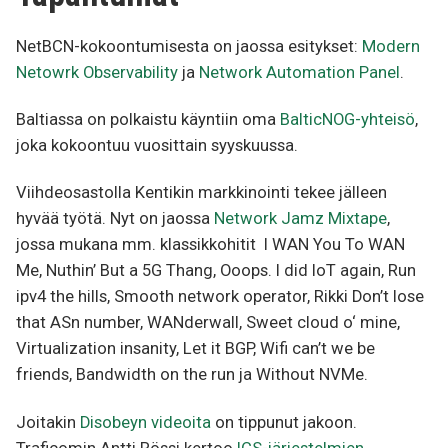
NetBCN-kokoontumisesta on jaossa esitykset:
Modern
Netowrk Observability
ja
Network Automation Panel
.
Baltiassa on polkaistu käyntiin oma
BalticNOG-yhteisö
,
joka kokoontuu vuosittain syyskuussa.
Viihdeosastolla Kentikin markkinointi tekee jälleen
hyvää työtä. Nyt on jaossa
Network Jamz Mixtape
,
jossa mukana mm. klassikkohitit I WAN You To WAN
Me, Nuthin’ But a 5G Thang, Ooops. I did IoT again, Run
ipv4 the hills, Smooth network operator, Rikki Don’t lose
that ASn number, WANderwall, Sweet cloud o‘ mine,
Virtualization insanity, Let it BGP, Wifi can’t we be
friends, Bandwidth on the run ja Without NVMe.
Joitakin
Disobeyn videoita
on tippunut jakoon.