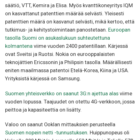
säätiö, VTT, Kemira ja Elisa. Myös kvanttikoneyritys IQM
on kasvattanut patenttien määrää selvästi. Yleisesti
patenttien määrä on kasvanut selvästi, mikä kertoo, että
tutkimus- ja kehitystoimintaan panostetaan.
Euroopan
tasolla Suomi on asukaslukuun suhteutettuna
kolmantena
viime vuoden 2400 patentillaan. Kärjessä
ovat Sveitsi ja Ruotsi. Nokia on eurooppalaisten
teknojättien Ericssonin ja Philipsin tasolla. Määrällisesti
eniten maailmassa patentoi Etelä-Korea, Kiina ja USA.
Yrityksistä kärjessä on Samsung.
Suomen yhteisverkko on saanut 3G:n ajettua alas
viime
vuoden lopussa. Taajuudet on otettu 4G-verkkoon, jossa
peittoa ja kapasiteettia on lisätty.
Valoo on saanut Ooklan mittauksien perusteella
Suomen nopein netti -tunnustuksen
. Huippunopeus oli