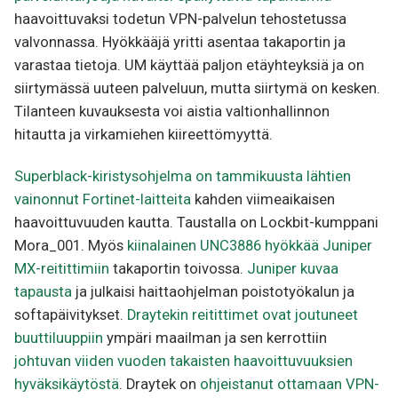
haavoittuvaksi todetun VPN-palvelun tehostetussa
valvonnassa. Hyökkääjä yritti asentaa takaportin ja
varastaa tietoja. UM käyttää paljon etäyhteyksiä ja on
siirtymässä uuteen palveluun, mutta siirtymä on kesken.
Tilanteen kuvauksesta voi aistia valtionhallinnon
hitautta ja virkamiehen kiireettömyyttä.
Superblack-kiristysohjelma on tammikuusta lähtien
vainonnut Fortinet-laitteita
kahden viimeaikaisen
haavoittuvuuden kautta. Taustalla on Lockbit-kumppani
Mora_001. Myös
kiinalainen UNC3886 hyökkää Juniper
MX-reitittimiin
takaportin toivossa.
Juniper kuvaa
tapausta
ja julkaisi haittaohjelman poistotyökalun ja
softapäivitykset.
Draytekin reitittimet ovat joutuneet
buuttiluuppiin
ympäri maailman ja sen kerrottiin
johtuvan viiden vuoden takaisten haavoittuvuuksien
hyväksikäytöstä
. Draytek on
ohjeistanut ottamaan VPN-