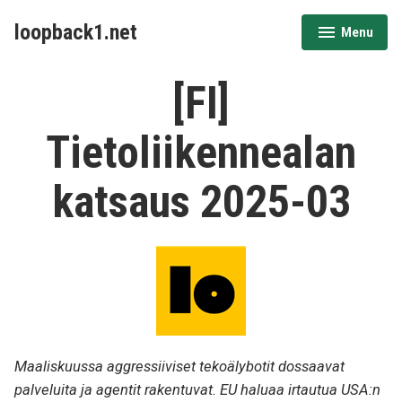
Skip
loopback1.net
Menu
to
expanded
collapsed
content
[FI]
Tietoliikennealan
katsaus 2025-03
Maaliskuussa aggressiiviset tekoälybotit dossaavat
palveluita ja agentit rakentuvat. EU haluaa irtautua USA:n