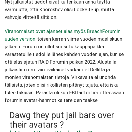
Nyt julkaistut tiedot eivät kuitenkaan anna täyttä
varmuutta, että Khoroshev olisi LockBitSup, mutta
vahvoja viitteitä siitä on.
Viranomaiset ovat ajaneet alas myös BreachForumin
uuden version
, toisen kerran viime vuoden maaliskuun
jälkeen. Forum on ollut suosittu kauppapaikka
varastetuille tiedoille lähes kahden vuoden ajan, kun se
otti alas ajetun RAID Forumin paikan 2022. Alustalla
julkaistiin mm. viimeaikaiset varkaudet Delliltä ja
monien viranomaisten tietoja. Virkavalta ei unohda
tällaista, joten olisi rikollisten pitänyt tajuta, että isku
tulee takaisin. Parasta oli kun FBI laittoi tiedotteessaan
forumin avatar-hahmot kaltereiden taakse.
Dawg they put jail bars over
their avatars ?