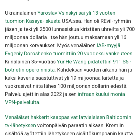
Ukrainalainen
Yaroslav Vsinskyi sai yli 13 vuoten
tuomion Kaseya-iskusta
USA:ssa. Hän oli REvil-ryhmän
jäsen ja teki yli 2500 lunnasiskua kiristäen uhreilta yli 700
miljoonaa dollaria. Itse hän joutuu maksamaan yli 16
miljoonan korvaukset. Myös venäläinen
IAB-myyjä
Evgeniy Doroshenko tuomittiin 20 vuodeksi vankeuteen
.
Kiinalainen 35-vuotias
YunHe Wang pidätettiin 911 S5 -
botnetin operoinnista
. Kahdeksan vuoden aikana hän ja
kaksi kaveria saastuttivat yli 19 miljoonaa laitetta ja
vuokrasivat niitä lähes 100 miljoonan dollarin edestä.
Palvelu ajettiin alas 2022 ja sen
infraan kuului monia
VPN-palveluita
.
Venäläiset hakkerit kaappasivat latvialaisen Balticomin
tv-lähetyksen
voitonpäivän paraatin aikaan. Kremlin
sisältöä syötettiin lähetykseen sisältökumppanin kautta.