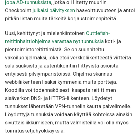
jopa AD-tunnuksista
, jotka oli liitetty muuriin.
Checkpoint
julkaisi päivityksen
haavoittuvuuteen ja antoi
pitkän listan muita tärkeitä korjaustoimenpiteitä.
Uusi, kehittynyt ja mielenkiintoinen
Cuttlefish-
reititinhaittiohjelma varastaa nyt tunnuksia
koti- ja
pientoimistoreitittimistä. Se on suunniteltu
vakoiluohjelmaksi, joka etsii verkkoliikenteestä viitteitä
salaisuuksista ja autentikointiin liittyvistä asioista
erityisesti pilviympäristöissä. Ohjelma skannaa
webbiliikenteen lisäksi kymmeniä muita portteja.
Koodilla voi todennäköisesti kaapata reitittimen
sisäverkon DNS- ja HTTPS-liikenteen. Löydetyt
tunnukset lähetetään VPN-tunnelin kautta palvelimelle.
Löydettyjä tunnuksia voidaan käyttää kohteissa ainakin
sivuttaisliikkumiseen, mutta valmisteilla voi olla myös
toimitusketjuhyökkäyksiä.