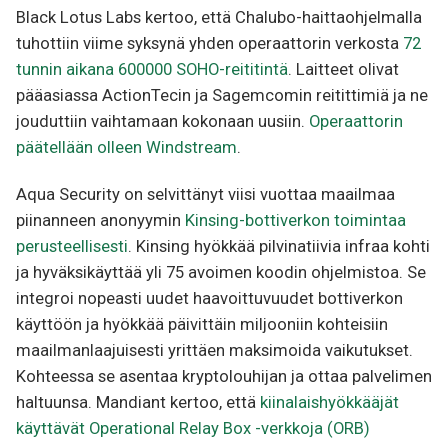
Black Lotus Labs kertoo, että Chalubo-haittaohjelmalla
tuhottiin viime syksynä yhden operaattorin verkosta
72
tunnin aikana 600000 SOHO-reititintä
. Laitteet olivat
pääasiassa ActionTecin ja Sagemcomin reitittimiä ja ne
jouduttiin vaihtamaan kokonaan uusiin.
Operaattorin
päätellään olleen Windstream
.
Aqua Security on selvittänyt viisi vuottaa maailmaa
piinanneen anonyymin
Kinsing-bottiverkon toimintaa
perusteellisesti
. Kinsing hyökkää pilvinatiivia infraa kohti
ja hyväksikäyttää yli 75 avoimen koodin ohjelmistoa. Se
integroi nopeasti uudet haavoittuvuudet bottiverkon
käyttöön ja hyökkää päivittäin miljooniin kohteisiin
maailmanlaajuisesti yrittäen maksimoida vaikutukset.
Kohteessa se asentaa kryptolouhijan ja ottaa palvelimen
haltuunsa. Mandiant kertoo, että
kiinalaishyökkääjät
käyttävät Operational Relay Box -verkkoja (ORB)