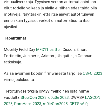
virtuaaliverkkoja. Fyysisen verkon automatisointi on
ollut todella vaikeaa ja alalla ei siihen edes taida olla
motiiveja. Näyttääkin, että itse ajavat autot tulevan
ennen kuin fyysiset verkot on automatisoitu itse
ajaviksi.
Tapahtumat
Mobility Field Day
MFD11 esitteli
Ciscon, Einon,
Fortinetin, Juniperin, Aristan , Ubiquitin ja Celonan
ratkaisuja.
Asiaa avoimen koodin firmwaresta tarjoilee
OSFC 2023
viime joulukuulta.
Tietoturvaesityksiä löytyy melkoinen lista: viime
vuodelta
SteelCon 2023
,
c0c0n 2023
, OWASP
LASCON
2023
,
RomHack 2023
,
m0leCon2023
,
OBTS v6.0
,