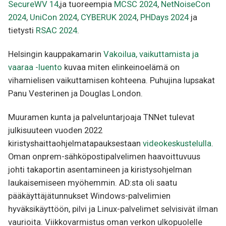
SecureWV 14
,ja tuoreempia
MCSC 2024
,
NetNoiseCon
2024
,
UniCon 2024
,
CYBERUK 2024
,
PHDays 2024
ja
tietysti
RSAC 2024
.
Helsingin kauppakamarin
Vakoilua, vaikuttamista ja
vaaraa -luento
kuvaa miten elinkeinoelämä on
vihamielisen vaikuttamisen kohteena. Puhujina lupsakat
Panu Vesterinen ja Douglas London.
Muuramen kunta ja palveluntarjoaja TNNet tulevat
julkisuuteen vuoden 2022
kiristyshaittaohjelmatapauksestaan
videokeskustelulla
.
Oman onprem-sähköpostipalvelimen haavoittuvuus
johti takaportin asentamineen ja kiristysohjelman
laukaisemiseen myöhemmin. AD:sta oli saatu
pääkäyttäjätunnukset Windows-palvelimien
hyväksikäyttöön, pilvi ja Linux-palvelimet selvisivät ilman
vaurioita. Viikkovarmistus oman verkon ulkopuolelle