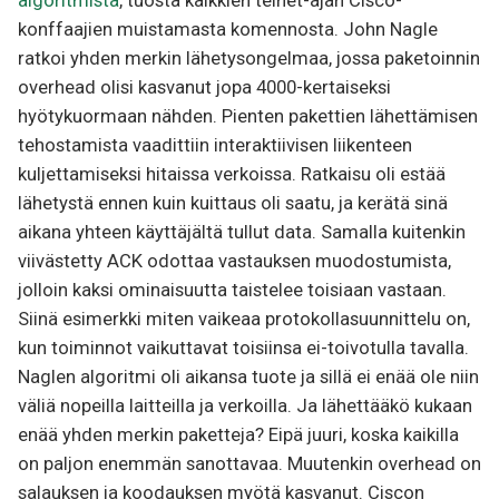
algoritmista
, tuosta kaikkien telnet-ajan Cisco-
konffaajien muistamasta komennosta. John Nagle
ratkoi yhden merkin lähetysongelmaa, jossa paketoinnin
overhead olisi kasvanut jopa 4000-kertaiseksi
hyötykuormaan nähden. Pienten pakettien lähettämisen
tehostamista vaadittiin interaktiivisen liikenteen
kuljettamiseksi hitaissa verkoissa. Ratkaisu oli estää
lähetystä ennen kuin kuittaus oli saatu, ja kerätä sinä
aikana yhteen käyttäjältä tullut data. Samalla kuitenkin
viivästetty ACK odottaa vastauksen muodostumista,
jolloin kaksi ominaisuutta taistelee toisiaan vastaan.
Siinä esimerkki miten vaikeaa protokollasuunnittelu on,
kun toiminnot vaikuttavat toisiinsa ei-toivotulla tavalla.
Naglen algoritmi oli aikansa tuote ja sillä ei enää ole niin
väliä nopeilla laitteilla ja verkoilla. Ja lähettääkö kukaan
enää yhden merkin paketteja? Eipä juuri, koska kaikilla
on paljon enemmän sanottavaa. Muutenkin overhead on
salauksen ja koodauksen myötä kasvanut. Ciscon