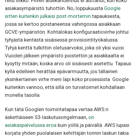
reilu viikko. Pilven aluekahdennus ei auttanut, kun koko
asiakasympäristö tuhottiin. No, loppukuusta
Google
sitten kuitenkin julkaisi post-mortemin
tapauksesta,
jossa se kertoo poistaneensa vahingossa asiakkaan
GCVE-ympäristön. Kohtalokas konfiguraatiovirhe johtui
tyhjästä kentästä sisäisessä provisiointityökalussa.
Tyhjä kenttä tulkittiin oletusarvoksi, joka oli yksi vuosi.
Vuoden jälkeen ympäristö poistettiin ja asiakkaalta ei
kysytty mitään, koska arvo oli sisäisesti asetettu. Tapaus
kyllä edelleen herättää epävarmuutta, jos tällainen
yksinkertainen virhe meni läpi koko prosessista. Google
kuitenkin vannoo, että sillä on turvatoimet kohdallaan
monella tasolla.
Kun tätä Googlen toimintatapaa vertaa AWS:n
äskettäiseen S3-laskutusongelmaan,
on
asiakaspalvelussa eroa
kuin yöllä ja päivällä. AWS lupasi
korjata yhden puolalaisen kehittäjän tonnin laskun takia