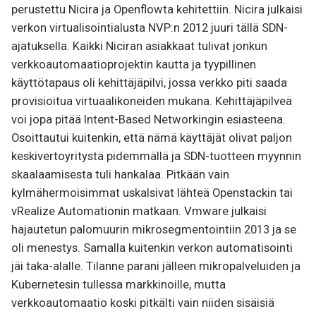
perustettu Nicira ja Openflowta kehitettiin. Nicira julkaisi
verkon virtualisointialusta NVP:n 2012 juuri tällä SDN-
ajatuksella. Kaikki Niciran asiakkaat tulivat jonkun
verkkoautomaatioprojektin kautta ja tyypillinen
käyttötapaus oli kehittäjäpilvi, jossa verkko piti saada
provisioitua virtuaalikoneiden mukana. Kehittäjäpilveä
voi jopa pitää Intent-Based Networkingin esiasteena.
Osoittautui kuitenkin, että nämä käyttäjät olivat paljon
keskivertoyritystä pidemmällä ja SDN-tuotteen myynnin
skaalaamisesta tuli hankalaa. Pitkään vain
kylmähermoisimmat uskalsivat lähteä Openstackin tai
vRealize Automationin matkaan. Vmware julkaisi
hajautetun palomuurin mikrosegmentointiin 2013 ja se
oli menestys. Samalla kuitenkin verkon automatisointi
jäi taka-alalle. Tilanne parani jälleen mikropalveluiden ja
Kubernetesin tullessa markkinoille, mutta
verkkoautomaatio koski pitkälti vain niiden sisäisiä