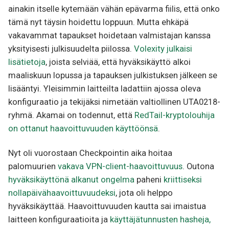
ainakin itselle kytemään vähän epävarma fiilis, että onko
tämä nyt täysin hoidettu loppuun. Mutta ehkäpä
vakavammat tapaukset hoidetaan valmistajan kanssa
yksityisesti julkisuudelta piilossa.
Volexity julkaisi
lisätietoja
, joista selviää, että hyväksikäyttö alkoi
maaliskuun lopussa ja tapauksen julkistuksen jälkeen se
lisääntyi. Yleisimmin laitteilta ladattiin ajossa oleva
konfiguraatio ja tekijäksi nimetään valtiollinen UTA0218-
ryhmä. Akamai on todennut, että
RedTail-kryptolouhija
on ottanut haavoittuvuuden käyttöönsä
.
Nyt oli vuorostaan Checkpointin aika hoitaa
palomuurien
vakava VPN-client-haavoittuvuus
. Outona
hyväksikäyttönä alkanut ongelma
paheni
kriittiseksi
nollapäivähaavoittuvuudeksi
, jota oli helppo
hyväksikäyttää. Haavoittuvuuden kautta sai imaistua
laitteen konfiguraatioita ja
käyttäjätunnusten hasheja,