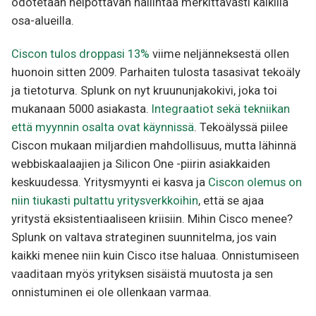
odotetaan helpottavan hallintaa merkittävästi kaikilla
osa-alueilla.
Ciscon tulos droppasi 13%
viime neljänneksestä ollen
huonoin sitten 2009. Parhaiten tulosta tasasivat tekoäly
ja tietoturva. Splunk on nyt kruununjakokivi, joka toi
mukanaan 5000 asiakasta.
Integraatiot sekä tekniikan
että myynnin osalta ovat käynnissä
. Tekoälyssä piilee
Ciscon mukaan miljardien mahdollisuus, mutta lähinnä
webbiskaalaajien ja Silicon One -piirin asiakkaiden
keskuudessa. Yritysmyynti ei kasva ja
Ciscon olemus on
niin tiukasti pultattu yritysverkkoihin
, että se ajaa
yritystä eksistentiaaliseen kriisiin. Mihin Cisco menee?
Splunk on valtava strateginen suunnitelma, jos vain
kaikki menee niin kuin Cisco itse haluaa. Onnistumiseen
vaaditaan myös yrityksen sisäistä muutosta ja sen
onnistuminen ei ole ollenkaan varmaa.