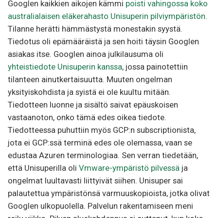
Googlen kaikkien aikojen kämmi
poisti vahingossa koko
australialaisen eläkerahasto Unisuperin pilviympäristön
.
Tilanne herätti hämmästystä monestakin syystä.
Tiedotus oli epämääräistä ja sen hoiti täysin Googlen
asiakas itse. Googlen ainoa julkilausuma oli
yhteistiedote Unisuperin kanssa
, jossa painotettiin
tilanteen ainutkertaisuutta. Muuten ongelman
yksityiskohdista ja syistä ei ole kuultu mitään.
Tiedotteen luonne ja sisältö saivat epäuskoisen
vastaanoton, onko tämä edes oikea tiedote.
Tiedotteessa puhuttiin myös GCP:n subscriptionista,
jota ei GCP:ssä terminä edes ole olemassa, vaan se
edustaa Azuren terminologiaa. Sen verran tiedetään,
että Unisuperilla oli
Vmware-ympäristö pilvessä
ja
ongelmat luultavasti liittyivät siihen. Unisuper sai
palautettua ympäristönsä varmuuskopioista, jotka olivat
Googlen ulkopuolella. Palvelun rakentamiseen meni