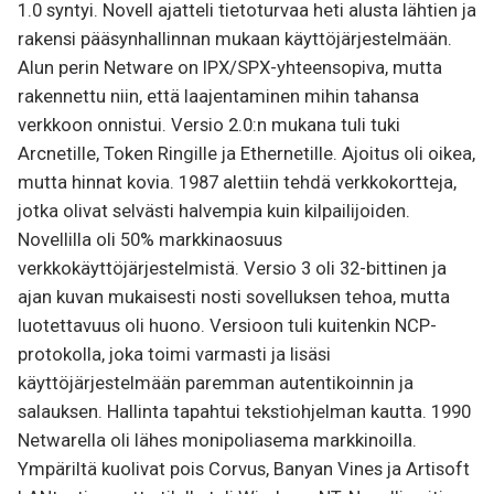
1.0 syntyi. Novell ajatteli tietoturvaa heti alusta lähtien ja
rakensi pääsynhallinnan mukaan käyttöjärjestelmään.
Alun perin Netware on IPX/SPX-yhteensopiva, mutta
rakennettu niin, että laajentaminen mihin tahansa
verkkoon onnistui. Versio 2.0:n mukana tuli tuki
Arcnetille, Token Ringille ja Ethernetille. Ajoitus oli oikea,
mutta hinnat kovia. 1987 alettiin tehdä verkkokortteja,
jotka olivat selvästi halvempia kuin kilpailijoiden.
Novellilla oli 50% markkinaosuus
verkkokäyttöjärjestelmistä. Versio 3 oli 32-bittinen ja
ajan kuvan mukaisesti nosti sovelluksen tehoa, mutta
luotettavuus oli huono. Versioon tuli kuitenkin NCP-
protokolla, joka toimi varmasti ja lisäsi
käyttöjärjestelmään paremman autentikoinnin ja
salauksen. Hallinta tapahtui tekstiohjelman kautta. 1990
Netwarella oli lähes monipoliasema markkinoilla.
Ympäriltä kuolivat pois Corvus, Banyan Vines ja Artisoft