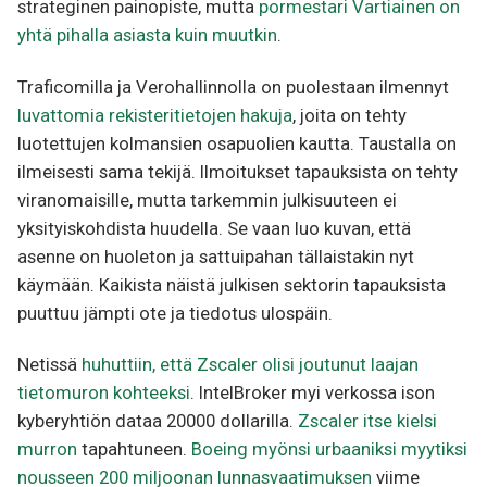
strateginen painopiste, mutta
pormestari Vartiainen on
yhtä pihalla asiasta kuin muutkin
.
Traficomilla ja Verohallinnolla on puolestaan ilmennyt
luvattomia rekisteritietojen hakuja
, joita on tehty
luotettujen kolmansien osapuolien kautta. Taustalla on
ilmeisesti sama tekijä. Ilmoitukset tapauksista on tehty
viranomaisille, mutta tarkemmin julkisuuteen ei
yksityiskohdista huudella. Se vaan luo kuvan, että
asenne on huoleton ja sattuipahan tällaistakin nyt
käymään. Kaikista näistä julkisen sektorin tapauksista
puuttuu jämpti ote ja tiedotus ulospäin.
Netissä
huhuttiin, että Zscaler olisi joutunut laajan
tietomuron kohteeksi
. IntelBroker myi verkossa ison
kyberyhtiön dataa 20000 dollarilla.
Zscaler itse kielsi
murron
tapahtuneen.
Boeing myönsi urbaaniksi myytiksi
nousseen 200 miljoonan lunnasvaatimuksen
viime