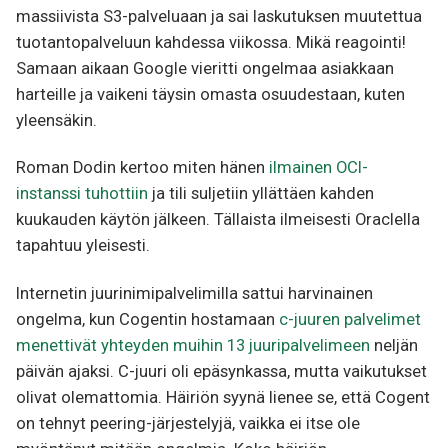
massiivista S3-palveluaan ja sai laskutuksen muutettua
tuotantopalveluun kahdessa viikossa. Mikä reagointi!
Samaan aikaan Google vieritti ongelmaa asiakkaan
harteille ja vaikeni täysin omasta osuudestaan, kuten
yleensäkin.
Roman Dodin kertoo miten hänen
ilmainen OCI-
instanssi tuhottiin
ja tili suljetiin yllättäen kahden
kuukauden käytön jälkeen. Tällaista ilmeisesti Oraclella
tapahtuu yleisesti.
Internetin juurinimipalvelimilla sattui harvinainen
ongelma, kun Cogentin hostamaan
c-juuren palvelimet
menettivät yhteyden muihin 13 juuripalvelimeen
neljän
päivän ajaksi. C-juuri oli epäsynkassa, mutta vaikutukset
olivat olemattomia. Häiriön syynä lienee se, että Cogent
on tehnyt peering-järjestelyjä, vaikka ei itse ole