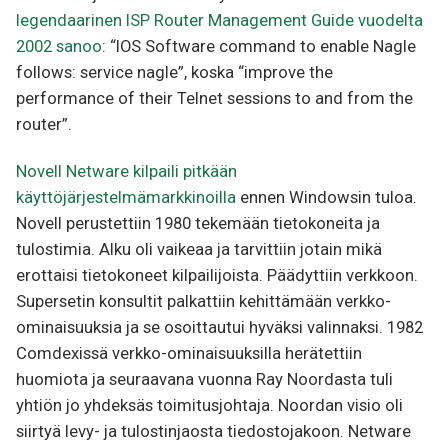
legendaarinen ISP Router Management Guide vuodelta
2002 sanoo
: “IOS Software command to enable Nagle
follows: service nagle”, koska “improve the
performance of their Telnet sessions to and from the
router”.
Novell Netware kilpaili pitkään
käyttöjärjestelmämarkkinoilla
ennen Windowsin tuloa.
Novell perustettiin 1980 tekemään tietokoneita ja
tulostimia. Alku oli vaikeaa ja tarvittiin jotain mikä
erottaisi tietokoneet kilpailijoista. Päädyttiin verkkoon.
Supersetin konsultit palkattiin kehittämään verkko-
ominaisuuksia ja se osoittautui hyväksi valinnaksi. 1982
Comdexissä verkko-ominaisuuksilla herätettiin
huomiota ja seuraavana vuonna Ray Noordasta tuli
yhtiön jo yhdeksäs toimitusjohtaja. Noordan visio oli
siirtyä levy- ja tulostinjaosta tiedostojakoon. Netware