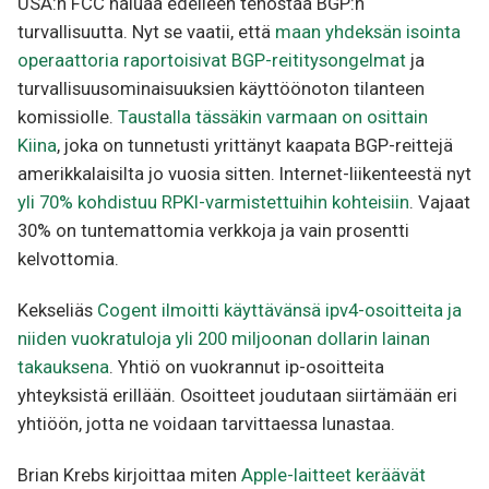
USA:n FCC haluaa edelleen tehostaa BGP:n
turvallisuutta. Nyt se vaatii, että
maan yhdeksän isointa
operaattoria raportoisivat BGP-reititysongelmat
ja
turvallisuusominaisuuksien käyttöönoton tilanteen
komissiolle.
Taustalla tässäkin varmaan on osittain
Kiina
, joka on tunnetusti yrittänyt kaapata BGP-reittejä
amerikkalaisilta jo vuosia sitten. Internet-liikenteestä nyt
yli 70% kohdistuu RPKI-varmistettuihin kohteisiin
. Vajaat
30% on tuntemattomia verkkoja ja vain prosentti
kelvottomia.
Kekseliäs
Cogent ilmoitti käyttävänsä ipv4-osoitteita ja
niiden vuokratuloja yli 200 miljoonan dollarin lainan
takauksena
. Yhtiö on vuokrannut ip-osoitteita
yhteyksistä erillään. Osoitteet joudutaan siirtämään eri
yhtiöön, jotta ne voidaan tarvittaessa lunastaa.
Brian Krebs kirjoittaa miten
Apple-laitteet keräävät