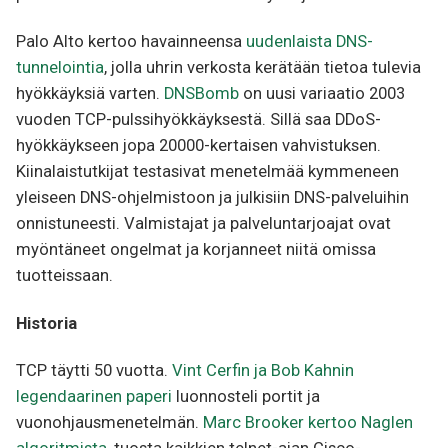
Palo Alto kertoo havainneensa
uudenlaista DNS-
tunnelointia
, jolla uhrin verkosta kerätään tietoa tulevia
hyökkäyksiä varten.
DNSBomb
on uusi variaatio 2003
vuoden TCP-pulssihyökkäyksestä. Sillä saa DDoS-
hyökkäykseen jopa 20000-kertaisen vahvistuksen.
Kiinalaistutkijat testasivat menetelmää kymmeneen
yleiseen DNS-ohjelmistoon ja julkisiin DNS-palveluihin
onnistuneesti. Valmistajat ja palveluntarjoajat ovat
myöntäneet ongelmat ja korjanneet niitä omissa
tuotteissaan.
Historia
TCP täytti 50 vuotta.
Vint Cerfin ja Bob Kahnin
legendaarinen paperi
luonnosteli portit ja
vuonohjausmenetelmän.
Marc Brooker kertoo Naglen