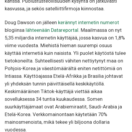
kanssa. Puolustusteollisuuden kysyntä on jatkuvasti
kasvussa, ja sekös satelliittifirmoja kiinnostaa.
Doug Dawson on jälleen
kerännyt internetin numerot
blogiinsa
lähteenään Datareportal
. Maailmassa on nyt
5,35 miljardia internetin käyttäjää, jossa kasvua on 1,8%
viime vuodesta. Miehistä hieman suurempi osuus
käyttää internetiä kuin naisista. Yli puolet käytöstä tulee
tietokoneilta. Suhteellisesti vähiten nettiytynyt maa on
Pohjois-Korea ja väestömäärältä eniten netittömiä on
Intiassa. Käyttöajassa Etelä-Afrikka ja Brasilia johtavat
yli yhdeksän tunnin päivittäisellä keskikäytöllä.
Keskimääräinen Tiktok-käyttäjä viettää aikaa
sovelluksessa 34 tuntia kuukaudessa. Somen
suurkäyttäjämaat ovat Arabiemiraatit, Saudi-Arabia ja
Etelä-Korea. Verkkomainontaan käytetään 70%
mainosmenoista, mikä tekee yli biljoona dollaria
vuodessa.