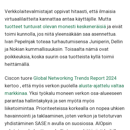
Verkkolaitevalmistajat oppivat hitaasti, että ilmaisia
virtuaalilaitteita kannattaa antaa käyttäjille. Mutta
tuotteet tuntuvat olevan monesti keskeneräisiä
ja eivät
toimi kunnolla, jos niitä yleensäkään saa asennettua.
Ivan Pepelnjak toteaa turhautumisensa Juniperin, Dellin
ja Nokian kummallisuuksiin. Toisaalta nämä ovat
poikkeuksia, koska suurin osa tuotteista kyllä toimii
heittämällä.
Ciscon tuore
Global Networking Trends Report 2024
kertoo , että myös verkon puolella
alusta-ajattelu valtaa
markkinaa
. Yksi työkalu moneen verkon osa-alueeseen
parantaa hallintakykyä ja sen myötä myös
liiketoimintaa. Prioriteeteissa korkealla on nopea uhkien
havainnointi ja taklaaminen, joten verkon ja tietoturvan
yhdistäminen SASE:n avulla on suosiossa. AIOpsin