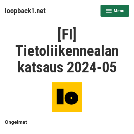
Skip
loopback1.net
Menu
to
expanded
collapsed
content
[FI]
Tietoliikennealan
katsaus 2024-05
Ongelmat