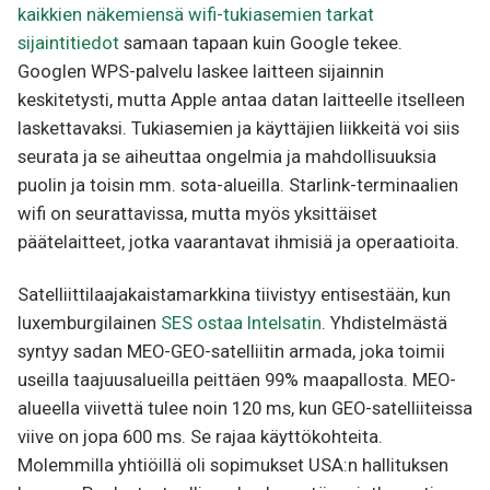
kaikkien näkemiensä wifi-tukiasemien tarkat
sijaintitiedot
samaan tapaan kuin Google tekee.
Googlen WPS-palvelu laskee laitteen sijainnin
keskitetysti, mutta Apple antaa datan laitteelle itselleen
laskettavaksi. Tukiasemien ja käyttäjien liikkeitä voi siis
seurata ja se aiheuttaa ongelmia ja mahdollisuuksia
puolin ja toisin mm. sota-alueilla. Starlink-terminaalien
wifi on seurattavissa, mutta myös yksittäiset
päätelaitteet, jotka vaarantavat ihmisiä ja operaatioita.
Satelliittilaajakaistamarkkina tiivistyy entisestään, kun
luxemburgilainen
SES ostaa Intelsatin
. Yhdistelmästä
syntyy sadan MEO-GEO-satelliitin armada, joka toimii
useilla taajuusalueilla peittäen 99% maapallosta. MEO-
alueella viivettä tulee noin 120 ms, kun GEO-satelliiteissa
viive on jopa 600 ms. Se rajaa käyttökohteita.
Molemmilla yhtiöillä oli sopimukset USA:n hallituksen