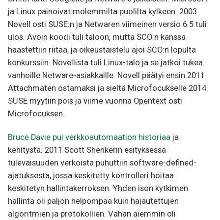
ja Linux painoivat molemmilta puolilta kylkeen. 2003
Novell osti SUSE:n ja Netwaren viimeinen versio 6.5 tuli
ulos. Avoin koodi tuli taloon, mutta SCO:n kanssa
haastettiin riitaa, ja oikeustaistelu ajoi SCO:n lopulta
konkurssiin. Novellista tuli Linux-talo ja se jatkoi tukea
vanhoille Netware-asiakkaille. Novell päätyi ensin 2011
Attachmaten ostamaksi ja sieltä Microfocukselle 2014.
SUSE myytiin pois ja viime vuonna Opentext osti
Microfocuksen.
Bruce Davie pui verkkoautomaation historiaa
ja
kehitystä. 2011 Scott Shenkerin esityksessä
tulevaisuuden verkoista puhuttiin software-defined-
ajatuksesta, jossa keskitetty kontrolleri hoitaa
keskitetyn hallintakerroksen. Yhden ison kytkimen
hallinta oli paljon helpompaa kuin hajautettujen
algoritmien ja protokollien. Vähän aiemmin oli