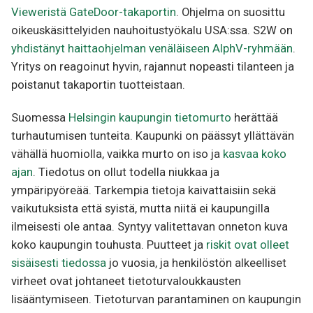
Vieweristä GateDoor-takaportin
. Ohjelma on suosittu
oikeuskäsittelyiden nauhoitustyökalu USA:ssa. S2W on
yhdistänyt haittaohjelman venäläiseen AlphV-ryhmään
.
Yritys on reagoinut hyvin, rajannut nopeasti tilanteen ja
poistanut takaportin tuotteistaan.
Suomessa
Helsingin kaupungin tietomurto
herättää
turhautumisen tunteita. Kaupunki on päässyt yllättävän
vähällä huomiolla, vaikka murto on iso ja
kasvaa koko
ajan
. Tiedotus on ollut todella niukkaa ja
ympäripyöreää. Tarkempia tietoja kaivattaisiin sekä
vaikutuksista että syistä, mutta niitä ei kaupungilla
ilmeisesti ole antaa. Syntyy valitettavan onneton kuva
koko kaupungin touhusta. Puutteet ja
riskit ovat olleet
sisäisesti tiedossa
jo vuosia, ja henkilöstön alkeelliset
virheet ovat johtaneet tietoturvaloukkausten
lisääntymiseen. Tietoturvan parantaminen on kaupungin