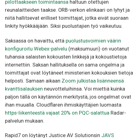
piilottaakseen toimintaansa
haltuun otettujen
reunalaitteiden taakse. ORB-verkon elinkaari on lyhyt ja
niitä hallitsevat erilliset toimittajat, jotka eivät suoraan
linkity hyökkääjään. Siksi puolustajien työ vaikeutuu.
Saksassa on havaittu, että
puolustusvoimien väärin
konfiguroitu Webex-palvelu
(maksumuuri) on vuotanut
tuhansia salaisten kokousten linkkejä ja kokoustietoja
internettiin. Saksan hallituksella on sama ongelma ja
toimittajat ovat löytäneet ministerien kokouksien tietoja
helposti. Samaan aikaan
Zoom julkistaa lisänneensä
kvanttisalauksen
neuvotteluihinsa. Voi miettiä kuinka
paljon tällä on käytännön merkitystä, jos ongelmat ovat
ihan muualla. Cloudflaren ihmiskäyttäjien luomasta
https-liikenteestä vajaat 20% on PQC-salattua
Radar-
palvelun mukaan.
Rapid7 on löytänyt Justice AV Solutionsin
JAVS