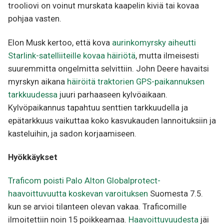
trooliovi on voinut murskata kaapelin kiviä tai kovaa
pohjaa vasten.
Elon Musk kertoo, että kova
aurinkomyrsky aiheutti
Starlink-satelliiteille kovaa häiriötä
, mutta ilmeisesti
suuremmitta ongelmitta selvittiin. John Deere havaitsi
myrskyn aikana
häiröitä traktorien GPS-paikannuksen
tarkkuudessa
juuri parhaaseen kylvöaikaan.
Kylvöpaikannus tapahtuu senttien tarkkuudella ja
epätarkkuus vaikuttaa koko kasvukauden lannoituksiin ja
kasteluihin, ja sadon korjaamiseen.
Hyökkäykset
Traficom poisti Palo Alton Globalprotect-
haavoittuvuutta koskevan varoituksen
Suomesta 7.5.
kun se arvioi tilanteen olevan vakaa. Traficomille
ilmoitettiin noin 15 poikkeamaa.
Haavoittuvuudesta
jäi