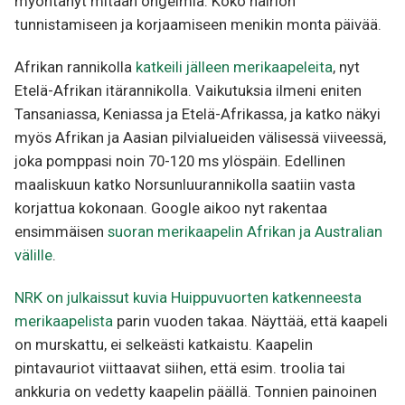
myöntänyt mitään ongelmia. Koko häiriön
tunnistamiseen ja korjaamiseen menikin monta päivää.
Afrikan rannikolla
katkeili jälleen merikaapeleita
, nyt
Etelä-Afrikan itärannikolla. Vaikutuksia ilmeni eniten
Tansaniassa, Keniassa ja Etelä-Afrikassa, ja katko näkyi
myös Afrikan ja Aasian pilvialueiden välisessä viiveessä,
joka pomppasi noin 70-120 ms ylöspäin. Edellinen
maaliskuun katko Norsunluurannikolla saatiin vasta
korjattua kokonaan. Google aikoo nyt rakentaa
ensimmäisen
suoran merikaapelin Afrikan ja Australian
välille
.
NRK on julkaissut kuvia Huippuvuorten katkenneesta
merikaapelista
parin vuoden takaa. Näyttää, että kaapeli
on murskattu, ei selkeästi katkaistu. Kaapelin
pintavauriot viittaavat siihen, että esim. troolia tai
ankkuria on vedetty kaapelin päällä. Tonnien painoinen