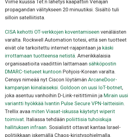
Viime kuussa Tet:n lähetys kaapattiin Venäjän
propagandan välitykseen 20 minuutiksi. Sisältö tuli
silloin satelliitista.
CISA kehotti OT-verkkojen koventamiseen
venäläisten
varalta. Rockwell Automation totesi, että sen tuotteet
eivät ole tarkoitettu internet-rajapintaan ja
käski
irrottamaan tuotteensa netistä
. Amerikkalaisia
organisaatioita vaadittiin laittamaan
sähköpostin
DMARC-tietueet kuntoon
Pohjois-Korean varalta.
Censys nimeää nyt Ciscon löytämän
ArcaneDoor-
kampanjan kiinalaiseksi
.
Goldoon on uusi IoT-botnet
,
joka asentuu vanhoihin D-Link-reitittimiin ja
Mirain uusi
variantti hyökkää Ivantin Pulse Secure VPN-laitteisiin
.
Trellix avaa
miten Viasat-iskussa käytetyt wiperit
toimivat
. Italiassa tehdään
poliittisia tuhoiskuja
hallituksen infraan
. Sosialistit ottavat kantaa Israel-
politiikkaan iskemällä Chaos-kiristysohjelmalla.