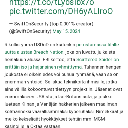
https://t.co/tLybsIbx7o
pic.twitter.com/DH6yALIroO
— SwiftOnSecurity (top 0.001% creator)
(@SwiftOnSecurity)
May 15, 2024
Rikollisryhmä USDoD on kuitenkin
perustamassa tilalle
uutta alustaa Breach Nation
, joka on luvattu julkaista
heinäkuun alussa. FBI kertoo, että
Scattered Spider on
erittäin iso ja hajanainen ryhmittymä
. Tuhannen hengen
joukosta ei oikein edes voi puhua ryhmänä, vaan se on
enemmän yhteisö. Se jakaa tekniikoita ihmisille, jotka
aina välillä kokoontuvat tiettyyn projektiin. Jäsenet ovat
enimmäkseen USA:sta ja Iso-Britanniasta, ja joukko
luetaan Kiinan ja Venäjän hakkerien jälkeen maailman
kolmanneksi vaarallisimmaksi kyberuhaksi. Nimekkäät ja
melko kekseliäät hyökkäykset tehtiin mm. MGM-
kasinoille ja Oktaa vastaan.