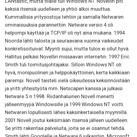
LANtastic, mutta tilalle tuli Windows NT. Novellin piti
keksiä itsensä uudelleen ja yhtiö alkoi muuttua.
Kummallisia yritysostoja tehtiin ja samalla Netwaren
ominaisuuksia parannettiin. Netware versio 4 oli
helpompi käyttää ja TCP/IP oli nyt aina mukana. 1994
Noorda lähti talosta ja seuraavana vuonna vaikeudet
konkretisoituivat. Myynti sujui, mutta tulos ei ollut hyvä.
Hallitus pelkäsi Novellin missaavan internetin. 1997 Eric
Smith tuli toimitusjohtajaksi. Silloin Windows NT oli
hyvä, monipuolinen ja helppokäyttöinen, kerta kaikkiaan
parempi. Novell taisteli vielä oikeudessa keksinnöistään
ja yritti yhteistyötä mm. Netscapen kanssa ja julkaisi
Netware 5:n 1998. Riidanhaluinen Novell menetti
jälleenmyyjiä Windowsille ja 1999 Windows NT voitti
Netwaren lopullisesti lähes kaksinkertaisella myynnillä.
2001 Novell joutui keksimään itsensä jälleen uudelleen.
Se yritti rakentaa palveluita, joita se ei osannut tehdä.
Smith lähti Googlelle ja Netware 6 julkaistiin. Microsoft