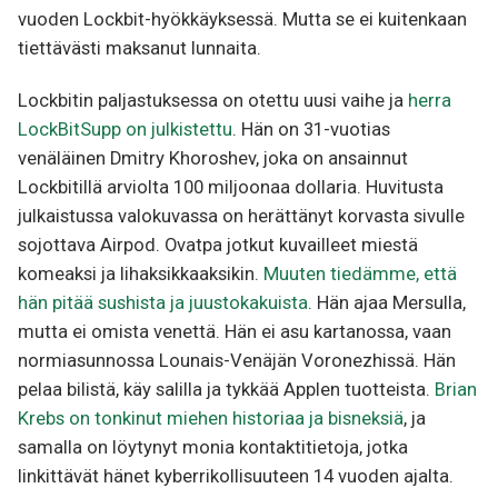
vuoden Lockbit-hyökkäyksessä. Mutta se ei kuitenkaan
tiettävästi maksanut lunnaita.
Lockbitin paljastuksessa on otettu uusi vaihe ja
herra
LockBitSupp on julkistettu
. Hän on 31-vuotias
venäläinen Dmitry Khoroshev, joka on ansainnut
Lockbitillä arviolta 100 miljoonaa dollaria. Huvitusta
julkaistussa valokuvassa on herättänyt korvasta sivulle
sojottava Airpod. Ovatpa jotkut kuvailleet miestä
komeaksi ja lihaksikkaaksikin.
Muuten tiedämme, että
hän pitää sushista ja juustokakuista
. Hän ajaa Mersulla,
mutta ei omista venettä. Hän ei asu kartanossa, vaan
normiasunnossa Lounais-Venäjän Voronezhissä. Hän
pelaa bilistä, käy salilla ja tykkää Applen tuotteista.
Brian
Krebs on tonkinut miehen historiaa ja bisneksiä
, ja
samalla on löytynyt monia kontaktitietoja, jotka
linkittävät hänet kyberrikollisuuteen 14 vuoden ajalta.