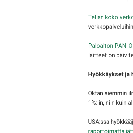
Telian koko verko
verkkopalveluihin
Paloalton PAN-OS
laitteet on päivit
Hyökkäykset ja 
Oktan aiemmin i
1%:iin, niin kuin a
USA:ssa hyökkää
raportoimatta jät