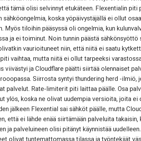
että tämä olisi selvinnyt etukäteen. Flexentialin piti
n sähköongelmia, koska yöpäivystäjällä ei ollut osa
n. Myös tiloihin pääsyssä oli ongelmia, kun kulunvalv
a ja ei toiminut. Noin tunnin päästä sähkönsyöttö sa
ivatkin vaurioituneet niin, että niitä ei saatu kytket
piti vaihtaa, mutta niitä ei ollut tarpeeksi varastossa
s viivästyi ja Cloudflare päätti siirtää olennaiset pa
rooopassa. Siirrosta syntyi thundering herd -ilmiö, 
t palvelut. Rate-limiterit piti laittaa päälle. Osa palv
 ylös, koska ne olivat uudempia versioita, joita ei o
n jälkeen Flexential sai sähköt päälle, mutta Cloud
, että ei lähde enää siirtämään palveluita takaisin
en ja palveluineen olisi pitänyt käynnistää uudelleen. 
tteet olivat tuntemattomassa tilassa ja työntekijät vä