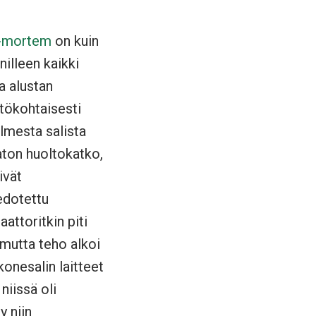
-mortem
on kuin
nilleen kaikki
a alustan
htökohtaisesti
lmesta salista
maton huoltokatko,
ivät
edotettu
attoritkin piti
 mutta teho alkoi
konesalin laitteet
 niissä oli
y niin