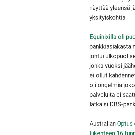
näyttää yleensä jä
yksityiskohtia.
Equinixilla oli 
pankkiasiakasta m
johtui ulkopuolis
jonka vuoksi jääh
ei ollut kahdennet
oli ongelmia joko
palveluita ei saat
lätkäisi DBS-pank
Australian
Optus 
liikenteen 16 tunn