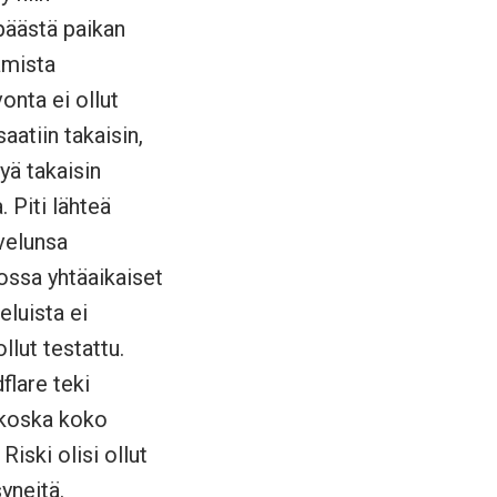
 päästä paikan
amista
onta ei ollut
atiin takaisin,
tyä takaisin
. Piti lähteä
lvelunsa
jossa yhtäaikaiset
eluista ei
llut testattu.
flare teki
, koska koko
Riski olisi ollut
syneitä.