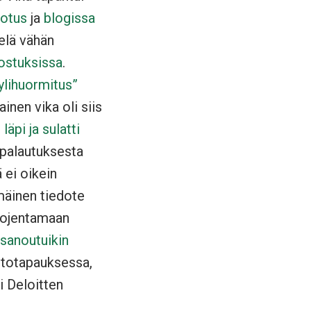
dotus
ja
blogissa
ielä vähän
nostuksissa
.
ylihuormitus”
ainen vika oli siis
läpi ja sulatti
n palautuksesta
 ei oikein
mäinen tiedote
ui ojentamaan
isanoutuikin
rtotapauksessa,
i Deloitten