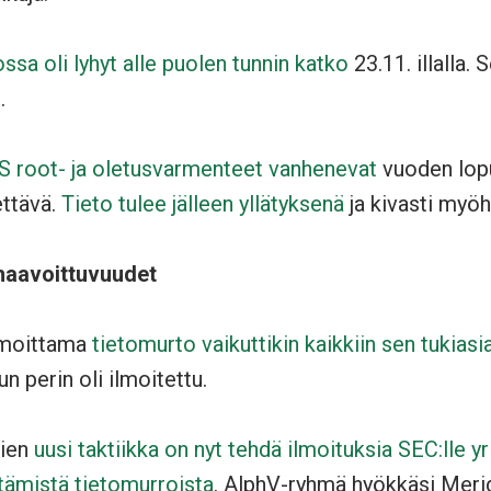
ssa oli lyhyt alle puolen tunnin katko
23.11. illalla.
.
 root- ja oletusvarmenteet vanhenevat
vuoden lopu
ettävä.
Tieto tulee jälleen yllätyksenä
ja kivasti myöh
haavoittuvuudet
lmoittama
tietomurto vaikuttikin kaikkiin sen tukiasi
lun perin oli ilmoitettu.
jien
uusi taktiikka on nyt tehdä ilmoituksia SEC:lle yr
tämistä tietomurroista
. AlphV-ryhmä hyökkäsi Meri