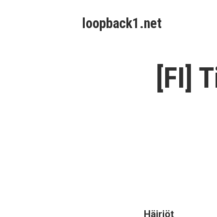
Skip
loopback1.net
to
content
[FI] 
Häiriöt