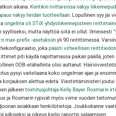
atkon aikana.
Kentikin mittareissa näkyy liikennepu
apaus näkyy heidän tuotteellaan
. Lopullinen syy jäi v
ta
ongelma oli STiX-yhdysliikennepisteen reittimai
 syylliseksi, mutta näyttöä siitä ei ollut. Ilmeisesti
”
P:n max-prefix -asetuksiin
yli 90 reitittimessä. Varsin
hekonfiguraatio, joka
päästi virheellisen reittitiedon 
itittimet piti käydä napittamassa paikan päällä, jote
ollinen OOB-etähallinta olisi auttanut. Häiriöviestintä
Optus pysyi vaiteliaana koko ongelman ajan ja ensim
lla korjauksen alettua edetä. Viestintäministeri jout
ksen jälkeen
toimitusjohtaja Kelly Bayer Rosmarin irt
tus ja Rosmarin rypivät myös viime vuoden tietomu
ljoonan asiakkaan henkilötietoja. Joukkokanne vaati
ä julkiseksi ja oikeus kielsi raportin salaamisen.