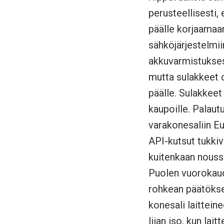
perusteellisesti, 
päälle korjaamaa
sähköjärjestelmii
akkuvarmistuksess
mutta sulakkeet ol
päälle. Sulakkeet 
kaupoille. Palautu
varakonesaliin Eu
API-kutsut tukkiva
kuitenkaan noussut
Puolen vuorokaude
rohkean päätöksen
konesali laitteine
liian iso, kun lai