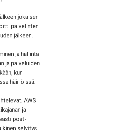
jälkeen jokaisen
itti palvelinten
auden jälkeen.
inen ja hallinta
n ja palveluiden
kään, kun
ssa häiriöissä.
vaihtelevat. AWS
ikajanan ja
eästi post-
ulkinen selvitys