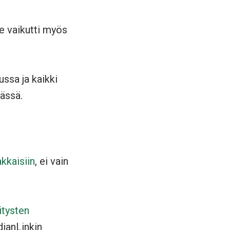
 Se vaikutti myös
ssa ja kaikki
ässä.
akkaisiin
, ei vain
itysten
dianLinkin