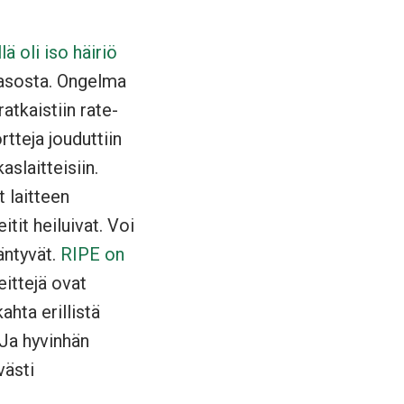
lä oli iso häiriö
asosta. Ongelma
atkaistiin rate-
rtteja jouduttiin
slaitteisiin.
 laitteen
it heiluivat. Voi
äntyvät.
RIPE on
eittejä ovat
ahta erillistä
 Ja hyvinhän
västi