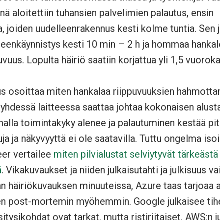
ä aloitettiin tuhansien palvelimien palautus, ensin
ta, joiden uudelleenrakennus kesti kolme tuntia. Sen 
eenkäynnistys kesti 10 min – 2 h ja hommaa hankalo
vuus. Lopulta häiriö saatiin korjattua yli 1,5 vuorok
s osoittaa miten hankalaa riippuvuuksien hahmottam
 yhdessä laitteessa saattaa johtaa kokonaisen alusta
alla toimintakyky alenee ja palautuminen kestää pit
uja ja näkyvyyttä ei ole saatavilla. Tuttu ongelma isoi
er vertailee
miten pilvialustat selviytyvät tärkeästä
ä
. Vikakuvaukset ja niiden julkaisutahti ja julkisuus 
an häiriökuvauksen minuuteissa, Azure taas tarjoaa a
sen post-mortemin myöhemmin. Google julkaisee tih
tysikohdat ovat tarkat, mutta ristiriitaiset. AWS:n j