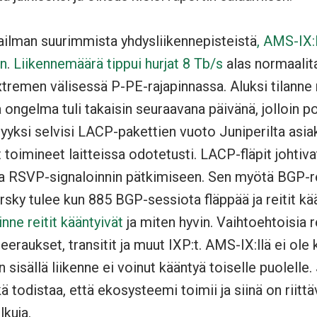
ilman suurimmista yhdysliikennepisteistä
, AMS-IX:l
n
.
Liikennemäärä tippui hurjat 8 Tb/s
alas normaalit
Extremen välisessä P-PE-rajapinnassa. Aluksi tilanne r
a ongelma tuli takaisin seuraavana päivänä, jolloin po
Syyksi selvisi LACP-pakettien vuoto Juniperilta asiaka
toimineet laitteissa odotetusti. LACP-fläpit johtivat
a RSVP-signaloinnin pätkimiseen. Sen myötä BGP-reit
rsky tulee kun 885 BGP-sessiota fläppää ja reitit kä
inne reitit kääntyivät
ja miten hyvin. Vaihtoehtoisia r
raukset, transitit ja muut IXP:t. AMS-IX:llä ei ole k
 sisällä liikenne ei voinut kääntyä toiselle puolelle.
kä todistaa, että ekosysteemi toimii ja siinä on riittä
lkuja.