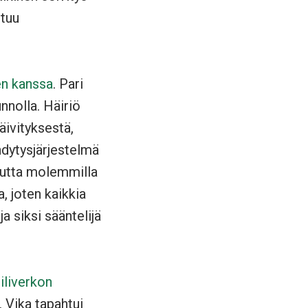
ttuu
en kanssa
. Pari
nnolla. Häiriö
äivityksestä,
ähdytysjärjestelmä
, mutta molemmilla
, joten kaikkia
a siksi sääntelijä
iliverkon
. Vika tapahtui