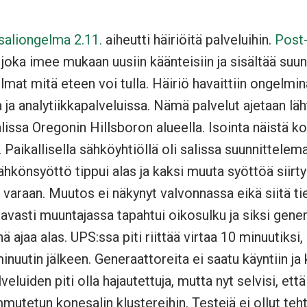
saliongelma 2.11.
aiheutti häiriöitä palveluihin.
Post
 joka imee mukaan uusiin käänteisiin ja sisältää suun
mat mitä eteen voi tulla. Häiriö havaittiin ongelmin
 ja analytiikkapalveluissa. Nämä palvelut ajetaan lä
ssa Oregonin Hillsboron alueella. Isointa näistä ko
. Paikallisella sähköyhtiöllä oli salissa suunnittele
sähkönsyöttö tippui alas ja kaksi muuta syöttöä siirty
varaan. Muutos ei näkynyt valvonnassa eikä siitä ti
tavasti muuntajassa tapahtui oikosulku ja siksi genera
 ajaa alas. UPS:ssa piti riittää virtaa 10 minuutiksi,
inuutin jälkeen. Generaattoreita ei saatu käyntiin ja 
veluiden piti olla hajautettuja, mutta nyt selvisi, että
mutetun konesalin klustereihin. Testejä ei ollut teht