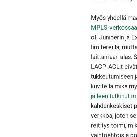
Myös yhdellä maa
MPLS-verkossaa
oli Juniperin ja 
limitereillä, mutt
laittamaan alas. 
LACP-ACL:t eivät 
tukkeutumiseen j
kuvitella mikä my
jälleen tutkinut m
kahdenkeskiset pee
verkkoa, joten sen
reititys toimi, mi
vaihtoehtoisia po