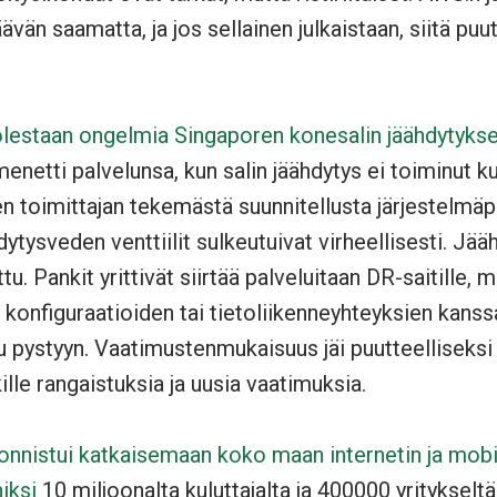
ävän saamatta, ja jos sellainen julkaistaan, siitä puu
puolestaan ongelmia Singaporen konesalin jäähdytyks
enetti palvelunsa, kun salin jäähdytys ei toiminut ku
en toimittajan tekemästä suunnitellusta järjestelmäp
dytysveden venttiilit sulkeutuivat virheellisesti. Jä
tu. Pankit yrittivät siirtää palveluitaan DR-saitille
 konfiguraatioiden tai tietoliikenneyhteyksien kanssa
u pystyyn. Vaatimustenmukaisuus jäi puutteelliseksi j
ille rangaistuksia ja uusia vaatimuksia.
onnistui katkaisemaan koko maan internetin ja mobi
iksi
10 miljoonalta kuluttajalta ja 400000 yritykseltä