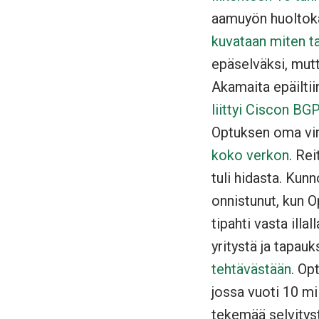
aamuyön huoltok
kuvataan miten t
epäselväksi, mut
Akamaita epäiltiin
liittyi Ciscon BG
Optuksen oma vir
koko verkon
. Re
tuli hidasta. Kunn
onnistunut, kun 
tipahti vasta illa
yritystä ja tapau
tehtävästään
. Op
jossa vuoti 10 mi
tekemää selvityst